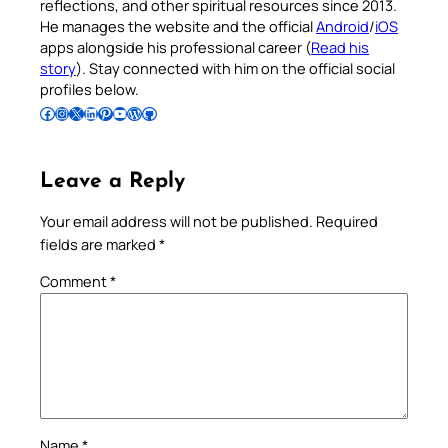
reflections, and other spiritual resources since 2013.
He manages the website and the official
Android
/
iOS
apps alongside his professional career (
Read his
story
). Stay connected with him on the official social
profiles below.
Follow Pradeep on Facebook
Follow Pradeep on Instagram
Follow Pradeep on X
Follow Pradeep on LinkedIn
Follow Pradeep on Pinterest
Subscribe to Pradeep’s Youtube Channel
Follow Pradeep on WordPress
Follow Pradeep on GitHub
Leave a Reply
Your email address will not be published.
Required
fields are marked
*
Comment
*
Name
*