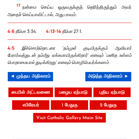
17
நன்மை செய்ய ஒருவருக்குத் தெரிந்திருந்தும் அவர்
அதைச் செய்யாவிட்டால், அது பாவம்.
4:6
நீமொ 3:34.
4:13-14
நீமொ 27:1.
4:5
இச்சொற்றொடரை ‘நம்முள் குடியிருக்கும் ஆவியார்
பேரார்வத்துடன் நம்மீது ஏக்கமாயிருக்கிறார்’ எனவும் ‘மனித உள்ளம்
பொறாமையால் துடிக்கிறது’ எனவும் மொழிபெயர்க்கலாம்.
◄ முந்தய அதிகாரம்
அடுத்த அதிகாரம் ►
பைபிள் அட்டவணை
பழைய ஏற்பாடு
புதிய ஏற்பாடு
எபிரேயர்
1 பேதுரு
2 பேதுரு
Visit Catholic Gallery Main Site