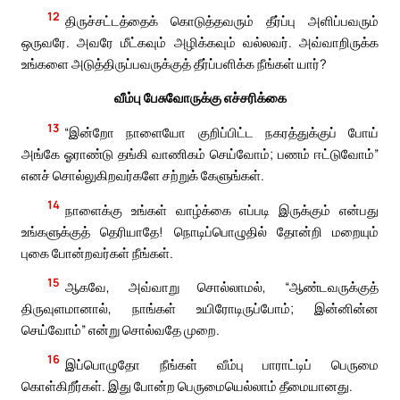
12
திருச்சட்டத்தைக் கொடுத்தவரும் தீர்ப்பு அளிப்பவரும்
ஒருவரே. அவரே மீட்கவும் அழிக்கவும் வல்லவர். அவ்வாறிருக்க
உங்களை அடுத்திருப்பவருக்குத் தீர்ப்பளிக்க நீங்கள் யார்?
வீம்பு பேசுவோருக்கு எச்சரிக்கை
13
“இன்றோ நாளையோ குறிப்பிட்ட நகரத்துக்குப் போய்
அங்கே ஓராண்டு தங்கி வாணிகம் செய்வோம்; பணம் ஈட்டுவோம்”
எனச் சொல்லுகிறவர்களே சற்றுக் கேளுங்கள்.
14
நாளைக்கு உங்கள் வாழ்க்கை எப்படி இருக்கும் என்பது
உங்களுக்குத் தெரியாதே! நொடிப்பொழுதில் தோன்றி மறையும்
புகை போன்றவர்கள் நீங்கள்.
15
ஆகவே, அவ்வாறு சொல்லாமல், “ஆண்டவருக்குத்
திருவுளமானால், நாங்கள் உயிரோடிருப்போம்; இன்னின்ன
செய்வோம்” என்று சொல்வதே முறை.
16
இப்பொழுதோ நீங்கள் வீம்பு பாராட்டிப் பெருமை
கொள்கிறீர்கள். இது போன்ற பெருமையெல்லாம் தீமையானது.