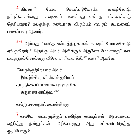
4
விபசாரர் போல செயல்படுவோரே, உலகத்தோடு
நட்புக்கொள்வது கடவுளைப் பகைப்பது என்பது உங்களுக்குத்
தெரியாதா? உலகுக்கு நண்பராக விரும்பும் எவரும் கடவுளைப்
பகைப்பவர் ஆவார்.
5-6
அல்லது “மனித உள்ளத்திற்காகக் கடவுள் பேராவலோடு
ஏங்குகிறார்.* அதற்கு அவர் அளிக்கும் அருளோ மேலானது” என
மறைநூல் சொல்வது வீணென நினைக்கிறீர்களா? ஆகவே,
“செருக்குற்றோரை அவர்
இகழ்ச்சியுடன் நோக்குகிறார்.
தாழ்நிலையில் உள்ளவர்களுக்கோ
கருணை காட்டுவார்”
என்று மறைநூல் உரைக்கிறது.
7
எனவே, கடவுளுக்குப் பணிந்து வாழுங்கள்; அலகையை
எதிர்த்து நில்லுங்கள். அப்பொழுது அது உங்களிடமிருந்து
ஓடிப்போகும்.