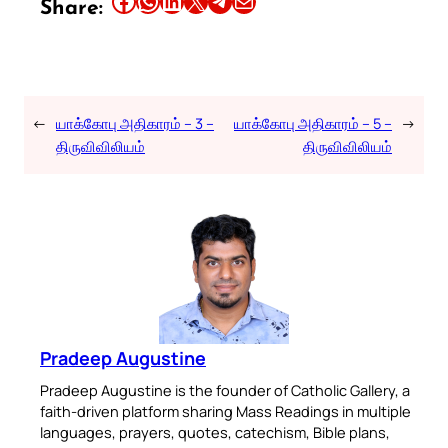
Share this article on Facebook
Share this article on WhatsApp
Share this article on LinkedIn
Share this article on X
Share this article on Telegram
Email this Article
Share:
←
யாக்கோபு அதிகாரம் – 3 –
யாக்கோபு அதிகாரம் – 5 –
→
திருவிவிலியம்
திருவிவிலியம்
Pradeep Augustine
Pradeep Augustine is the founder of Catholic Gallery, a
faith-driven platform sharing Mass Readings in multiple
languages, prayers, quotes, catechism, Bible plans,