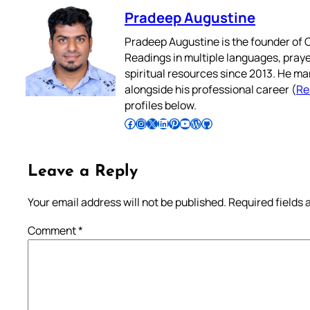
Pradeep Augustine
Pradeep Augustine is the founder of C
Readings in multiple languages, praye
spiritual resources since 2013. He ma
alongside his professional career (
Re
profiles below.
Follow Pradeep on Facebook
Follow Pradeep on Instagram
Follow Pradeep on X
Follow Pradeep on LinkedIn
Follow Pradeep on Pinterest
Subscribe to Pradeep’s Youtube Channel
Follow Pradeep on WordPress
Follow Pradeep on GitHub
Leave a Reply
Your email address will not be published.
Required fields
Comment
*