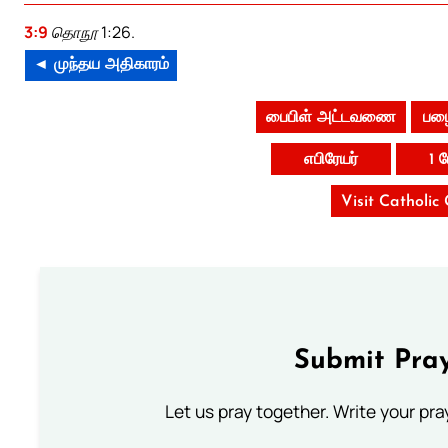
3:9
தொநூ 1:26.
◄ முந்தய அதிகாரம்
பைபிள் அட்டவணை
பழை
எபிரேயர்
1 
Visit Catholic
Submit Pray
Let us pray together. Write your pr