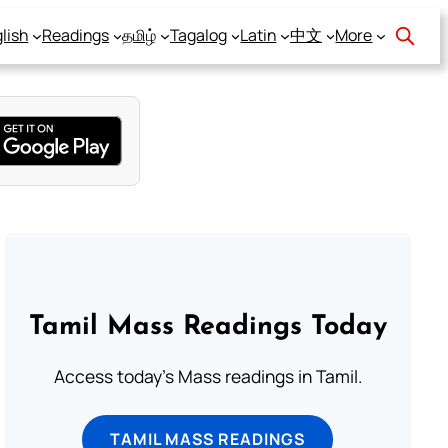
lish
Readings
தமிழ்
Tagalog
Latin
中文
More
Tamil Mass Readings Today
Access today's Mass readings in Tamil.
TAMIL MASS READINGS