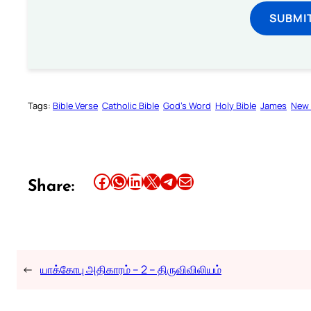
SUBMI
Tags:
Bible Verse
Catholic Bible
God’s Word
Holy Bible
James
New 
Share this article on Facebook
Share this article on WhatsApp
Share this article on LinkedIn
Share this article on X
Share this article on Telegram
Email this Article
Share:
←
யாக்கோபு அதிகாரம் – 2 – திருவிவிலியம்