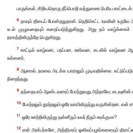
பாருங்கள், சிறியதொரு தீப்பொறி எத்துணை பெரிய காட்டைக்
6
நாவும் தீயைப் போன்றதுதான். நெறிகெட்ட உலகின் உருவே அ
உடல் முழுவதையும் கறைப்படுத்துகிறது. அது நம் வாழ்க்கைச் 
நரகத்திலிருந்தே பெறுகிறது.
7
காட்டில் வாழ்வன, பறப்பன, ஊர்வன, கடலில் வாழ்வன ஆக
உள்ளனர்.
8
ஆனால், நாவை அடக்க யாராலும் முடிவதில்லை. கட்டுப்பட
நிறைந்தது.
9
தந்தையாம் ஆண்டவரைப் போற்றுவது அந்நாவே; கடவுளின் ச
10
போற்றலும் தூற்றலும் ஒரே வாயிலிருந்து வருகின்றன. எ
11
ஒரே ஊற்றிலிருந்து நன்னீரும் உவர் நீரும் சுரக்குமா?
12
என் அன்பர்களே, அத்திமரம் ஒலிவப்பழங்களையும் திராட்சை