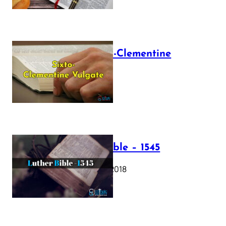
The Sixto-Clementine
Vulgate
July 12, 2025
Luther Bible – 1545
October 17, 2018