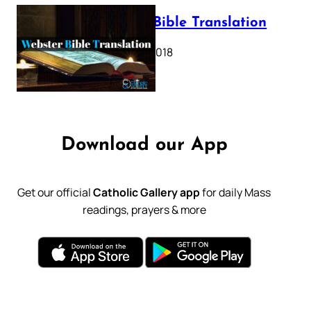
Webster Bible Translation
October 11, 2018
Download our App
Get our official
Catholic Gallery app
for daily Mass
readings, prayers & more