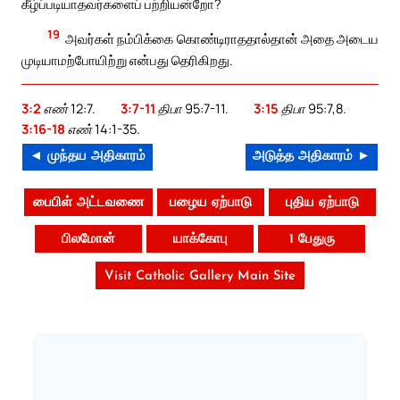
கீழ்ப்படியாதவர்களைப் பற்றியன்றோ?
19
அவர்கள் நம்பிக்கை கொண்டிராததால்தான் அதை அடைய
முடியாமற்போயிற்று என்பது தெரிகிறது.
3:2
எண் 12:7.
3:7-11
திபா 95:7-11.
3:15
திபா 95:7,8.
3:16-18
எண் 14:1-35.
◄ முந்தய அதிகாரம்
அடுத்த அதிகாரம் ►
பைபிள் அட்டவணை
பழைய ஏற்பாடு
புதிய ஏற்பாடு
பிலமோன்
யாக்கோபு
1 பேதுரு
Visit Catholic Gallery Main Site