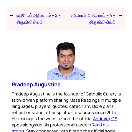
←
எபிரேயர் அதிகாரம் – 2 –
எபிரேயர் அதிகாரம் – 4 –
→
திருவிவிலியம்
திருவிவிலியம்
Pradeep Augustine
Pradeep Augustine is the founder of Catholic Gallery, a
faith-driven platform sharing Mass Readings in multiple
languages, prayers, quotes, catechism, Bible plans,
reflections, and other spiritual resources since 2013.
He manages the website and the official
Android
/
iOS
apps alongside his professional career (
Read his
story
). Stay connected with him on the official social