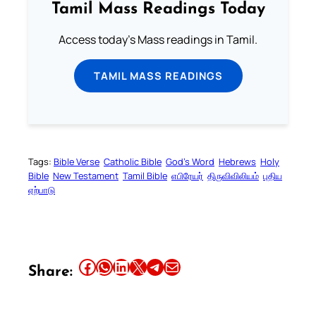
Tamil Mass Readings Today
Access today's Mass readings in Tamil.
TAMIL MASS READINGS
Tags:
Bible Verse
Catholic Bible
God’s Word
Hebrews
Holy
Bible
New Testament
Tamil Bible
எபிரேயர்
திருவிவிலியம்
புதிய
ஏற்பாடு
Share this article on Facebook
Share this article on WhatsApp
Share this article on LinkedIn
Share this article on X
Share this article on Telegram
Email this Article
Share: