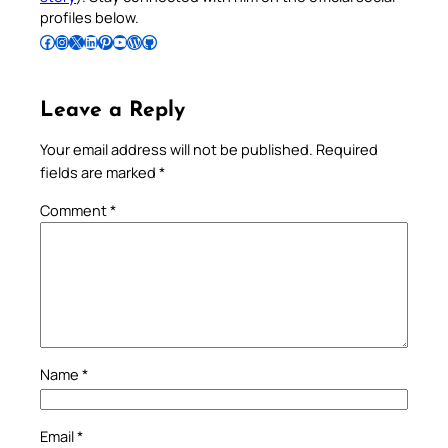
profiles below.
Follow Pradeep on Facebook
Follow Pradeep on Instagram
Follow Pradeep on X
Follow Pradeep on LinkedIn
Follow Pradeep on Pinterest
Subscribe to Pradeep’s Youtube Channel
Follow Pradeep on WordPress
Follow Pradeep on GitHub
Leave a Reply
Your email address will not be published.
Required
fields are marked
*
Comment
*
Name
*
Email
*