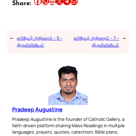
Share this article on Facebook
Share this article on WhatsApp
Share this article on LinkedIn
Share this article on X
Share this article on Telegram
Email this Article
Share:
←
எபிரேயர் அதிகாரம் – 5 –
எபிரேயர் அதிகாரம் – 7 –
→
திருவிவிலியம்
திருவிவிலியம்
Pradeep Augustine
Pradeep Augustine is the founder of Catholic Gallery, a
faith-driven platform sharing Mass Readings in multiple
languages, prayers, quotes, catechism, Bible plans,