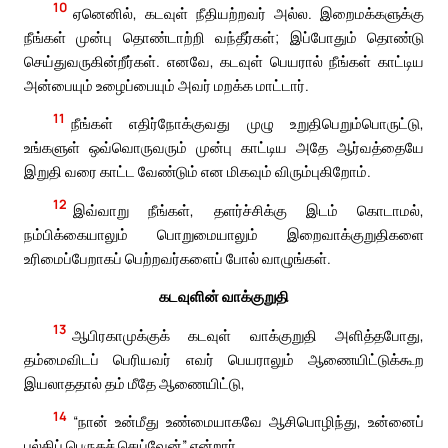
10
ஏனெனில், கடவுள் நீதியற்றவர் அல்ல. இறைமக்களுக்கு
நீங்கள் முன்பு தொண்டாற்றி வந்தீர்கள்; இப்போதும் தொண்டு
செய்துவருகின்றீர்கள். எனவே, கடவுள் பெயரால் நீங்கள் காட்டிய
அன்பையும் உழைப்பையும் அவர் மறக்க மாட்டார்.
11
நீங்கள் எதிர்நோக்குவது முழு உறுதிபெறும்பொருட்டு,
உங்களுள் ஒவ்வொருவரும் முன்பு காட்டிய அதே ஆர்வத்தையே
இறுதி வரை காட்ட வேண்டும் என மிகவும் விரும்புகிறோம்.
12
இவ்வாறு நீங்கள், தளர்ச்சிக்கு இடம் கொடாமல்,
நம்பிக்கையாலும் பொறுமையாலும் இறைவாக்குறுதிகளை
உரிமைப்பேறாகப் பெற்றவர்களைப் போல் வாழுங்கள்.
கடவுளின் வாக்குறுதி
13
ஆபிரகாமுக்குக் கடவுள் வாக்குறுதி அளித்தபோது,
தம்மைவிடப் பெரியவர் எவர் பெயராலும் ஆணையிட்டுக்கூற
இயலாததால் தம் மீதே ஆணையிட்டு,
14
“நான் உன்மீது உண்மையாகவே ஆசிபொழிந்து, உன்னைப்
பல்கிப் பெருகச் செய்வேன்” என்றார்.