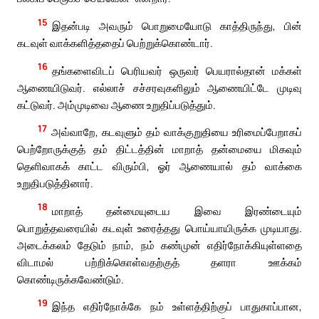
15
இதன்படி அவரும் பொறுமையோடு காத்திருந்து, பின்
கடவுள் வாக்களித்ததைப் பெற்றுக்கொண்டார்.
16
தங்களைவிடப் பெரியவர் ஒருவர் பெயரால்தான் மக்கள்
ஆணையிடுவர். எல்லாச் சச்சரவுகளிலும் ஆணையிட்டே முடிவு
கட்டுவர். அம்முடிவை ஆணை உறுதிப்படுத்தும்.
17
அவ்வாறே, கடவுளும் தம் வாக்குறுதியை உரிமைப்பேறாகப்
பெற்றோருக்குத் தம் திட்டத்தின் மாறாத் தன்மையை மிகவும்
தெளிவாகக் காட்ட விரும்பி, ஓர் ஆணையால் தம் வாக்கை
உறுதிபடுத்தினார்.
18
மாறாத் தன்மையுடைய இவை இரண்டையும்
பொறுத்தவரையில் கடவுள் உரைத்தது பொய்யாயிருக்க முடியாது.
அடைக்கலம் தேடும் நாம், நம் கண்முன் எதிர்நோக்கியுள்ளதை
விடாமல் பற்றிக்கொள்வதற்குத் தளரா ஊக்கம்
கொண்டிருக்கவேண்டும்.
19
இந்த எதிர்நோக்கே நம் உள்ளத்திற்குப் பாதுகாப்பான,