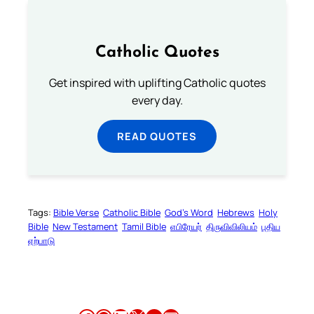
Catholic Quotes
Get inspired with uplifting Catholic quotes
every day.
READ QUOTES
Tags:
Bible Verse
Catholic Bible
God’s Word
Hebrews
Holy
Bible
New Testament
Tamil Bible
எபிரேயர்
திருவிவிலியம்
புதிய
ஏற்பாடு