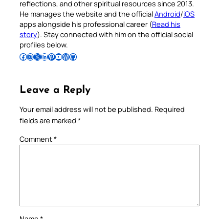
reflections, and other spiritual resources since 2013.
He manages the website and the official
Android
/
iOS
apps alongside his professional career (
Read his
story
). Stay connected with him on the official social
profiles below.
Follow Pradeep on Facebook
Follow Pradeep on Instagram
Follow Pradeep on X
Follow Pradeep on LinkedIn
Follow Pradeep on Pinterest
Subscribe to Pradeep’s Youtube Channel
Follow Pradeep on WordPress
Follow Pradeep on GitHub
Leave a Reply
Your email address will not be published.
Required
fields are marked
*
Comment
*
Name
*