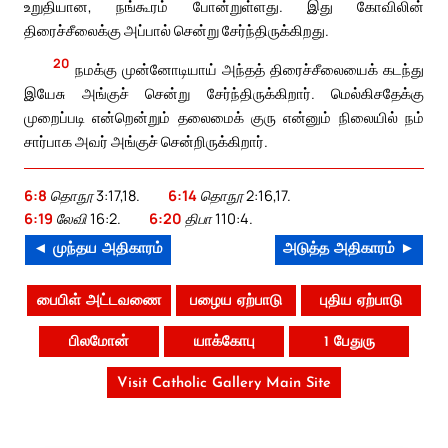
உறுதியான, நங்கூரம் போன்றுள்ளது. இது கோவிலின்
திரைச்சீலைக்கு அப்பால் சென்று சேர்ந்திருக்கிறது.
20
நமக்கு முன்னோடியாய் அந்தத் திரைச்சீலையைக் கடந்து
இயேசு அங்குச் சென்று சேர்ந்திருக்கிறார். மெல்கிசதேக்கு
முறைப்படி என்றென்றும் தலைமைக் குரு என்னும் நிலையில் நம்
சார்பாக அவர் அங்குச் சென்றிருக்கிறார்.
6:8
தொநூ 3:17,18.
6:14
தொநூ 2:16,17.
6:19
லேவி 16:2.
6:20
திபா 110:4.
◄ முந்தய அதிகாரம்
அடுத்த அதிகாரம் ►
பைபிள் அட்டவணை
பழைய ஏற்பாடு
புதிய ஏற்பாடு
பிலமோன்
யாக்கோபு
1 பேதுரு
Visit Catholic Gallery Main Site