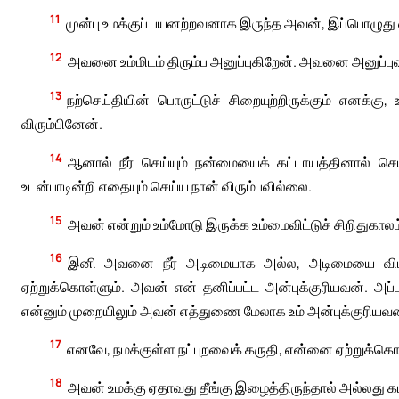
11
முன்பு உமக்குப் பயனற்றவனாக இருந்த அவன், இப்பொழுது 
12
அவனை உம்மிடம் திரும்ப அனுப்புகிறேன். அவனை அனுப்ப
13
நற்செய்தியின் பொருட்டுச் சிறையுற்றிருக்கும் எனக
விரும்பினேன்.
14
ஆனால் நீர் செய்யும் நன்மையைக் கட்டாயத்தினால் ச
உடன்பாடின்றி எதையும் செய்ய நான் விரும்பவில்லை.
15
அவன் என்றும் உம்மோடு இருக்க உம்மைவிட்டுச் சிறிதுகாலம் 
16
இனி அவனை நீர் அடிமையாக அல்ல, அடிமையை வி
ஏற்றுக்கொள்ளும். அவன் என் தனிப்பட்ட அன்புக்குரியவன். அ
என்னும் முறையிலும் அவன் எத்துணை மேலாக உம் அன்புக்குரியவ
17
எனவே, நமக்குள்ள நட்புறவைக் கருதி, என்னை ஏற்றுக்க
18
அவன் உமக்கு ஏதாவது தீங்கு இழைத்திருந்தால் அல்லது கடன