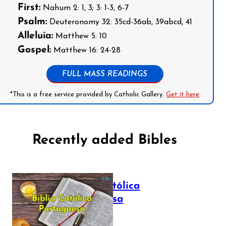
First:
Nahum 2: 1, 3; 3: 1-3, 6-7
Psalm:
Deuteronomy 32: 35cd-36ab, 39abcd, 41
Alleluia:
Matthew 5: 10
Gospel:
Matthew 16: 24-28
FULL MASS READINGS
*This is a free service provided by Catholic Gallery.
Get it here
Recently added Bibles
Bíblia Católica
Portuguesa
July 16, 2025