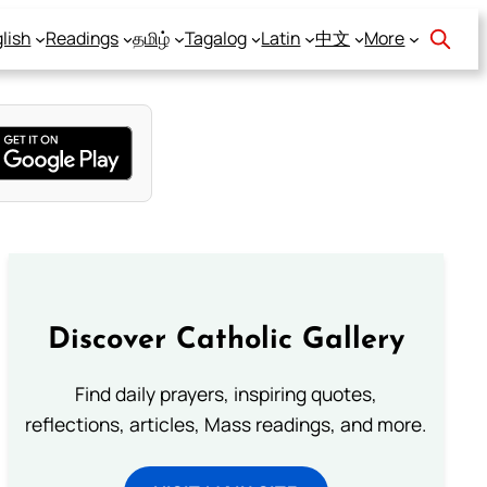
lish
Readings
தமிழ்
Tagalog
Latin
中文
More
Discover Catholic Gallery
Find daily prayers, inspiring quotes,
reflections, articles, Mass readings, and more.