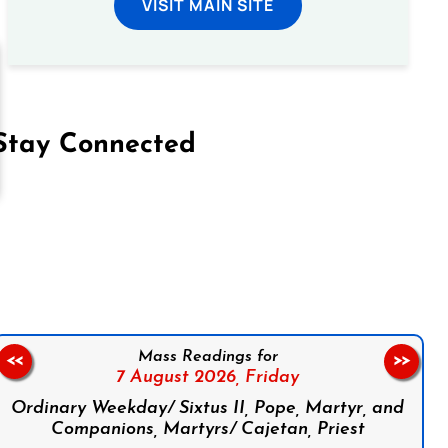
VISIT MAIN SITE
Stay Connected
on Facebook
Follow us on Instagram
Follow us on X
Subscribe to our YouTube Channel
Follow us on WhatsApp
Mass Readings for
<<
>>
7 August 2026,
Friday
Ordinary Weekday/ Sixtus II, Pope, Martyr, and
Companions, Martyrs/ Cajetan, Priest