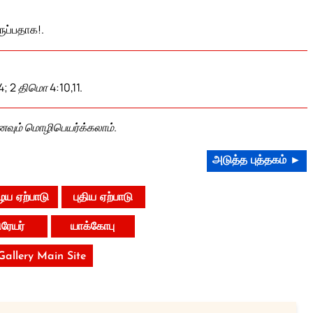
ுப்பதாக!.
; 2 திமொ 4:10,11.
னவும் மொழிபெயர்க்கலாம்.
அடுத்த புத்தகம் ►
ய ஏற்பாடு
புதிய ஏற்பாடு
ிரேயர்
யாக்கோபு
 Gallery Main Site