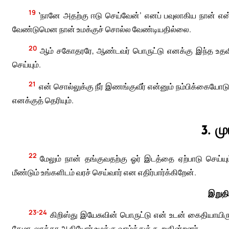
19
‛நானே அதற்கு ஈடு செய்வேன்’ எனப் பவுலாகிய நான் என்
வேண்டுமென நான் உமக்குச் சொல்ல வேண்டியதில்லை.
20
ஆம் சகோதரரே, ஆண்டவர் பொருட்டு எனக்கு இந்த உதவியைச
செய்யும்.
21
என் சொல்லுக்கு நீர் இணங்குவீர் என்னும் நம்பிக்கையோடு
எனக்குத் தெரியும்.
3. ம
22
மேலும் நான் தங்குவதற்கு ஓர் இடத்தை ஏற்பாடு செய்யு
மீண்டும் உங்களிடம் வரச் செய்வார் என எதிர்பார்க்கிறேன்.
இறுதி
23-24
கிறிஸ்து இயேசுவின் பொருட்டு என் உடன் கைதியாயிருக
தேமா, லூக்கா ஆகியோர் உமக்கு வாழ்த்துக் கூறுகின்றனர்.