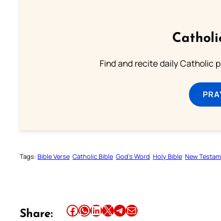
Catholi
Find and recite daily Catholic pr
PRA
Tags:
Bible Verse
Catholic Bible
God’s Word
Holy Bible
New Testam
Share this article on Facebook
Share this article on WhatsApp
Share this article on LinkedIn
Share this article on X
Share this article on Telegram
Email this Article
Share: