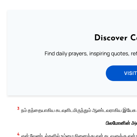
Discover C
Find daily prayers, inspiring quotes, r
VISI
3
நம் தந்தையாகிய கடவுளிடமிருந்தும் ஆண்டவராகிய இயேசு கி
பிலமோனின் அன்ப
4
என் வேண்டல்களில் உம்மை நினைத்து என் கடவுளுக்கு என்று