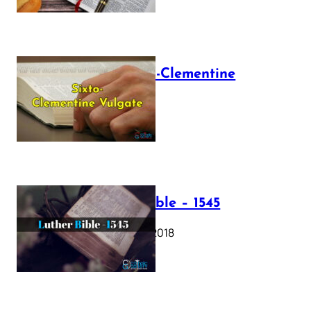
The Sixto-Clementine
Vulgate
July 12, 2025
Luther Bible – 1545
October 17, 2018