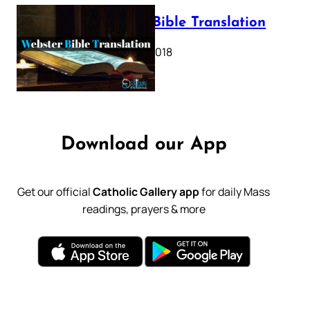
Webster Bible Translation
October 11, 2018
Download our App
Get our official
Catholic Gallery app
for daily Mass
readings, prayers & more