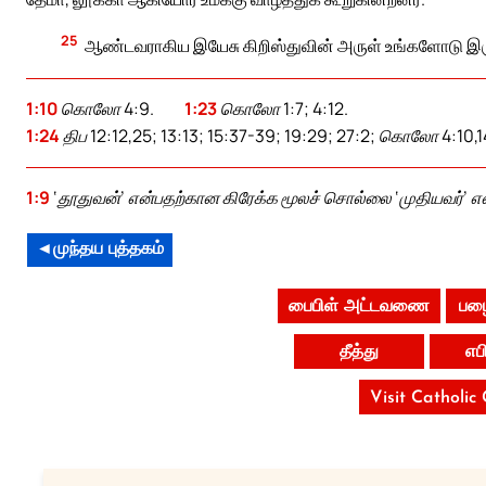
25
ஆண்டவராகிய இயேசு கிறிஸ்துவின் அருள் உங்களோடு இர
1:10
கொலோ 4:9.
1:23
கொலோ 1:7; 4:12.
1:24
திப 12:12,25; 13:13; 15:37-39; 19:29; 27:2; கொலோ 4:10,14
1:9
‘தூதுவன்’ என்பதற்கான கிரேக்க மூலச் சொல்லை ‘முதியவர்’ எ
◄முந்தய புத்தகம்
பைபிள் அட்டவணை
பழை
தீத்து
எப
Visit Catholic