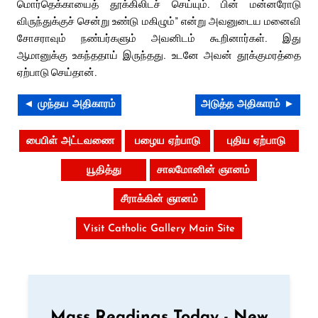
மொர்தெக்காயைத் தூக்கிலிடச் செய்யும். பின் மன்னரோடு
விருந்துக்குச் சென்று உண்டு மகிழும்” என்று அவனுடைய மனைவி
சோசராவும் நண்பர்களும் அவனிடம் கூறினார்கள். இது
ஆமானுக்கு உகந்ததாய் இருந்தது. உடனே அவன் தூக்குமரத்தை
ஏற்பாடு செய்தான்.
◄ முந்தய அதிகாரம்
அடுத்த அதிகாரம் ►
பைபிள் அட்டவணை
பழைய ஏற்பாடு
புதிய ஏற்பாடு
யூதித்து
சாலமோனின் ஞானம்
சீராக்கின் ஞானம்
Visit Catholic Gallery Main Site
Mass Readings Today - New