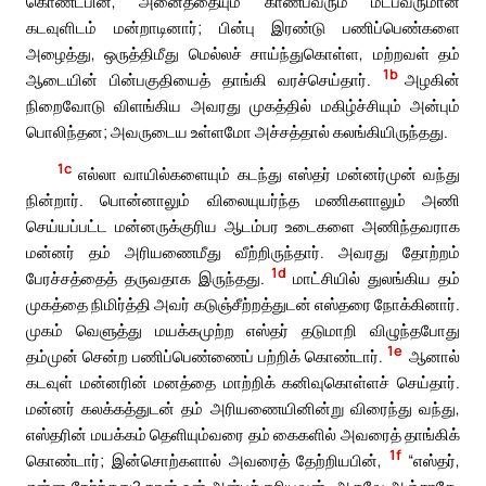
கொண்டபின், அனைத்தையும் காண்பவரும் மீட்பவருமான
கடவுளிடம் மன்றாடினார்; பின்பு இரண்டு பணிப்பெண்களை
அழைத்து, ஒருத்திமீது மெல்லச் சாய்ந்துகொள்ள, மற்றவள் தம்
1b
ஆடையின் பின்பகுதியைத் தாங்கி வரச்செய்தார்.
அழகின்
நிறைவோடு விளங்கிய அவரது முகத்தில் மகிழ்ச்சியும் அன்பும்
பொலிந்தன; அவருடைய உள்ளமோ அச்சத்தால் கலங்கியிருந்தது.
1c
எல்லா வாயில்களையும் கடந்து எஸ்தர் மன்னர்முன் வந்து
நின்றார். பொன்னாலும் விலையுயர்ந்த மணிகளாலும் அணி
செய்யப்பட்ட மன்னருக்குரிய ஆடம்பர உடைகளை அணிந்தவராக
மன்னர் தம் அரியணைமீது வீற்றிருந்தார். அவரது தோற்றம்
1d
பேரச்சத்தைத் தருவதாக இருந்தது.
மாட்சியில் துலங்கிய தம்
முகத்தை நிமிர்த்தி அவர் கடுஞ்சீற்றத்துடன் எஸ்தரை நோக்கினார்.
முகம் வெளுத்து மயக்கமுற்ற எஸ்தர் தடுமாறி விழுந்தபோது
1e
தம்முன் சென்ற பணிப்பெண்ணைப் பற்றிக் கொண்டார்.
ஆனால்
கடவுள் மன்னரின் மனத்தை மாற்றிக் கனிவுகொள்ளச் செய்தார்.
மன்னர் கலக்கத்துடன் தம் அரியணையினின்று விரைந்து வந்து,
எஸ்தரின் மயக்கம் தெளியும்வரை தம் கைகளில் அவரைத் தாங்கிக்
1f
கொண்டார்; இன்சொற்களால் அவரைத் தேற்றியபின்,
“எஸ்தர்,
என்ன நேர்ந்தது? நான் உன் அன்புக்குரியவன். ஆகவே அஞ்சாதே.