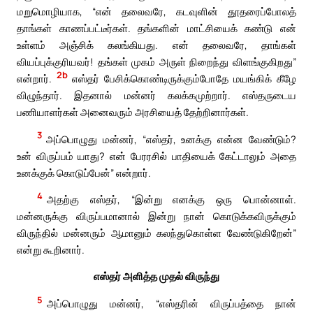
மறுமொழியாக, “என் தலைவரே, கடவுளின் தூதரைப்போலத்
தாங்கள் காணப்பட்டீர்கள். தங்களின் மாட்சியைக் கண்டு என்
உள்ளம் அஞ்சிக் கலங்கியது. என் தலைவரே, தாங்கள்
வியப்புக்குரியவர்! தங்கள் முகம் அருள் நிறைந்து விளங்குகிறது”
2b
என்றார்.
எஸ்தர் பேசிக்கொண்டிருக்கும்போதே மயங்கிக் கீழே
விழுந்தார். இதனால் மன்னர் கலக்கமுற்றார். எஸ்தருடைய
பணியாளர்கள் அனைவரும் அரசியைத் தேற்றினார்கள்.
3
அப்பொழுது மன்னர், “எஸ்தர், உனக்கு என்ன வேண்டும்?
உன் விருப்பம் யாது? என் பேரரசில் பாதியைக் கேட்டாலும் அதை
உனக்குக் கொடுப்பேன்” என்றார்.
4
அதற்கு எஸ்தர், “இன்று எனக்கு ஒரு பொன்னாள்.
மன்னருக்கு விருப்பமானால் இன்று நான் கொடுக்கவிருக்கும்
விருந்தில் மன்னரும் ஆமானும் கலந்துகொள்ள வேண்டுகிறேன்”
என்று கூறினார்.
எஸ்தர் அளித்த முதல் விருந்து
5
அப்பொழுது மன்னர், “எஸ்தரின் விருப்பத்தை நான்