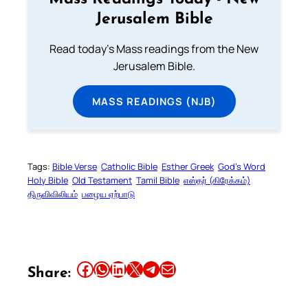
Jerusalem Bible
Read today's Mass readings from the New
Jerusalem Bible.
MASS READINGS (NJB)
Tags:
Bible Verse
Catholic Bible
Esther Greek
God’s Word
Holy Bible
Old Testament
Tamil Bible
எஸ்தர் (கிரேக்கம்)
திருவிவிலியம்
பழைய ஏற்பாடு
Share this article on Facebook
Share this article on WhatsApp
Share this article on LinkedIn
Share this article on X
Share this article on Telegram
Email this Article
Share: