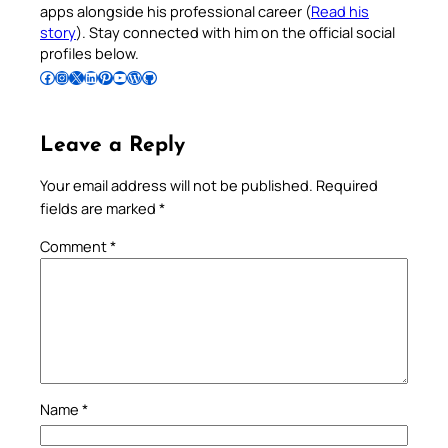
apps alongside his professional career (
Read his
story
). Stay connected with him on the official social
profiles below.
Follow Pradeep on Facebook
Follow Pradeep on Instagram
Follow Pradeep on X
Follow Pradeep on LinkedIn
Follow Pradeep on Pinterest
Subscribe to Pradeep’s Youtube Channel
Follow Pradeep on WordPress
Follow Pradeep on GitHub
Leave a Reply
Your email address will not be published.
Required
fields are marked
*
Comment
*
Name
*