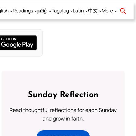
lish
Readings
தமிழ்
Tagalog
Latin
中文
More
Sunday Reflection
Read thoughtful reflections for each Sunday
and grow in faith.