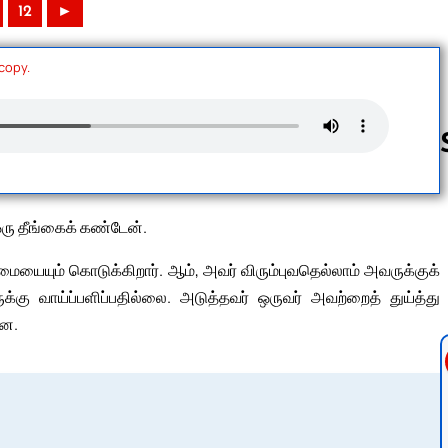
12
►
 copy.
Follow us 
ரு தீங்கைக் கண்டேன்.
மையையும் கொடுக்கிறார். ஆம், அவர் விரும்புவதெல்லாம் அவருக்குக்
ு வாய்ப்பளிப்பதில்லை. அடுத்தவர் ஒருவர் அவற்றைத் துய்த்து
றன.