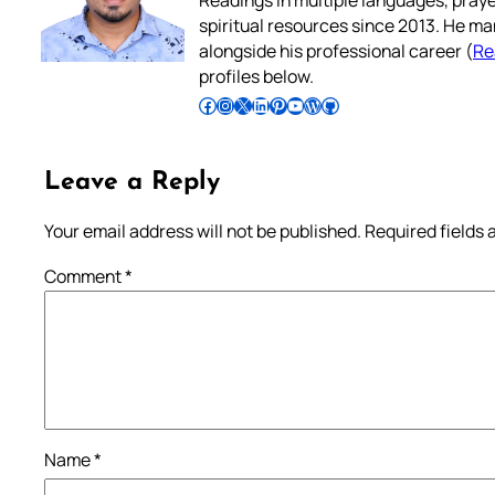
spiritual resources since 2013. He ma
alongside his professional career (
Re
profiles below.
Follow Pradeep on Facebook
Follow Pradeep on Instagram
Follow Pradeep on X
Follow Pradeep on LinkedIn
Follow Pradeep on Pinterest
Subscribe to Pradeep’s Youtube Channel
Follow Pradeep on WordPress
Follow Pradeep on GitHub
Leave a Reply
Your email address will not be published.
Required fields
Comment
*
Name
*