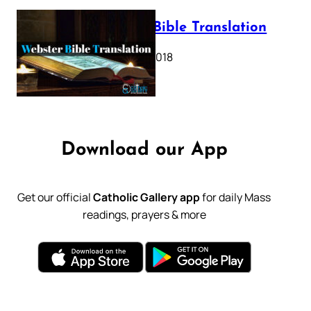
Webster Bible Translation
October 11, 2018
Download our App
Get our official
Catholic Gallery app
for daily Mass
readings, prayers & more