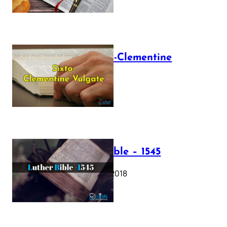
The Sixto-Clementine
Vulgate
July 12, 2025
Luther Bible – 1545
October 17, 2018