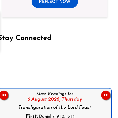
REFLECT NOW
Stay Connected
on Facebook
Follow us on Instagram
Follow us on X
Subscribe to our YouTube Channel
Follow us on WhatsApp
Mass Readings for
<<
>>
6 August 2026,
Thursday
Transfiguration of the Lord Feast
First:
Daniel 7: 9-10, 13-14