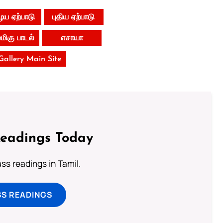
ய ஏற்பாடு
புதிய ஏற்பாடு
ிகு பாடல்
எசாயா
 Gallery Main Site
Readings Today
s readings in Tamil.
SS READINGS