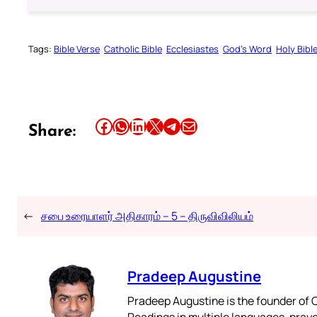
Tags:
Bible Verse
Catholic Bible
Ecclesiastes
God’s Word
Holy Bibl
Share this article on Facebook
Share this article on WhatsApp
Share this article on LinkedIn
Share this article on X
Share this article on Telegram
Email this Article
Share:
←
சபை உரையாளர் அதிகாரம் – 5 – திருவிவிலியம்
Pradeep Augustine
Pradeep Augustine is the founder of C
Readings in multiple languages, praye