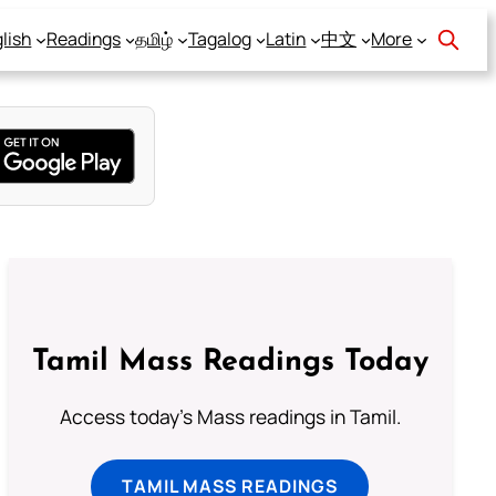
lish
Readings
தமிழ்
Tagalog
Latin
中文
More
Tamil Mass Readings Today
Access today's Mass readings in Tamil.
TAMIL MASS READINGS