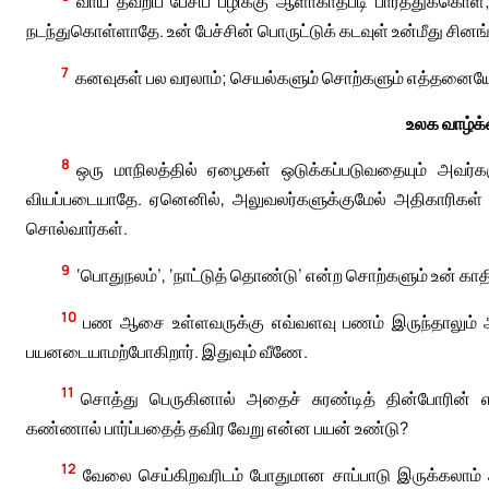
வாய் தவறிப் பேசிப் பழிக்கு ஆளாகாதபடி பார்த்துக்கொள
நடந்துகொள்ளாதே. உன் பேச்சின் பொருட்டுக் கடவுள் உன்மீது சி
7
கனவுகள் பல வரலாம்; செயல்களும் சொற்களும் எத்தனையோ 
உலக வாழ்க
8
ஒரு மாநிலத்தில் ஏழைகள் ஒடுக்கப்படுவதையும் அவர்களு
வியப்படையாதே. ஏனெனில், அலுவலர்களுக்குமேல் அதிகாரிகள் உ
சொல்வார்கள்.
9
‘பொதுநலம்’, ‘நாட்டுத் தொண்டு’ என்ற சொற்களும் உன் காதில
10
பண ஆசை உள்ளவருக்கு எவ்வளவு பணம் இருந்தாலும் ஆ
பயனடையாமற்போகிறார். இதுவும் வீணே.
11
சொத்து பெருகினால் அதைச் சுரண்டித் தின்போரின் எ
கண்ணால் பார்ப்பதைத் தவிர வேறு என்ன பயன் உண்டு?
12
வேலை செய்கிறவரிடம் போதுமான சாப்பாடு இருக்கலாம் 