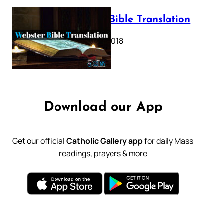
Webster Bible Translation
October 11, 2018
Download our App
Get our official
Catholic Gallery app
for daily Mass
readings, prayers & more