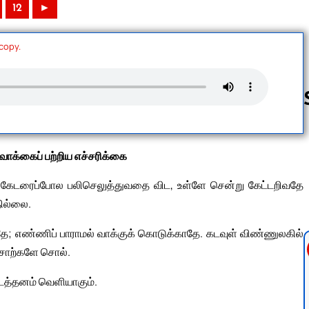
12
►
 copy.
Follow us 
 வாக்கைப் பற்றிய எச்சரிக்கை
 மதிகேடரைப்போல பலிசெலுத்துவதை விட, உள்ளே சென்று கேட்டறிவதே
ில்லை.
சாதே; எண்ணிப் பாராமல் வாக்குக் கொடுக்காதே. கடவுள் விண்ணுலகில்
 சொற்களே சொல்.
டத்தனம் வெளியாகும்.