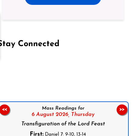
Stay Connected
on Facebook
Follow us on Instagram
Follow us on X
Subscribe to our YouTube Channel
Follow us on WhatsApp
Mass Readings for
<<
>>
6 August 2026,
Thursday
Transfiguration of the Lord Feast
First:
Daniel 7: 9-10, 13-14