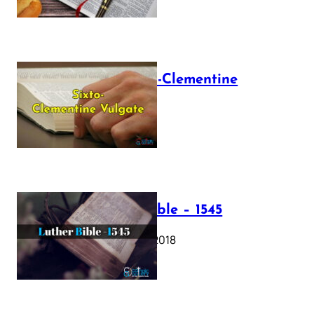
The Sixto-Clementine
Vulgate
July 12, 2025
Luther Bible – 1545
October 17, 2018