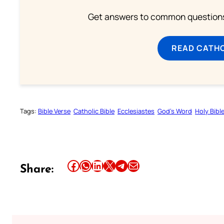
Get answers to common questions 
READ CATH
Tags:
Bible Verse
Catholic Bible
Ecclesiastes
God’s Word
Holy Bibl
Share this article on Facebook
Share this article on WhatsApp
Share this article on LinkedIn
Share this article on X
Share this article on Telegram
Email this Article
Share: