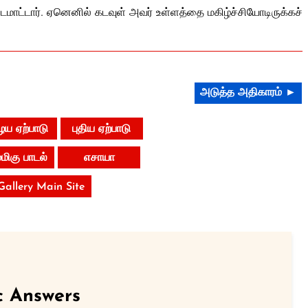
படமாட்டார். ஏனெனில் கடவுள் அவர் உள்ளத்தை மகிழ்ச்சியோடிருக்கச்
அடுத்த அதிகாரம் ►
ய ஏற்பாடு
புதிய ஏற்பாடு
ிகு பாடல்
எசாயா
 Gallery Main Site
c Answers