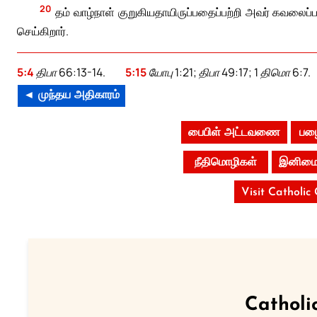
20
தம் வாழ்நாள் குறுகியதாயிருப்பதைப்பற்றி அவர் கவலைப்
செய்கிறார்.
5:4
திபா 66:13-14.
5:15
யோபு 1:21; திபா 49:17; 1 திமொ 6:7.
◄ முந்தய அதிகாரம்
பைபிள் அட்டவணை
பழை
நீதிமொழிகள்
இனிமைம
Visit Catholic
Catholi