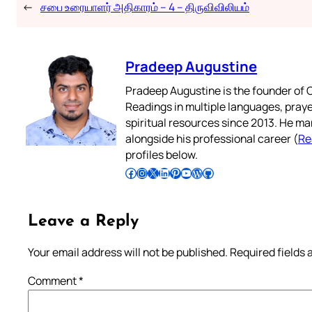
←
சபை உரையாளர் அதிகாரம் – 4 – திருவிவிலியம்
Pradeep Augustine
Pradeep Augustine is the founder of C
Readings in multiple languages, praye
spiritual resources since 2013. He ma
alongside his professional career (
Re
profiles below.
Follow Pradeep on Facebook
Follow Pradeep on Instagram
Follow Pradeep on X
Follow Pradeep on LinkedIn
Follow Pradeep on Pinterest
Subscribe to Pradeep’s Youtube Channel
Follow Pradeep on WordPress
Follow Pradeep on GitHub
Leave a Reply
Your email address will not be published.
Required fields
Comment
*