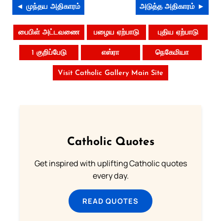
◄ முந்தய அதிகாரம்
அடுத்த அதிகாரம் ►
பைபிள் அட்டவணை
பழைய ஏற்பாடு
புதிய ஏற்பாடு
1 குறிப்பேடு
எஸ்ரா
நெகேமியா
Visit Catholic Gallery Main Site
Catholic Quotes
Get inspired with uplifting Catholic quotes
every day.
READ QUOTES