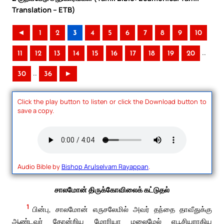
Translation – ETB)
◄
1
2
3
4
5
6
7
8
9
10
..
11
12
13
14
15
16
17
18
19
20
..
30
36
►
Click the play button to listen or click the Download button to
save a copy.
Audio Bible by
Bishop Arulselvam Rayappan
.
சாலமோன் திருக்கோவிலைக் கட்டுதல்
1
பின்பு, சாலமோன் எருசலேமில் அவர் தந்தை தாவீதுக்கு
ஆண்டவர் தோன்றிய மோரியா மலைமேல் எபூசியராகிய