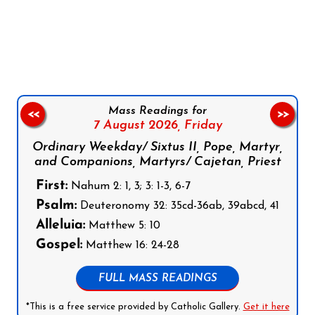
Follow us on Facebook
Follow us on Instagram
Follow us on X
Subscribe to our YouTube Channel
Follow us on WhatsApp
Mass Readings for
<<
>>
7 August 2026,
Friday
Ordinary Weekday/ Sixtus II, Pope, Martyr,
and Companions, Martyrs/ Cajetan, Priest
First:
Nahum 2: 1, 3; 3: 1-3, 6-7
Psalm:
Deuteronomy 32: 35cd-36ab, 39abcd, 41
Alleluia:
Matthew 5: 10
Gospel:
Matthew 16: 24-28
FULL MASS READINGS
*This is a free service provided by Catholic Gallery.
Get it here