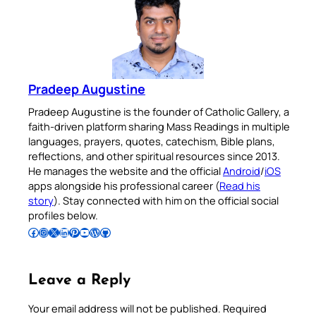
Pradeep Augustine
Pradeep Augustine is the founder of Catholic Gallery, a
faith-driven platform sharing Mass Readings in multiple
languages, prayers, quotes, catechism, Bible plans,
reflections, and other spiritual resources since 2013.
He manages the website and the official
Android
/
iOS
apps alongside his professional career (
Read his
story
). Stay connected with him on the official social
profiles below.
Follow Pradeep on Facebook
Follow Pradeep on Instagram
Follow Pradeep on X
Follow Pradeep on LinkedIn
Follow Pradeep on Pinterest
Subscribe to Pradeep’s Youtube Channel
Follow Pradeep on WordPress
Follow Pradeep on GitHub
Leave a Reply
Your email address will not be published.
Required