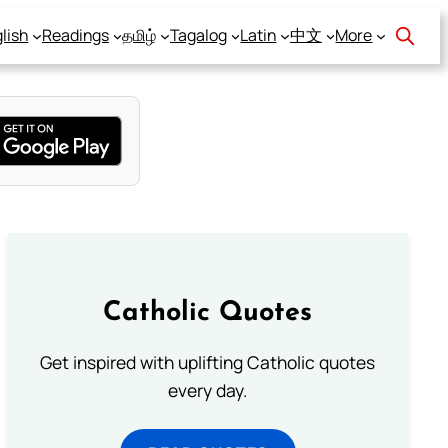
lish
Readings
தமிழ்
Tagalog
Latin
中文
More
Catholic Quotes
Get inspired with uplifting Catholic quotes
every day.