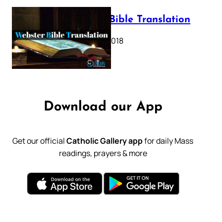
Webster Bible Translation
October 11, 2018
Download our App
Get our official
Catholic Gallery app
for daily Mass
readings, prayers & more