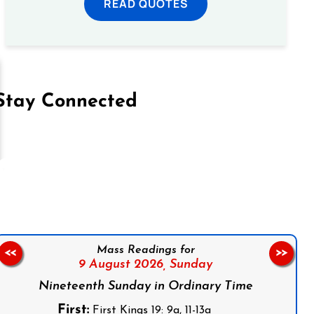
READ QUOTES
Stay Connected
on Facebook
Follow us on Instagram
Follow us on X
Subscribe to our YouTube Channel
Follow us on WhatsApp
Mass Readings for
<<
>>
9 August 2026,
Sunday
Nineteenth Sunday in Ordinary Time
First:
First Kings 19: 9a, 11-13a