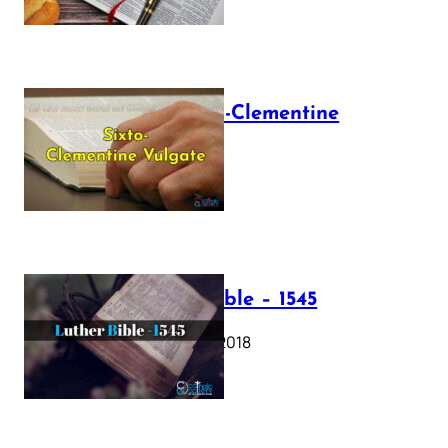
The Sixto-Clementine
Vulgate
July 12, 2025
Luther Bible – 1545
October 17, 2018