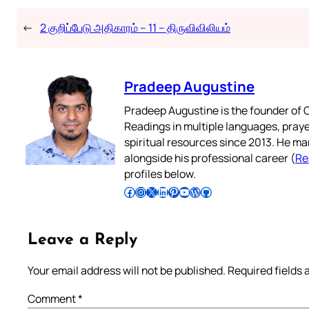
←
2 குறிப்பேடு அதிகாரம் – 11 – திருவிவிலியம்
Pradeep Augustine
Pradeep Augustine is the founder of C
Readings in multiple languages, praye
spiritual resources since 2013. He ma
alongside his professional career (
Re
profiles below.
Follow Pradeep on Facebook
Follow Pradeep on Instagram
Follow Pradeep on X
Follow Pradeep on LinkedIn
Follow Pradeep on Pinterest
Subscribe to Pradeep’s Youtube Channel
Follow Pradeep on WordPress
Follow Pradeep on GitHub
Leave a Reply
Your email address will not be published.
Required fields
Comment
*