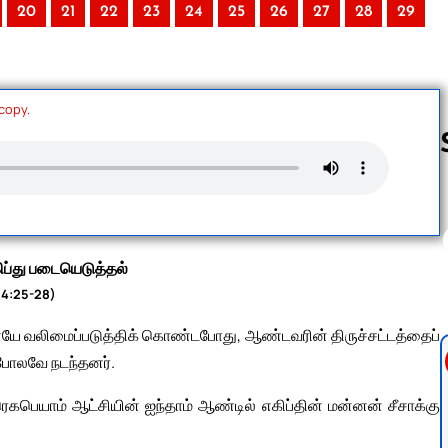
20
21
22
23
24
25
26
27
28
29
 copy.
Follow us 
கிப்து படையெடுத்தல்
14:25-28)
யே வலிமைப்படுத்திக் கொண்டபோது, ஆண்டவரின் திருச்சட்டத்தைப்
போலவே நடந்தனர்.
கபெயாம் ஆட்சியின் ஐந்தாம் ஆண்டில் எகிப்தின் மன்னன் சீசாக்கு