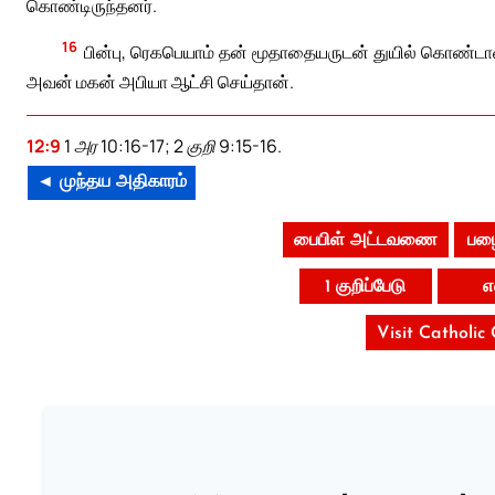
கொண்டிருந்தனர்.
16
பின்பு, ரெகபெயாம் தன் மூதாதையருடன் துயில் கொண்டான
அவன் மகன் அபியா ஆட்சி செய்தான்.
12:9
1 அர 10:16-17; 2 குறி 9:15-16.
◄ முந்தய அதிகாரம்
பைபிள் அட்டவணை
பழை
1 குறிப்பேடு
எ
Visit Catholic