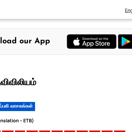
Eng
load our App
ுவிவிலியம்
ப்பலி வாசகங்கள்
anslation – ETB)