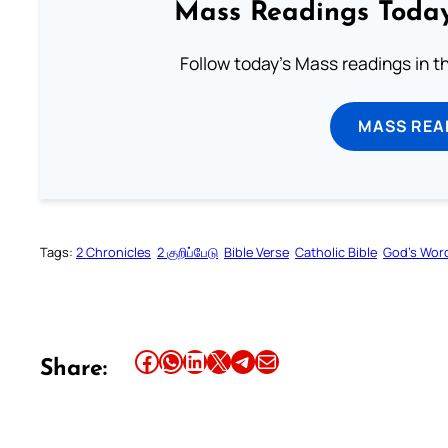
Mass Readings Today
Follow today's Mass readings in t
MASS REA
Tags:
2 Chronicles
2 குறிப்பேடு
Bible Verse
Catholic Bible
God’s Wor
Share this article on Facebook
Share this article on WhatsApp
Share this article on LinkedIn
Share this article on X
Share this article on Telegram
Email this Article
Share: