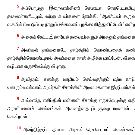
5
அப்பொழுது இறைவாக்கினர் செமாயா, ரெகபெயாமிடமும
தலைவர்களிடமும், வந்து அவர்களை நோக்கி, “ஆண்டவர் கூறுவது
கையில் பிடிபடும்படி நானும் உங்களைப் புறக்கணித்துவிட்டேன்” என்ற
6
அதைக் கேட்ட இஸ்ரயேல் தலைவர்களும் அரசனும் தங்களையே த
7
அவர்கள் தங்களையே தாழ்த்திக் கொண்டதைக் கண்ட
தாழ்த்திக்கொண்டதால் அவர்களை நான் அழிக்க மாட்டேன். விரைவி
வழியாக எருசலேம்மீது விழாது.
8
ஆயினும், எனக்கு ஊழியம் செய்வதற்கும் மற்ற நாட
உணரும்வண்ணம், அவர்கள் சீசாக்கின் அடிமைகளாக இருப்பார்கள்”
9
அவ்வாறே, எகிப்தின் மன்னன் சீசாக்கு எருசலேமுக்கு எ
அரண்மனைச் செல்வங்கள் அனைத்தையும் சூறையாடினான். மேல
சென்றான்.
10
அவற்றிற்குப் பதிலாக அரசன் ரெகபெயாம் வெண்கலக