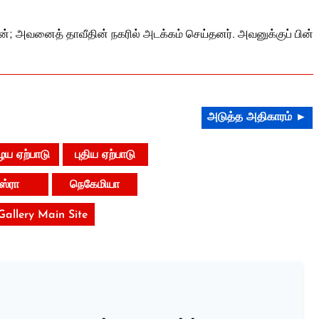
்; அவனைத் தாவீதின் நகரில் அடக்கம் செய்தனர். அவனுக்குப் பின்
அடுத்த அதிகாரம் ►
ய ஏற்பாடு
புதிய ஏற்பாடு
ஸ்ரா
நெகேமியா
 Gallery Main Site