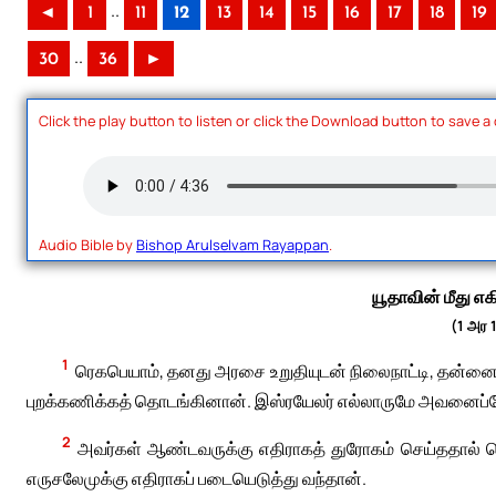
..
◄
1
11
12
13
14
15
16
17
18
19
..
30
36
►
Click the play button to listen or click the Download button to save a
Audio Bible by
Bishop Arulselvam Rayappan
.
யூதாவின் மீது எ
(1 அர 
1
ரெகபெயாம், தனது அரசை உறுதியுடன் நிலைநாட்டி, தன்னை
புறக்கணிக்கத் தொடங்கினான். இஸ்ரயேலர் எல்லாருமே அவனைப்
2
அவர்கள் ஆண்டவருக்கு எதிராகத் துரோகம் செய்ததால் ரெ
எருசலேமுக்கு எதிராகப் படையெடுத்து வந்தான்.