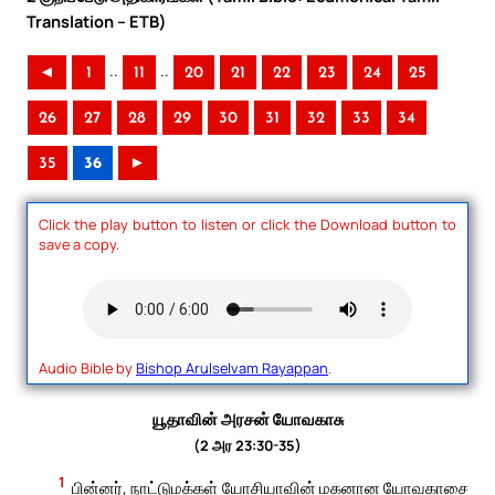
Translation – ETB)
..
..
◄
1
11
20
21
22
23
24
25
26
27
28
29
30
31
32
33
34
35
36
►
Click the play button to listen or click the Download button to
save a copy.
Audio Bible by
Bishop Arulselvam Rayappan
.
யூதாவின் அரசன் யோவகாசு
(2 அர 23:30-35)
1
பின்னர், நாட்டுமக்கள் யோசியாவின் மகனான யோவகாசை