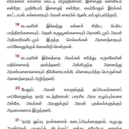
வீரர்களை வாளால் வெட்டி வீழ்த்தினான்; இளைஞர் கன்னியர்
என்றோ, முதியோர் இளைஞர் என்றோ, எவர்மேலும் இரக்கம்
காட்டாமல், எல்லாரையும் அவன் கையில் ஆண்டவர் ஒப்புவித்தார்.
18
கடவுளின் இல்லத்து எல்லாச் சிறிய, பெரிய
பாத்திரங்களையும், அதன் கருவூலங்களையும் அரசனிடமும் அவன்
அதிகாரிகளிடமும் இருந்த செல்வங்கள் அனைத்தையும்
பாபிலோனுக்குக் கொண்டு சென்றான்.
19
கடவுளின் இல்லத்தை அவர்கள் எரித்து, எருசலேமின்
மதில்களைத் தகர்த்தனர்; அங்கிருந்த அனைத்து
அரண்மனைகளையும் தீக்கிரையாக்கி, விலையுயர்ந்த பொருள்கள்
அனைத்தையும் அழித்தனர்.
20
மேலும், அவன் வாளுக்குத் தப்பியவர்களைப்
பாபிலோனுக்கு நாடு கடத்தினான்; பாரசீக அரசு எழும்பும்வரை
அங்கே, அவர்கள் அவனுக்கும் அவன் புதல்வர்களுக்கும்
அடிமைகளாக இருந்தனர்.
21
“நாடு ஓய்வு நாள்களைக் கடைப்பிடிக்காததால், எழுபது
ஆண்டுகள் பாழாய்க் கிடக்கும்” என்று எரேமியா உரைத்த