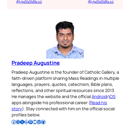
திருவிவிலியம்
திருவிவிலியம்
Pradeep Augustine
Pradeep Augustine is the founder of Catholic Gallery, a
faith-driven platform sharing Mass Readings in multiple
languages, prayers, quotes, catechism, Bible plans,
reflections, and other spiritual resources since 2013.
He manages the website and the official
Android
/
iOS
apps alongside his professional career (
Read his
story
). Stay connected with him on the official social
profiles below.
Follow Pradeep on Facebook
Follow Pradeep on Instagram
Follow Pradeep on X
Follow Pradeep on LinkedIn
Follow Pradeep on Pinterest
Subscribe to Pradeep’s Youtube Channel
Follow Pradeep on WordPress
Follow Pradeep on GitHub