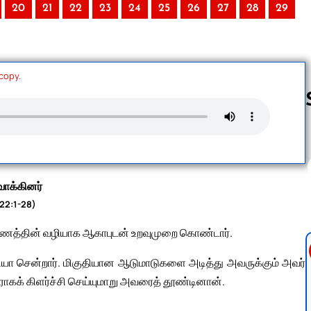
20
21
22
23
24
25
26
27
28
29
 copy.
Follow us 
வாக்கினர்
 22:1-28)
திருமணத்தின் வழியாக ஆகாபுடன் உறவுமுறை கொண்டார்.
ரியா சென்றார். மிகுதியான ஆடுமாடுகளை அடித்து அவருக்கும் அவர்
ராகக் கிளர்ச்சி செய்யுமாறு அவரைத் தூண்டினான்.