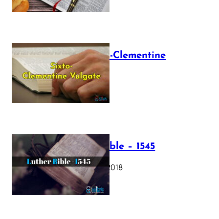
The Sixto-Clementine
Vulgate
July 12, 2025
Luther Bible – 1545
October 17, 2018