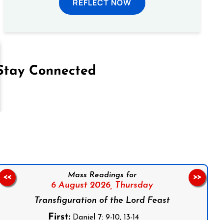
REFLECT NOW
Stay Connected
on Facebook
Follow us on Instagram
Follow us on X
Subscribe to our YouTube Channel
Follow us on WhatsApp
Mass Readings for
<<
>>
6 August 2026,
Thursday
Transfiguration of the Lord Feast
First:
Daniel 7: 9-10, 13-14