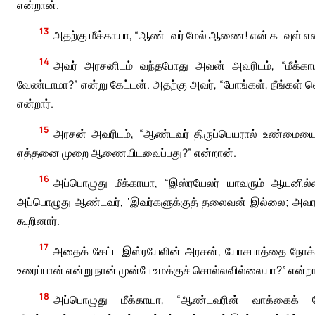
என்றான்.
13
அதற்கு மீக்காயா, “ஆண்டவர் மேல் ஆணை! என் கடவுள் என
14
அவர் அரசனிடம் வந்தபோது அவன் அவரிடம், “மீக்கா
வேண்டாமா?” என்று கேட்டன். அதற்கு அவர், “போங்கள், நீங்கள் வெ
என்றார்.
15
அரசன் அவரிடம், “ஆண்டவர் திருப்பெயரால் உண்மைய
எத்தனை முறை ஆணையிடவைப்பது?” என்றான்.
16
அப்பொழுது மீக்காயா, “இஸ்ரயேலர் யாவரும் ஆயனில
அப்பொழுது ஆண்டவர், ‘இவர்களுக்குத் தலைவன் இல்லை; அவரவர்தம
கூறினார்.
17
அதைக் கேட்ட இஸ்ரயேலின் அரசன், யோசபாத்தை நோக்
உரைப்பான் என்று நான் முன்பே உமக்குச் சொல்லவில்லையா?” என்ற
18
அப்பொழுது மீக்காயா, “ஆண்டவரின் வாக்கைக் க