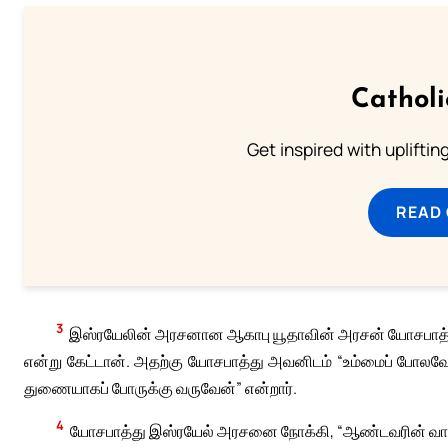
Cathol
Get inspired with uplifti
READ
3
இஸ்ரயேலின் அரசனான ஆகாபு யூதாவின் அரசன் யோசபாத்த
என்று கேட்டான். அதற்கு யோசபாத்து அவனிடம் “உம்மைப் போலவே 
துணையாகப் போருக்கு வருவேன்” என்றார்.
4
யோசபாத்து இஸ்ரயேல் அரசனை நோக்கி, “ஆண்டவரின் வாக்க