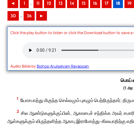
..
◄
1
11
12
13
14
15
16
17
18
19
..
30
36
►
Click the play button to listen or click the Download button to save a
Audio Bible by
Bishop Arulselvam Rayappan
.
பொய் 
(1 அர
1
யோசபாத்து மிகுந்த செல்வமும் புகழும் பெற்றிருந்தார்; 
2
சில ஆண்டுகளுக்குப்பின், ஆகாபைச் சந்திக்க அவர் சமா
ஆள்களுக்கும் விருந்தளித்த ஆகாபு இராமோத்து-கிலயாதிற்கு எதி