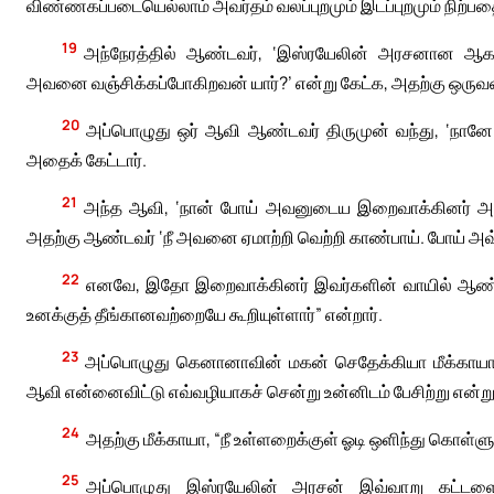
விண்ணகப்படையெல்லாம் அவர்தம் வலப்புறமும் இடப்புறமும் நிற்பத
19
அந்நேரத்தில் ஆண்டவர், ‘இஸ்ரயேலின் அரசனான ஆகாபு
அவனை வஞ்சிக்கப்போகிறவன் யார்?’ என்று கேட்க, அதற்கு ஒர
20
அப்பொழுது ஒர் ஆவி ஆண்டவர் திருமுன் வந்து, ‘நானே
அதைக் கேட்டார்.
21
அந்த ஆவி, ‘நான் போய் அவனுடைய இறைவாக்கினர் அனை
அதற்கு ஆண்டவர் ‘நீ அவனை ஏமாற்றி வெற்றி காண்பாய். போய் அவ்
22
எனவே, இதோ இறைவாக்கினர் இவர்களின் வாயில் ஆண்டவ
உனக்குத் தீங்கானவற்றையே கூறியுள்ளார்” என்றார்.
23
அப்பொழுது கெனானாவின் மகன் செதேக்கியா மீக்காயாவ
ஆவி என்னைவிட்டு எவ்வழியாகச் சென்று உன்னிடம் பேசிற்று என்ற
24
அதற்கு மீக்காயா, “நீ உள்ளறைக்குள் ஓடி ஒளிந்து கொள்ளும
25
அப்பொழுது இஸ்ரயேலின் அரசன் இவ்வாறு கட்டளைய