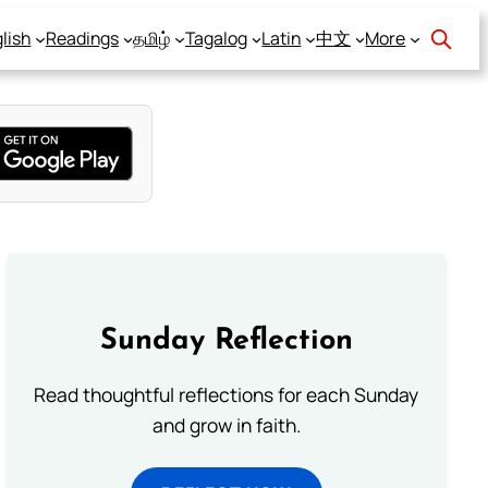
lish
Readings
தமிழ்
Tagalog
Latin
中文
More
Sunday Reflection
Read thoughtful reflections for each Sunday
and grow in faith.