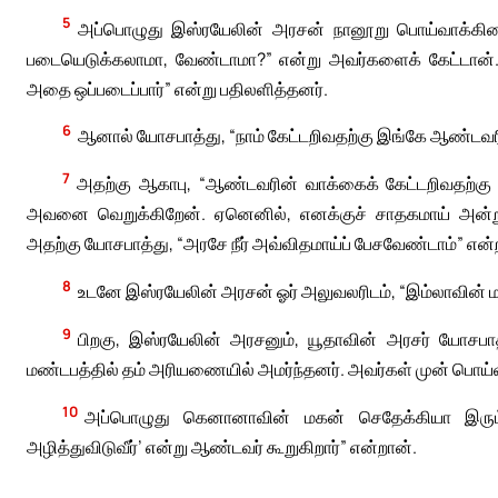
5
அப்பொழுது இஸ்ரயேலின் அரசன் நானூறு பொய்வாக்கினர
படையெடுக்கலாமா, வேண்டாமா?” என்று அவர்களைக் கேட்டான்.
அதை ஒப்படைப்பார்” என்று பதிலளித்தனர்.
6
ஆனால் யோசபாத்து, “நாம் கேட்டறிவதற்கு இங்கே ஆண்டவர
7
அதற்கு ஆகாபு, “ஆண்டவரின் வாக்கைக் கேட்டறிவதற்கு 
அவனை வெறுக்கிறேன். ஏனெனில், எனக்குச் சாதகமாய் அன்று
அதற்கு யோசபாத்து, “அரசே நீர் அவ்விதமாய்ப் பேசவேண்டாம்” என்ற
8
உடனே இஸ்ரயேலின் அரசன் ஓர் அலுவலரிடம், “இம்லாவின் 
9
பிறகு, இஸ்ரயேலின் அரசனும், யூதாவின் அரசர் யோசப
மண்டபத்தில் தம் அரியணையில் அமர்ந்தனர். அவர்கள் முன் பொய்
10
அப்பொழுது கெனானாவின் மகன் செதேக்கியா இரும்புக
அழித்துவிடுவீர்’ என்று ஆண்டவர் கூறுகிறார்” என்றான்.