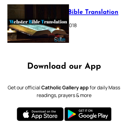
Webster Bible Translation
October 11, 2018
Download our App
Get our official
Catholic Gallery app
for daily Mass
readings, prayers & more