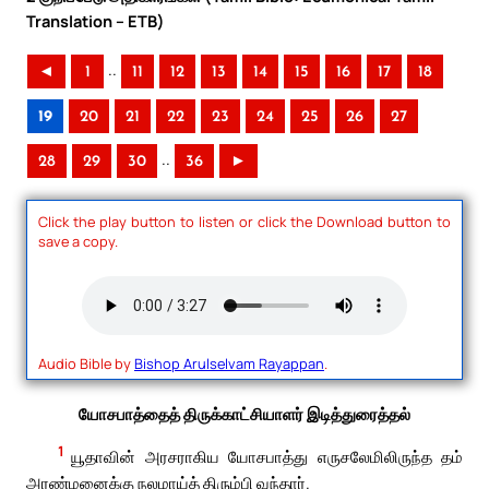
Translation – ETB)
..
◄
1
11
12
13
14
15
16
17
18
19
20
21
22
23
24
25
26
27
..
28
29
30
36
►
Click the play button to listen or click the Download button to
save a copy.
Audio Bible by
Bishop Arulselvam Rayappan
.
யோசபாத்தைத் திருக்காட்சியாளர் இடித்துரைத்தல்
1
யூதாவின் அரசராகிய யோசபாத்து எருசலேமிலிருந்த தம்
அரண்மனைக்கு நலமாய்த் திரும்பி வந்தார்.