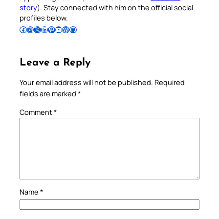
story
). Stay connected with him on the official social
profiles below.
Follow Pradeep on Facebook
Follow Pradeep on Instagram
Follow Pradeep on X
Follow Pradeep on LinkedIn
Follow Pradeep on Pinterest
Subscribe to Pradeep’s Youtube Channel
Follow Pradeep on WordPress
Follow Pradeep on GitHub
Leave a Reply
Your email address will not be published.
Required
fields are marked
*
Comment
*
Name
*