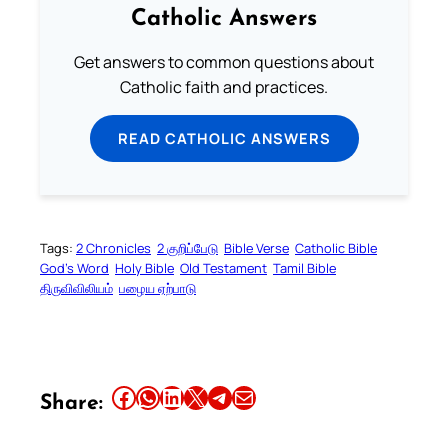
Catholic Answers
Get answers to common questions about
Catholic faith and practices.
READ CATHOLIC ANSWERS
Tags:
2 Chronicles
2 குறிப்பேடு
Bible Verse
Catholic Bible
God’s Word
Holy Bible
Old Testament
Tamil Bible
திருவிவிலியம்
பழைய ஏற்பாடு
Share this article on Facebook
Share this article on WhatsApp
Share this article on LinkedIn
Share this article on X
Share this article on Telegram
Email this Article
Share: