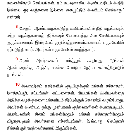
கவனத்தோடு செய்யுங்கள். நம் கடவுளாகிய ஆண்டவரிடம் அநீதி
இல்லை; ஓர வஞ்சனை இல்லை; கையூட்டும் அவரிடம் செல்லாது”
என்றார்.
8
மேலும், ஆண்டவருக்கடுத்த காரியங்களில் நீதி வழங்கவும்,
மற்ற வழக்குகளைத் தீர்க்கவும் யோசபாத்து சில லேவியரையும்
குருக்களையும் இஸ்ரயேல் குடும்பத்தலைவர்களையும் எருசலேமில்
ஏற்படுத்தினார். அவர்கள் எருசலேமில் வாழ்ந்தனர்.
9
அவர் அவர்களைப் பார்த்துக் கூறியது: “நீங்கள்
ஆண்டவருக்கு அஞ்சி, உண்மையோடும் நேரிய உள்ளத்தோடும்
நடங்கள்.
10
அவரவர்தம் நகர்களில் குடியிருக்கும் உங்கள் சகோதரர்,
இரத்தப்பழி, சட்டங்கள், கட்டளைகள், நியமங்கள் ஆகியவற்றை
அடுத்த வழக்குகளை உங்களிடம் தீர்ப்புக்குக் கொண்டு வரும்போது,
அவர்கள் ஆண்டவருக்கு முன்பாகக் குற்றவாளிகள் ஆகாதபடியும்,
ஆண்டவரின் சினம் உங்கள்மேலும் உங்கள் சகோதரர்மேலும்
விழாதபடியும் அவர்களை எச்சரியுங்கள். இவ்வாறு செய்தால்
நீங்கள் குற்றமற்றவர்களாய் இருப்பீர்கள்.