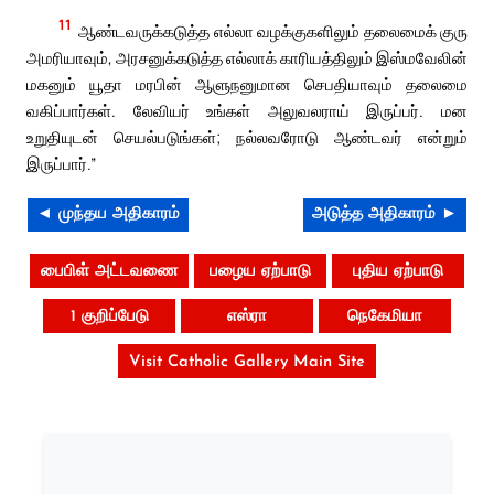
11
ஆண்டவருக்கடுத்த எல்லா வழக்குகளிலும் தலைமைக் குரு
அமரியாவும், அரசனுக்கடுத்த எல்லாக் காரியத்திலும் இஸ்மவேலின்
மகனும் யூதா மரபின் ஆளுநனுமான செபதியாவும் தலைமை
வகிப்பார்கள். லேவியர் உங்கள் அலுவலராய் இருப்பர். மன
உறுதியுடன் செயல்படுங்கள்; நல்லவரோடு ஆண்டவர் என்றும்
இருப்பார்.”
◄ முந்தய அதிகாரம்
அடுத்த அதிகாரம் ►
பைபிள் அட்டவணை
பழைய ஏற்பாடு
புதிய ஏற்பாடு
1 குறிப்பேடு
எஸ்ரா
நெகேமியா
Visit Catholic Gallery Main Site