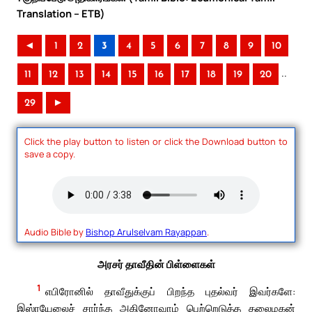
Translation – ETB)
◄
1
2
3
4
5
6
7
8
9
10
..
11
12
13
14
15
16
17
18
19
20
29
►
Click the play button to listen or click the Download button to
save a copy.
Audio Bible by
Bishop Arulselvam Rayappan
.
அரசர் தாவீதின் பிள்ளைகள்
1
எபிரோனில் தாவீதுக்குப் பிறந்த புதல்வர் இவர்களே:
இஸ்ரயேலைச் சார்ந்த அகினோவாம் பெற்றெடுத்த தலைமகன்