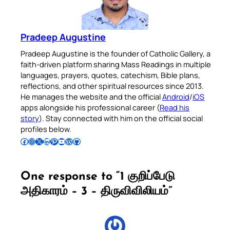
Pradeep Augustine
Pradeep Augustine is the founder of Catholic Gallery, a
faith-driven platform sharing Mass Readings in multiple
languages, prayers, quotes, catechism, Bible plans,
reflections, and other spiritual resources since 2013.
He manages the website and the official
Android
/
iOS
apps alongside his professional career (
Read his
story
). Stay connected with him on the official social
profiles below.
Follow Pradeep on Facebook
Follow Pradeep on Instagram
Follow Pradeep on X
Follow Pradeep on LinkedIn
Follow Pradeep on Pinterest
Subscribe to Pradeep’s Youtube Channel
Follow Pradeep on WordPress
Follow Pradeep on GitHub
One response to “1 குறிப்பேடு
அதிகாரம் – 3 – திருவிவிலியம்”