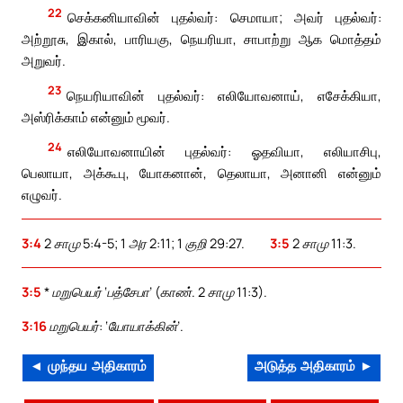
22
செக்கனியாவின் புதல்வர்: செமாயா; அவர் புதல்வர்:
அற்றூசு, இகால், பாரியகு, நெயரியா, சாபாற்று ஆக மொத்தம்
அறுவர்.
23
நெயரியாவின் புதல்வர்: எலியோவனாய், எசேக்கியா,
அஸ்ரிக்காம் என்னும் மூவர்.
24
எலியோவனாயின் புதல்வர்: ஓதவியா, எலியாசிபு,
பெலாயா, அக்கூபு, யோகனான், தெலாயா, அனானி என்னும்
எழுவர்.
3:4
2 சாமு 5:4-5; 1 அர 2:11; 1 குறி 29:27.
3:5
2 சாமு 11:3.
3:5
* மறுபெயர் ‘பத்சேபா’ (காண். 2 சாமு 11:3).
3:16
மறுபெயர்: ‘யோயாக்கின்’.
◄ முந்தய அதிகாரம்
அடுத்த அதிகாரம் ►