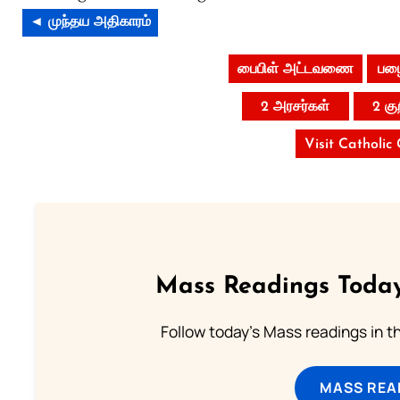
◄ முந்தய அதிகாரம்
பைபிள் அட்டவணை
பழை
2 அரசர்கள்
2 கு
Visit Catholic
Mass Readings Today
Follow today's Mass readings in t
MASS REA