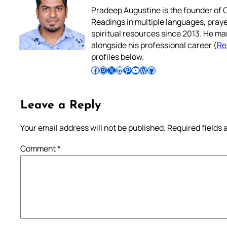
Pradeep Augustine is the founder of C
Readings in multiple languages, praye
spiritual resources since 2013. He ma
alongside his professional career (
Re
profiles below.
Follow Pradeep on Facebook
Follow Pradeep on Instagram
Follow Pradeep on X
Follow Pradeep on LinkedIn
Follow Pradeep on Pinterest
Subscribe to Pradeep’s Youtube Channel
Follow Pradeep on WordPress
Follow Pradeep on GitHub
Leave a Reply
Your email address will not be published.
Required fields
Comment
*