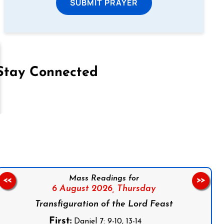
SUBMIT PRAYER
Stay Connected
on Facebook
Follow us on Instagram
Follow us on X
Subscribe to our YouTube Channel
Follow us on WhatsApp
Mass Readings for
<<
>>
6 August 2026,
Thursday
Transfiguration of the Lord Feast
First:
Daniel 7: 9-10, 13-14