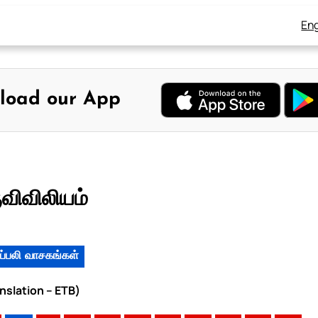
Eng
load our App
ுவிவிலியம்
ப்பலி வாசகங்கள்
anslation – ETB)