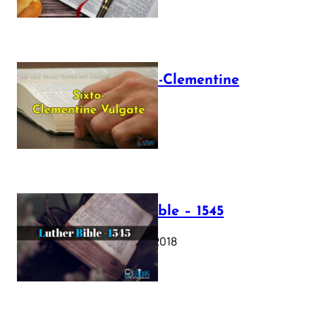
The Sixto-Clementine
Vulgate
July 12, 2025
Luther Bible – 1545
October 17, 2018