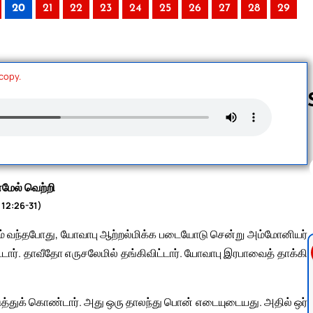
20
21
22
23
24
25
26
27
28
29
 copy.
Follow us 
மேல் வெற்றி
 12:26-31)
 காலம் வந்தபோது, யோவாபு ஆற்றல்மிக்க படையோடு சென்று அம்மோனியர்
ட்டார். தாவீதோ எருசலேமில் தங்கிவிட்டார். யோவாபு இரபாவைத் தாக்கி
த்துக் கொண்டார். அது ஒரு தாலந்து பொன் எடையுடையது. அதில் ஒர்