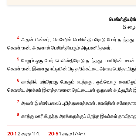
பெலிஸ்தியர்ம
(2 சாமு
4
அதன் பின்னர், கெசேரில் பெலிஸ்தியரோடு போர் நடந்த
கொன்றான். அதனால் பெலிஸ்தியரும் அடிபணிந்தனர்.
5
மேலும் ஒரு போர் பெலிஸ்திரோடு நடந்தது. யாயிரின் 
கொன்றான். இவனது ஈட்டியின் பிடி தறிக்கட்டை அளவு பெரிதாயிருந
6
காத்தில் மற்றொரு போரும் நடந்தது. ஒவ்வொரு கையிலு
கொண்ட அரக்கர் இனத்தானான நெட்டையன் ஒருவன் அவ்வூரில் இர
7
அவன் இஸ்ரயேலைப் பழித்துரைத்தான். தாவீதின் சகோதர
8
காத்து ஊரிலிருந்த அரக்கருக்குப் பிறந்த இவர்கள் தாவீதால
20:1
2 சாமு 11:1.
20:5
1 சாமு 17:4-7.