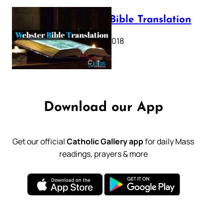
Webster Bible Translation
October 11, 2018
Download our App
Get our official
Catholic Gallery app
for daily Mass
readings, prayers & more