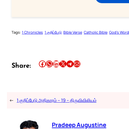
Tags:
1 Chronicles
1 குறிப்பேடு
Bible Verse
Catholic Bible
God’s Word
Share this article on Facebook
Share this article on WhatsApp
Share this article on LinkedIn
Share this article on X
Share this article on Telegram
Email this Article
Share:
←
1 குறிப்பேடு அதிகாரம் – 19 – திருவிவிலியம்
Pradeep Augustine