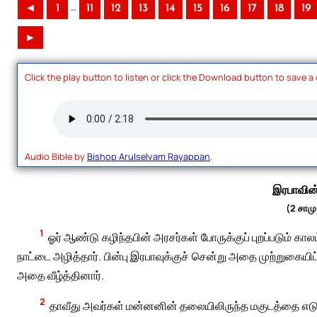
..
◄
1
11
12
13
14
15
16
17
18
19
►
Click the play button to listen or click the Download button to save a
Audio Bible by
Bishop Arulselvam Rayappan
.
இரபாவின்
(2 சாமு
1
ஓர் ஆண்டு கழிந்தபின் அரசர்கள் போருக்குப் புறப்படும்
நாட்டை அழித்தார். பின்பு இரபாவுக்குச் சென்று அதை முற்றுகையி
அதை வீழ்த்தினார்.
2
தாவீது அவர்கள் மன்னனின் தலையிலிருந்த மகுடத்தை எடு