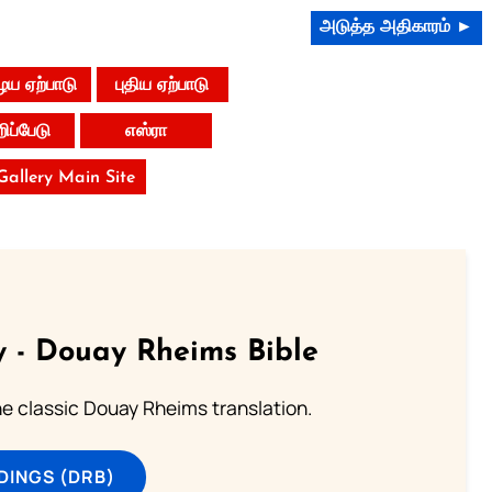
அடுத்த அதிகாரம் ►
ய ஏற்பாடு
புதிய ஏற்பாடு
றிப்பேடு
எஸ்ரா
 Gallery Main Site
 - Douay Rheims Bible
he classic Douay Rheims translation.
DINGS (DRB)