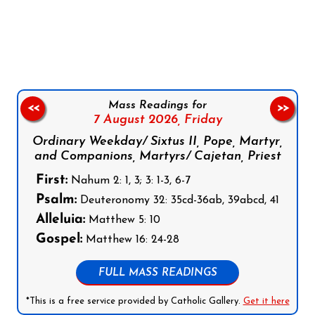
Follow us on Facebook
Follow us on Instagram
Follow us on X
Subscribe to our YouTube Channel
Follow us on WhatsApp
Mass Readings for
<<
>>
7 August 2026,
Friday
Ordinary Weekday/ Sixtus II, Pope, Martyr,
and Companions, Martyrs/ Cajetan, Priest
First:
Nahum 2: 1, 3; 3: 1-3, 6-7
Psalm:
Deuteronomy 32: 35cd-36ab, 39abcd, 41
Alleluia:
Matthew 5: 10
Gospel:
Matthew 16: 24-28
FULL MASS READINGS
*This is a free service provided by Catholic Gallery.
Get it here