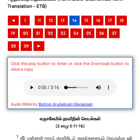
Translation – ETB)
..
◄
1
11
12
13
14
15
16
17
18
19
20
21
22
23
24
25
26
27
28
29
►
Click the play button to listen or click the Download button to
save a copy.
Audio Bible by
Bishop Arulselvam Rayappan
.
எருசலேமில் தாவீதின் செயல்கள்
(2 சாமு 5:11-16)
1
தீர் மன்னன் ஈராம் தாவீதிடம் தூதர்களையும் அவருக்கு ஓர்