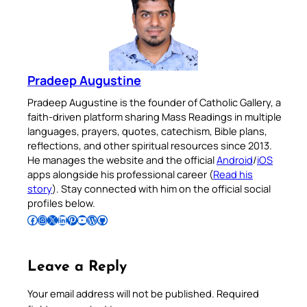
Pradeep Augustine
Pradeep Augustine is the founder of Catholic Gallery, a
faith-driven platform sharing Mass Readings in multiple
languages, prayers, quotes, catechism, Bible plans,
reflections, and other spiritual resources since 2013.
He manages the website and the official
Android
/
iOS
apps alongside his professional career (
Read his
story
). Stay connected with him on the official social
profiles below.
Follow Pradeep on Facebook
Follow Pradeep on Instagram
Follow Pradeep on X
Follow Pradeep on LinkedIn
Follow Pradeep on Pinterest
Subscribe to Pradeep’s Youtube Channel
Follow Pradeep on WordPress
Follow Pradeep on GitHub
Leave a Reply
Your email address will not be published.
Required