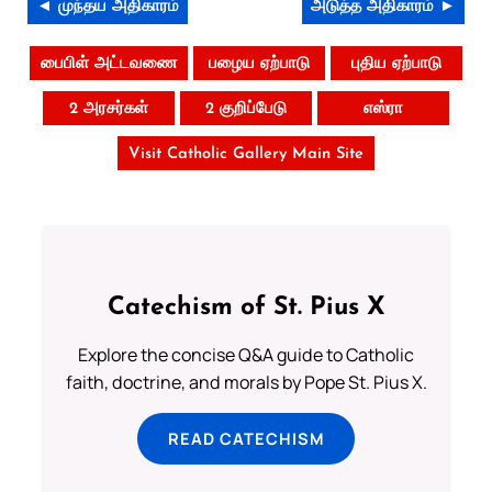
◄ முந்தய அதிகாரம்
அடுத்த அதிகாரம் ►
பைபிள் அட்டவணை
பழைய ஏற்பாடு
புதிய ஏற்பாடு
2 அரசர்கள்
2 குறிப்பேடு
எஸ்ரா
Visit Catholic Gallery Main Site
Catechism of St. Pius X
Explore the concise Q&A guide to Catholic
faith, doctrine, and morals by Pope St. Pius X.
READ CATECHISM