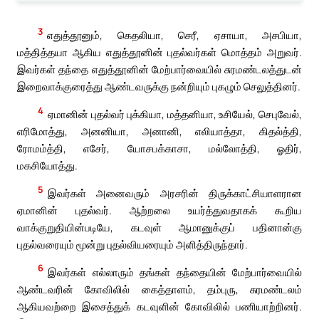
3
எதுத்தூனும், கெதலியா, செரீ, ஏசாயா, அசபியா,
மத்தித்தயா ஆகிய எதுத்தூனின் புதல்வர்கள் மொத்தம் அறுவர்.
இவர்கள் தந்தை எதுத்தூனின் மேற்பார்வையில் சுரமண்டலத்துடன்
இறைவாக்குரைத்து ஆண்டவருக்கு நன்றியும் புகழும் செலுத்தினர்.
4
ஏமானின் புதல்வர் புக்கியா, மத்தனியா, உசியேல், செபுவேல்,
எரிமோத்து, அனனியா, அனானி, எலியாத்தா, கிதல்த்தி,
ரோமம்த்தி, எசேர், யோசபக்காசா, மல்லோத்தி, ஓதிர்,
மகசியோத்து.
5
இவர்கள் அனைவரும் அரசரின் திருக்காட்சியாளரான
ஏமானின் புதல்வர். ஆற்றலை உயர்த்துவதாகக் கூறிய
வாக்குறுதியின்படியே, கடவுள் ஆமானுக்குப் பதினான்கு
புதல்வரையும் மூன்று புதல்வியரையும் அளித்திருந்தார்.
6
இவர்கள் எல்லாரும் தங்கள் தந்தையின் மேற்பார்வையில்
ஆண்டவரின் கோவிலில் கைத்தாளம், தம்புரு, சுரமண்டலம்
ஆகியவற்றை இசைத்துக் கடவுளின் கோவிலில் பணியாற்றினர்.