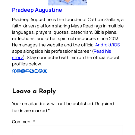
Pradeep Augustine
Pradeep Augustine is the founder of Catholic Gallery, a
faith-driven platform sharing Mass Readings in multiple
languages, prayers, quotes, catechism, Bible plans,
reflections, and other spiritual resources since 2013.
He manages the website and the official
Android
/
iOS
apps alongside his professional career (
Read his
story
). Stay connected with him on the official social
profiles below.
Follow Pradeep on Facebook
Follow Pradeep on Instagram
Follow Pradeep on X
Follow Pradeep on LinkedIn
Follow Pradeep on Pinterest
Subscribe to Pradeep’s Youtube Channel
Follow Pradeep on WordPress
Follow Pradeep on GitHub
Leave a Reply
Your email address will not be published.
Required
fields are marked
*
Comment
*