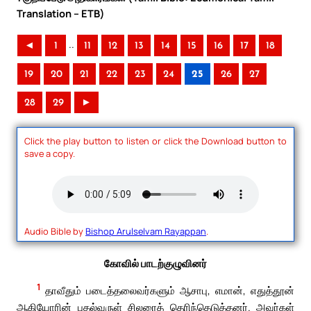
Translation – ETB)
..
◄
1
11
12
13
14
15
16
17
18
19
20
21
22
23
24
25
26
27
28
29
►
Click the play button to listen or click the Download button to
save a copy.
Audio Bible by
Bishop Arulselvam Rayappan
.
கோவில் பாடற்குழுவினர்
1
தாவீதும் படைத்தலைவர்களும் ஆசாபு, எமான், எதுத்தூன்
ஆகியோரின் புதல்வருள் சிலரைத் தெரிந்தெடுத்தனர். அவர்கள்