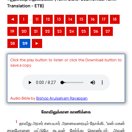
Translation – ETB)
..
◄
1
11
12
13
14
15
16
17
18
19
20
21
22
23
24
25
26
27
28
29
►
Click the play button to listen or click the Download button to
save a copy.
Audio Bible by
Bishop Arulselvam Rayappan
.
கோவிலுக்கான காணிக்கை
1
தாவீது அரசர் சபையார் அனைவரையும் நோக்கி, “என் மகன்
சாலமோனை மட்டுமே கடவுள் தேர்ந்து கொண்டார். அவன்