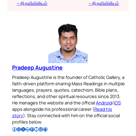
– திருவிவிலியம்
– திருவிவிலியம்
Pradeep Augustine
Pradeep Augustine is the founder of Catholic Gallery, a
faith-driven platform sharing Mass Readings in multiple
languages, prayers, quotes, catechism, Bible plans,
reflections, and other spiritual resources since 2013.
He manages the website and the official
Android
/
iOS
apps alongside his professional career (
Read his
story
). Stay connected with him on the official social
profiles below.
Follow Pradeep on Facebook
Follow Pradeep on Instagram
Follow Pradeep on X
Follow Pradeep on LinkedIn
Follow Pradeep on Pinterest
Subscribe to Pradeep’s Youtube Channel
Follow Pradeep on WordPress
Follow Pradeep on GitHub