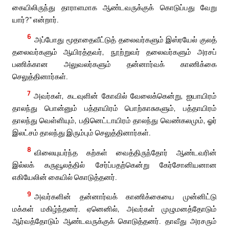
கையிலிருந்து தாராளமாக ஆண்டவருக்குக் கொடுப்பது வேறு
யார்?” என்றார்.
6
அப்போது மூதாதைவீட்டுத் தலைவர்களும் இஸ்ரயேல் குலத்
தலைவர்களும் ஆயிரத்தவர், நூற்றுவர் தலைவர்களும் அரசப்
பணிக்கான அலுவலர்களும் தன்னார்வக் காணிக்கை
செலுத்தினார்கள்.
7
அவர்கள், கடவுளின் கோவில் வேலைக்கென்று, ஐயாயிரம்
தாலந்து பொன்னும் பத்தாயிரம் பொற்காசுகளும், பத்தாயிரம்
தாலந்து வெள்ளியும், பதினெட்டாயிரம் தாலந்து வெண்கலமும், ஓர்
இலட்சம் தாலந்து இரும்பும் செலுத்தினார்கள்.
8
விலையுயர்ந்த கற்கள் வைத்திருந்தோர் ஆண்டவரின்
இல்லக் கருவூலத்தில் சேர்ப்பதற்கென்று கேர்சோனியனான
எகியேலின் கையில் கொடுத்தனர்.
9
அவர்களின் தன்னார்வக் காணிக்கையை முன்னிட்டு
மக்கள் மகிழ்ந்தனர். ஏனெனில், அவர்கள் முழுமனத்தோடும்
ஆர்வத்தோடும் ஆண்டவருக்குக் கொடுத்தனர். தாவீது அரசரும்