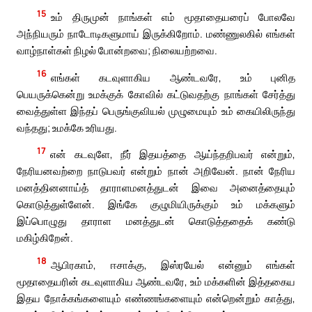
15
உம் திருமுன் நாங்கள் எம் மூதாதையரைப் போலவே
அந்நியரும் நாடோடிகளுமாய் இருக்கிறோம். மண்ணுலகில் எங்கள்
வாழ்நாள்கள் நிழல் போன்றவை; நிலையற்றவை.
16
எங்கள் கடவுளாகிய ஆண்டவரே, உம் புனித
பெயருக்கென்று உமக்குக் கோவில் கட்டுவதற்கு நாங்கள் சேர்த்து
வைத்துள்ள இந்தப் பெருங்குவியல் முழுமையும் உம் கையிலிருந்து
வந்தது; உமக்கே உரியது.
17
என் கடவுளே, நீர் இதயத்தை ஆய்ந்தறிபவர் என்றும்,
நேரியனவற்றை நாடுபவர் என்றும் நான் அறிவேன். நான் நேரிய
மனத்தினனாய்த் தாராளமனத்துடன் இவை அனைத்தையும்
கொடுத்துள்ளேன். இங்கே குழுமியிருக்கும் உம் மக்களும்
இப்பொழுது தாராள மனத்துடன் கொடுத்ததைக் கண்டு
மகிழ்கிறேன்.
18
ஆபிரகாம், ஈசாக்கு, இஸ்ரயேல் என்னும் எங்கள்
மூதாதையரின் கடவுளாகிய ஆண்டவரே, உம் மக்களின் இத்தகைய
இதய நோக்கங்களையும் எண்ணங்களையும் என்றென்றும் காத்து,