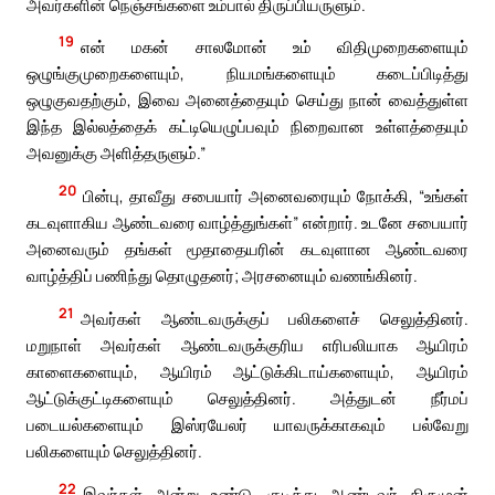
அவர்களின் நெஞ்சங்களை உம்பால் திருப்பியருளும்.
19
என் மகன் சாலமோன் உம் விதிமுறைகளையும்
ஒழுங்குமுறைகளையும், நியமங்களையும் கடைப்பிடித்து
ஒழுகுவதற்கும், இவை அனைத்தையும் செய்து நான் வைத்துள்ள
இந்த இல்லத்தைக் கட்டியெழுப்பவும் நிறைவான உள்ளத்தையும்
அவனுக்கு அளித்தருளும்.”
20
பின்பு, தாவீது சபையார் அனைவரையும் நோக்கி, “உங்கள்
கடவுளாகிய ஆண்டவரை வாழ்த்துங்கள்” என்றார். உடனே சபையார்
அனைவரும் தங்கள் மூதாதையரின் கடவுளான ஆண்டவரை
வாழ்த்திப் பணிந்து தொழுதனர்; அரசனையும் வணங்கினர்.
21
அவர்கள் ஆண்டவருக்குப் பலிகளைச் செலுத்தினர்.
மறுநாள் அவர்கள் ஆண்டவருக்குரிய எரிபலியாக ஆயிரம்
காளைகளையும், ஆயிரம் ஆட்டுக்கிடாய்களையும், ஆயிரம்
ஆட்டுக்குட்டிகளையும் செலுத்தினர். அத்துடன் நீர்மப்
படையல்களையும் இஸ்ரயேலர் யாவருக்காகவும் பல்வேறு
பலிகளையும் செலுத்தினர்.
22
இவர்கள் அன்று உண்டு, குடித்து ஆண்டவர் திருமுன்