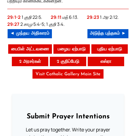
பற்றியும் காணக்கிடக்கின்றன.
29:1-2
1 குறி 22:5.
29:11
மத் 6:13.
29:23
1 அர 2:12.
29:27
2 சாமு 5:4-5; 1 குறி 3:4.
◄ முந்தய அதிகாரம்
அடுத்த புத்தகம் ►
பைபிள் அட்டவணை
பழைய ஏற்பாடு
புதிய ஏற்பாடு
2 அரசர்கள்
2 குறிப்பேடு
எஸ்ரா
Visit Catholic Gallery Main Site
Submit Prayer Intentions
Let us pray together. Write your prayer