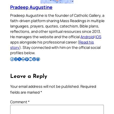
Pradeep Augustine
Pradeep Augustine is the founder of Catholic Gallery, a
faith-driven platform sharing Mass Readings in multiple
languages, prayers, quotes, catechism, Bible plans,
reflections, and other spiritual resources since 2013.
He manages the website and the official
Android
/
iOS
apps alongside his professional career (
Read his
story
). Stay connected with him on the official social
profiles below.
Follow Pradeep on Facebook
Follow Pradeep on Instagram
Follow Pradeep on X
Follow Pradeep on LinkedIn
Follow Pradeep on Pinterest
Subscribe to Pradeep’s Youtube Channel
Follow Pradeep on WordPress
Follow Pradeep on GitHub
Leave a Reply
Your email address will not be published.
Required
fields are marked
*
Comment
*