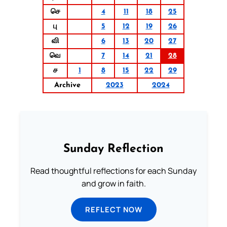
செ
4
11
18
25
பு
5
12
19
26
வி
6
13
20
27
வெ
7
14
21
28
ச
1
8
15
22
29
Archive
2023
2024
Sunday Reflection
Read thoughtful reflections for each Sunday
and grow in faith.
REFLECT NOW