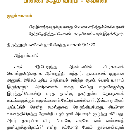
பாஸ்கா 3ஆம் வாரம் – வெள்ளி
முதல் வாசகம்
பிற இனத்தவருக்கு எனது பெயரை எடுத்துச்செல்ல நான்
தேர்ந்தெடுத்துக்கொண்ட கருவியாய் சவுல் இருக்கிறார்.
திருத்தூதர் பணிகள் நூலிலிருந்து வாசகம் 9: 1-20
அந்நாள்களில்
சவுல் சீறியெழுந்து ஆண்டவரின் சீடர்களைக்
கொன்றுவிடுவதாக அச்சுறுத்தி வந்தார். தலைமைக் குருவை
அணுகி, இந்தப் புதிய நெறியைச் சார்ந்த ஆண், பெண் யாராய்
இருந்தாலும் அவர்களைக் கைது செய்து எருசலேமுக்கு
இழுத்துக்கொண்டு வரத் தமஸ்கு நகரிலுள்ள தொழுகைக்
கூடங்களுக்குக் கடிதங்களைக் கேட்டு வாங்கினார். இவ்வாறு அவர்
புறப்பட்டுச் சென்று தமஸ்குவை நெருங்கியபோது, திடீரென
வானத்திலிருந்து தோன்றிய ஓர் ஒளி அவரைச் சூழ்ந்து வீசியது.
அவர் தரையில் விழ, “சவுலே, சவுலே, ஏன் என்னைத்
துன்புறுத்துகிறாய்?” என்று தம்மோடு பேசும் குரலொன்றைக்