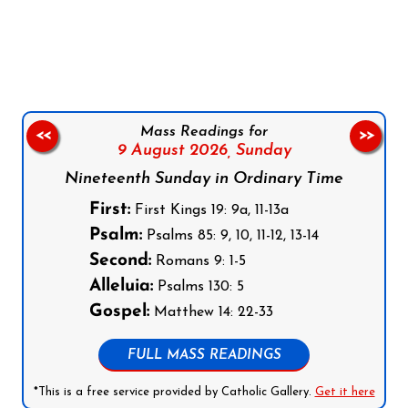
Follow us on Facebook
Follow us on Instagram
Follow us on X
Subscribe to our YouTube Channel
Follow us on WhatsApp
Mass Readings for
<<
>>
9 August 2026,
Sunday
Nineteenth Sunday in Ordinary Time
First:
First Kings 19: 9a, 11-13a
Psalm:
Psalms 85: 9, 10, 11-12, 13-14
Second:
Romans 9: 1-5
Alleluia:
Psalms 130: 5
Gospel:
Matthew 14: 22-33
FULL MASS READINGS
*This is a free service provided by Catholic Gallery.
Get it here