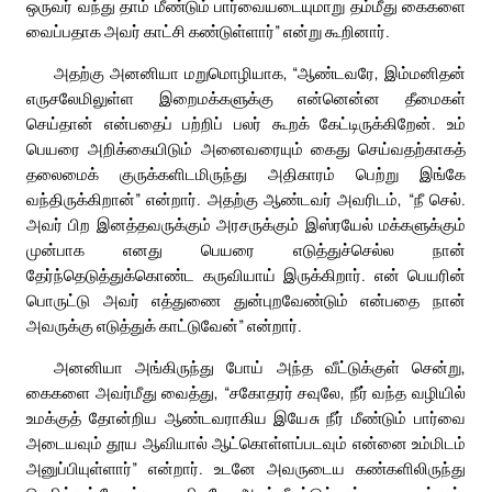
ஒருவர் வந்து தாம் மீண்டும் பார்வையடையுமாறு தம்மீது கைகளை
வைப்பதாக அவர் காட்சி கண்டுள்ளார்” என்று கூறினார்.
அதற்கு அனனியா மறுமொழியாக, “ஆண்டவரே, இம்மனிதன்
எருசலேமிலுள்ள இறைமக்களுக்கு என்னென்ன தீமைகள்
செய்தான் என்பதைப் பற்றிப் பலர் கூறக் கேட்டிருக்கிறேன். உம்
பெயரை அறிக்கையிடும் அனைவரையும் கைது செய்வதற்காகத்
தலைமைக் குருக்களிடமிருந்து அதிகாரம் பெற்று இங்கே
வந்திருக்கிறான்” என்றார். அதற்கு ஆண்டவர் அவரிடம், “நீ செல்.
அவர் பிற இனத்தவருக்கும் அரசருக்கும் இஸ்ரயேல் மக்களுக்கும்
முன்பாக எனது பெயரை எடுத்துச்செல்ல நான்
தேர்ந்தெடுத்துக்கொண்ட கருவியாய் இருக்கிறார். என் பெயரின்
பொருட்டு அவர் எத்துணை துன்புறவேண்டும் என்பதை நான்
அவருக்கு எடுத்துக் காட்டுவேன்” என்றார்.
அனனியா அங்கிருந்து போய் அந்த வீட்டுக்குள் சென்று,
கைகளை அவர்மீது வைத்து, “சகோதரர் சவுலே, நீர் வந்த வழியில்
உமக்குத் தோன்றிய ஆண்டவராகிய இயேசு நீர் மீண்டும் பார்வை
அடையவும் தூய ஆவியால் ஆட்கொள்ளப்படவும் என்னை உம்மிடம்
அனுப்பியுள்ளார்” என்றார். உடனே அவருடைய கண்களிலிருந்து