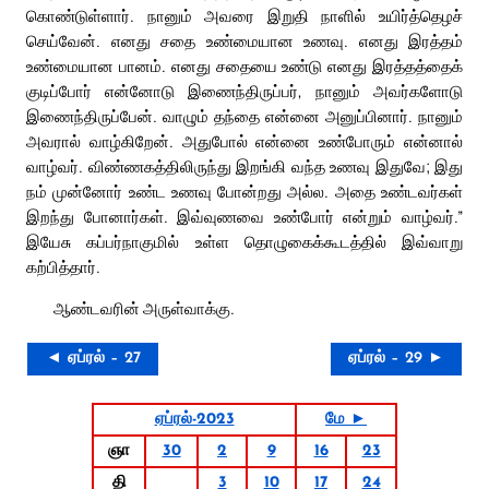
கொண்டுள்ளார். நானும் அவரை இறுதி நாளில் உயிர்த்தெழச்
செய்வேன். எனது சதை உண்மையான உணவு. எனது இரத்தம்
உண்மையான பானம். எனது சதையை உண்டு எனது இரத்தத்தைக்
குடிப்போர் என்னோடு இணைந்திருப்பர், நானும் அவர்களோடு
இணைந்திருப்பேன். வாழும் தந்தை என்னை அனுப்பினார். நானும்
அவரால் வாழ்கிறேன். அதுபோல் என்னை உண்போரும் என்னால்
வாழ்வர். விண்ணகத்திலிருந்து இறங்கி வந்த உணவு இதுவே; இது
நம் முன்னோர் உண்ட உணவு போன்றது அல்ல. அதை உண்டவர்கள்
இறந்து போனார்கள். இவ்வுணவை உண்போர் என்றும் வாழ்வர்.”
இயேசு கப்பர்நாகுமில் உள்ள தொழுகைக்கூடத்தில் இவ்வாறு
கற்பித்தார்.
ஆண்டவரின் அருள்வாக்கு.
◄ ஏப்ரல் – 27
ஏப்ரல் – 29 ►
ஏப்ரல்-2023
மே ►
ஞா
30
2
9
16
23
தி
3
10
17
24