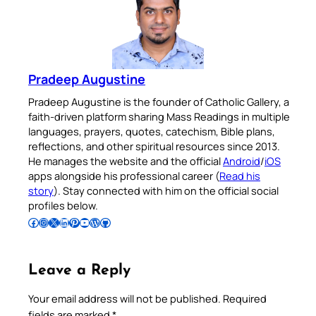
Pradeep Augustine
Pradeep Augustine is the founder of Catholic Gallery, a
faith-driven platform sharing Mass Readings in multiple
languages, prayers, quotes, catechism, Bible plans,
reflections, and other spiritual resources since 2013.
He manages the website and the official
Android
/
iOS
apps alongside his professional career (
Read his
story
). Stay connected with him on the official social
profiles below.
Follow Pradeep on Facebook
Follow Pradeep on Instagram
Follow Pradeep on X
Follow Pradeep on LinkedIn
Follow Pradeep on Pinterest
Subscribe to Pradeep’s Youtube Channel
Follow Pradeep on WordPress
Follow Pradeep on GitHub
Leave a Reply
Your email address will not be published.
Required
fields are marked
*