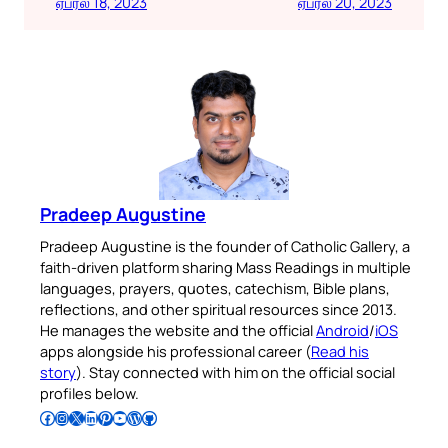
ஏப்ரல் 18, 2023
ஏப்ரல் 20, 2023
Pradeep Augustine
Pradeep Augustine is the founder of Catholic Gallery, a
faith-driven platform sharing Mass Readings in multiple
languages, prayers, quotes, catechism, Bible plans,
reflections, and other spiritual resources since 2013.
He manages the website and the official
Android
/
iOS
apps alongside his professional career (
Read his
story
). Stay connected with him on the official social
profiles below.
Follow Pradeep on Facebook
Follow Pradeep on Instagram
Follow Pradeep on X
Follow Pradeep on LinkedIn
Follow Pradeep on Pinterest
Subscribe to Pradeep’s Youtube Channel
Follow Pradeep on WordPress
Follow Pradeep on GitHub