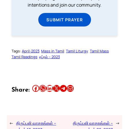
intentions and join our community.
SUBMIT PRAYER
Tags:
April-2023
Mass in Tamil
Tamil Liturgy
Tamil Mass
Tamil Readings
ஏப்ரல் – 2023
Share this article on Facebook
Share this article on WhatsApp
Share this article on LinkedIn
Share this article on X
Share this article on Telegram
Email this Article
Share:
←
திருப்பலி வாசகங்கள் –
திருப்பலி வாசகங்கள் –
→