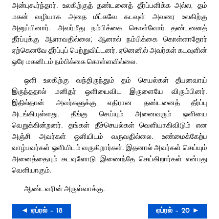
அன்புகூர்ந்தார். உலகிற்குத் தண்டனைத் தீர்ப்பளிக்க அல்ல, தம்
மகன் வழியாக அதை மீட்கவே கடவுள் அவரை உலகிற்கு
அனுப்பினார். அவர்மீது நம்பிக்கை கொள்வோர் தண்டனைத்
தீர்ப்புக்கு ஆளாவதில்லை; ஆனால் நம்பிக்கை கொள்ளாதோர்
ஏற்கெனவே தீர்ப்புப் பெற்றுவிட்டனர். ஏனெனில் அவர்கள் கடவுளின்
ஒரே மகனிடம் நம்பிக்கை கொள்ளவில்லை.
ஒளி உலகிற்கு வந்திருந்தும் தம் செயல்கள் தீயனவாய்
இருந்ததால் மனிதர் ஒளியைவிட இருளையே விரும்பினர்.
இதில்தான் அவர்களுக்கு எதிரான தண்டனைத் தீர்ப்பு
அடங்கியுள்ளது. தீங்கு செய்யும் அனைவரும் ஒளியை
வெறுக்கின்றனர். தங்கள் தீச்செயல்கள் வெளியாகிவிடும் என
அஞ்சி அவர்கள் ஒளியிடம் வருவதில்லை. உண்மைக்கேற்ப
வாழ்பவர்கள் ஒளியிடம் வருகிறார்கள். இதனால் அவர்கள் செய்யும்
அனைத்தையும் கடவுளோடு இணைந்தே செய்கிறார்கள் என்பது
வெளியாகும்.
ஆண்டவரின் அருள்வாக்கு.
◄ ஏப்ரல் – 18
ஏப்ரல் – 20 ►