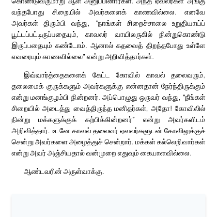
கொண்டுவருமாறு ஆள் அனுப்பினார்கள். அந்த ஏவலர்கள் அங்கு
வந்தபோது சிறையில் அவர்களைக் காணவில்லை. எனவே
அவர்கள் திரும்பி வந்து, “நாங்கள் சிறைச்சாலை உறுதியாய்ப்
பூட்டப்பட்டிருப்பதையும், காவலர் வாயிலருகில் நின்றுகொண்டு
இருப்பதையும் கண்டோம். ஆனால் கதவைத் திறந்தபோது உள்ளே
எவரையும் காணவில்லை” என்று அறிவித்தார்கள்.
இவ்வார்த்தைகளைக் கேட்ட கோவில் காவல் தலைவரும்,
தலைமைக் குருக்களும் அவர்களுக்கு என்னதான் நேர்ந்திருக்கும்
என்று மனங்குழம்பி நின்றனர். அப்பொழுது ஒருவர் வந்து, “நீங்கள்
சிறையில் அடைத்து வைத்திருந்த மனிதர்கள், அதோ! கோவிலில்
நின்று மக்களுக்குக் கற்பிக்கின்றனர்” என்று அவர்களிடம்
அறிவித்தார். உடனே காவல் தலைவர் ஏவலர்களுடன் கோவிலுக்குச்
சென்று அவர்களை அழைத்துச் சென்றார். மக்கள் கல்லெறிவார்கள்
என்று அவர் அஞ்சியதால் வன்முறை எதுவும் கையாளவில்லை.
ஆண்டவரின் அருள்வாக்கு.