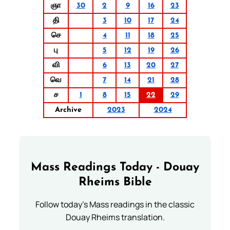
ஞா
30
2
9
16
23
தி
3
10
17
24
செ
4
11
18
25
பு
5
12
19
26
வி
6
13
20
27
வெ
7
14
21
28
ச
1
8
15
22
29
Archive
2023
2024
Mass Readings Today - Douay
Rheims Bible
Follow today's Mass readings in the classic
Douay Rheims translation.