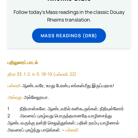
Follow today's Mass readings in the classic Douay
Rheims translation.
MASS READINGS (DRB)
பதிலுரைப் பாடல்
திபா 33: 1-2. 4-5. 18-19 (பல்லவி: 22)
பல்லவி:
ஆண்டவரே, உமது பேரன்பு எங்கள்மீது இருப்பதாக!
அல்லது:
அல்லேலூயா.
1
நீதிமான்களே, ஆண்டவரில் களிகூருங்கள்; நீதியுள்ளோர்
2
அவரைப் புகழ்வது பொருத்தமானதே.
யாழிசைத்து
ஆண்டவருக்கு நன்றி செலுத்துங்கள்; பதின் நரம்பு யாழினால்
அவரைப் புகழ்ந்து பாடுங்கள். –
பல்லவி