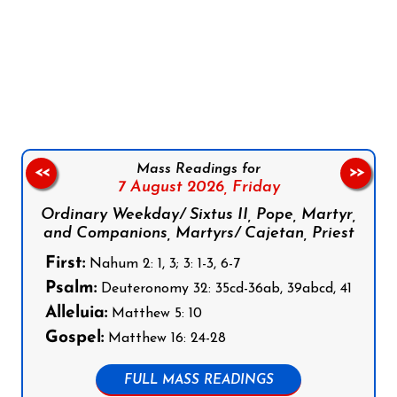
Follow us on Facebook
Follow us on Instagram
Follow us on X
Subscribe to our YouTube Channel
Follow us on WhatsApp
Mass Readings for
<<
>>
7 August 2026,
Friday
Ordinary Weekday/ Sixtus II, Pope, Martyr,
and Companions, Martyrs/ Cajetan, Priest
First:
Nahum 2: 1, 3; 3: 1-3, 6-7
Psalm:
Deuteronomy 32: 35cd-36ab, 39abcd, 41
Alleluia:
Matthew 5: 10
Gospel:
Matthew 16: 24-28
FULL MASS READINGS