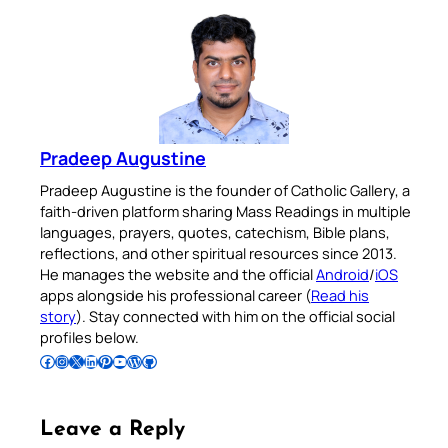
Pradeep Augustine
Pradeep Augustine is the founder of Catholic Gallery, a
faith-driven platform sharing Mass Readings in multiple
languages, prayers, quotes, catechism, Bible plans,
reflections, and other spiritual resources since 2013.
He manages the website and the official
Android
/
iOS
apps alongside his professional career (
Read his
story
). Stay connected with him on the official social
profiles below.
Follow Pradeep on Facebook
Follow Pradeep on Instagram
Follow Pradeep on X
Follow Pradeep on LinkedIn
Follow Pradeep on Pinterest
Subscribe to Pradeep’s Youtube Channel
Follow Pradeep on WordPress
Follow Pradeep on GitHub
Leave a Reply