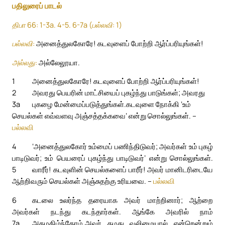
பதிலுரைப் பாடல்
திபா 66: 1-3a. 4-5. 6-7a (பல்லவி: 1)
பல்லவி:
அனைத்துலகோரே! கடவுளைப் போற்றி ஆர்ப்பரியுங்கள்!
அல்லது:
அல்லேலூயா.
1
அனைத்துலகோரே! கடவுளைப் போற்றி ஆர்ப்பரியுங்கள்!
2
அவரது பெயரின் மாட்சியைப் புகழ்ந்து பாடுங்கள்; அவரது
3a
புகழை மேன்மைப்படுத்துங்கள்.
கடவுளை நோக்கி ‘உம்
செயல்கள் எவ்வளவு அஞ்சத்தக்கவை’ என்று சொல்லுங்கள். –
பல்லவி
4
‘அனைத்துலகோர் உம்மைப் பணிந்திடுவர்; அவர்கள் உம் புகழ்
பாடிடுவர்; உம் பெயரைப் புகழ்ந்து பாடிடுவர்’ என்று சொல்லுங்கள்.
5
வாரீர்! கடவுளின் செயல்களைப் பாரீர்! அவர் மானிடரிடையே
ஆற்றிவரும் செயல்கள் அஞ்சுதற்கு உரியவை. –
பல்லவி
6
கடலை உலர்ந்த தரையாக அவர் மாற்றினார்; ஆற்றை
அவர்கள் நடந்து கடந்தார்கள். ஆங்கே அவரில் நாம்
7a
அகமகிழ்ந்தோம்.
அவர் தமது வலிமையால் என்றென்றும்