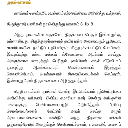
முதல் வாசகம்
தாங்கள் சென்ற இடமெல்லாம் நற்செய்தியை அறிவித்து வந்தனர்.
திருத்தூதர் பணிகள் நூலிலிருந்து வாசகம் 8: 1b-8
அந்த நாள்களில் எருசலேம் திருச்சபை பெரும் இன்னலுக்கு
உள்ளாகியது. திருத்தூதர்களைத் தவிர மற்ற அனைவரும் யூதேயா,
சமாரியாவின் நாட்டுப் புறமெங்கும் சிதறடிக்கப்பட்டுப் போயினர்.
இறைப்பற்று உள்ள மக்கள் ஸ்தேவானை அடக்கம் செய்து,
அவருக்காக மாரடித்துப் பெரிதும் புலம்பினர். சவுல் வீடுவீடாய்
நுழைந்து ஆண்களையும் பெண்களையும் இழுத்துக்
கொண்டுபோய், அவர்களைச் சிறையிலடைக்கச் செய்தார்.
இவ்வாறு அவர் திருச்சபையை அழித்துவந்தார்.
சிதறிய மக்கள் தாங்கள் சென்ற இடமெல்லாம் நற்செய்தியை
அறிவித்து வந்தனர். பிலிப்பு சமாரியா நகர் சென்று அங்குள்ள
மக்களுக்கு மெசியாவைப்பற்றி அறிவித்தார். பிலிப்பு
சொன்னவற்றைக் கேட்டும் அவர் செய்த அரும்
அடையாளங்களைக் கண்டும் வந்த திரளான மக்கள்
ஒருமனத்தோடு அவருக்குச் செவிசாய்த்தனர். ஏனெனில் பலரைப்