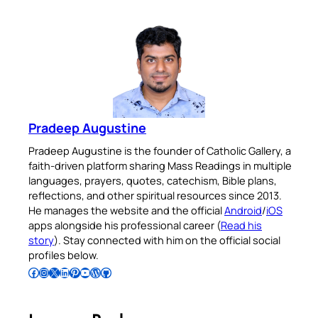
Pradeep Augustine
Pradeep Augustine is the founder of Catholic Gallery, a
faith-driven platform sharing Mass Readings in multiple
languages, prayers, quotes, catechism, Bible plans,
reflections, and other spiritual resources since 2013.
He manages the website and the official
Android
/
iOS
apps alongside his professional career (
Read his
story
). Stay connected with him on the official social
profiles below.
Follow Pradeep on Facebook
Follow Pradeep on Instagram
Follow Pradeep on X
Follow Pradeep on LinkedIn
Follow Pradeep on Pinterest
Subscribe to Pradeep’s Youtube Channel
Follow Pradeep on WordPress
Follow Pradeep on GitHub