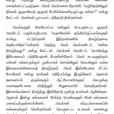
மறைக்கப்பட்டிருந்தன. அவர் அவர்களை நோக்கி, “வழிநெடுகிலும்
நீங்கள் ஒருவரோடு ஒருவர் பேசிக்கொண்டிருப்பது என்ன?” என்று
கேட்டார். அவர்கள் முக வாட்டத்தோடு நின்றார்கள்.
அவர்களுள் கிளயோப்பா என்னும் பெயருடைய ஒருவர்
அவரிடம் மறுமொழியாக, “எருசலேமில் தங்கியிருப்பவர்களுள்
உமக்கு மட்டும்தான் இந்நாள்களில் நிகழ்ந்தவை
தெரியாதோ!”என்றார். அதற்கு அவர் அவர்களிடம், “என்ன
நிகழ்ந்தது?” என்று கேட்டார். அவர்கள் அவரிடம், “நாசரேத்து
இயேசுவைப் பற்றியேதான் பேசுகின்றோம். அவர் கடவுளுக்கும்
மக்கள் எல்லாருக்கும் முன்பாகச் சொல்லிலும் செயலிலும் வல்ல
இறைவாக்கினராகத் திகழ்ந்தார். அவர் இஸ்ரயேலை மீட்கப்
போகிறார் என்று நாங்கள் எதிர்பார்த்து இருந்தோம். ஆனால்
தலைமைக் குருக்களும் ஆட்சியாளர்களும் அவருக்கு
மரணதண்டனை விதித்துச் சிலுவையில் அறைந்தார்கள்.
இவையெல்லாம் நிகழ்ந்து இன்றோடு மூன்று நாள்கள் ஆகின்றன.
ஆனால் இன்று எங்களைச் சேர்ந்த பெண்களுள் சிலர் எங்களை
மலைப்புக்குள்ளாக்கினர்; அவர்கள் விடியற்காலையில்
கல்லறைக்குச் சென்றார்கள்; அவருடைய உடலைக் காணாது