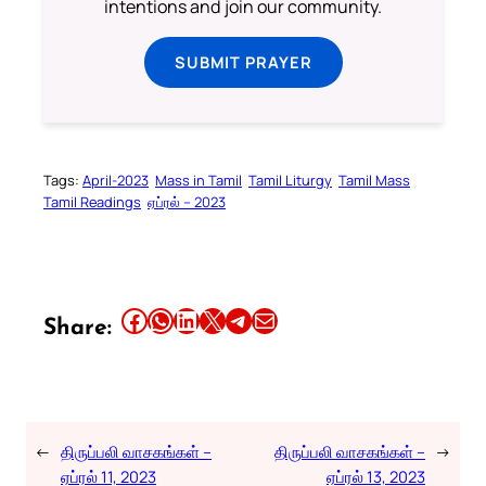
intentions and join our community.
SUBMIT PRAYER
Tags:
April-2023
Mass in Tamil
Tamil Liturgy
Tamil Mass
Tamil Readings
ஏப்ரல் – 2023
Share this article on Facebook
Share this article on WhatsApp
Share this article on LinkedIn
Share this article on X
Share this article on Telegram
Email this Article
Share:
←
திருப்பலி வாசகங்கள் –
திருப்பலி வாசகங்கள் –
→
ஏப்ரல் 11, 2023
ஏப்ரல் 13, 2023