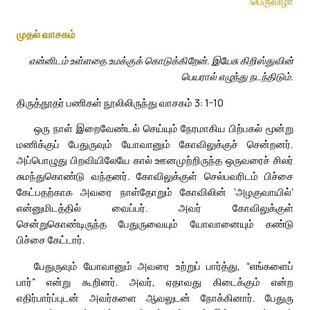
பெருவிழா
முதல் வாசகம்
என்னிடம் உள்ளதை உமக்குக் கொடுக்கிறேன். இயேசு கிறிஸ்துவின்
பெயரால் எழுந்து நடந்திடும்.
திருத்தூதர் பணிகள் நூலிலிருந்து வாசகம் 3: 1-10
ஒரு நாள் இறைவேண்டல் செய்யும் நேரமாகிய பிற்பகல் மூன்று
மணிக்குப் பேதுருவும் யோவானும் கோவிலுக்குச் சென்றனர்.
அப்பொழுது பிறவியிலேயே கால் ஊனமுற்றிருந்த ஒருவரைச் சிலர்
சுமந்துகொண்டு வந்தனர். கோவிலுக்குள் செல்பவரிடம் பிச்சை
கேட்பதற்காக அவரை நாள்தோறும் கோவிலின் ‘அழகுவாயில்’
என்னுமிடத்தில் வைப்பர். அவர் கோவிலுக்குள்
சென்றுகொண்டிருந்த பேதுருவையும் யோவானையும் கண்டு
பிச்சை கேட்டார்.
பேதுருவும் யோவானும் அவரை உற்றுப் பார்த்து, “எங்களைப்
பார்” என்று கூறினர். அவர், ஏதாவது கிடைக்கும் என்ற
எதிர்பார்ப்புடன் அவர்களை ஆவலுடன் நோக்கினார். பேதுரு