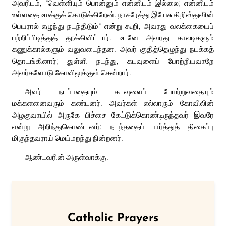
அவரிடம், “வெள்ளியும் பொன்னும் என்னிடம் இல்லை; என்னிடம்
உள்ளதை உமக்குக் கொடுக்கிறேன். நாசரேத்து இயேசு கிறிஸ்துவின்
பெயரால் எழுந்து நடந்திடும்” என்று கூறி, அவரது வலக்கையைப்
பற்றிப்பிடித்துத் தூக்கிவிட்டார். உடனே அவரது காலடிகளும்
கணுக்கால்களும் வலுவடைந்தன. அவர் குதித்தெழுந்து நடக்கத்
தொடங்கினார்; துள்ளி நடந்து, கடவுளைப் போற்றியவாறே
அவர்களோடு கோவிலுக்குள் சென்றார்.
அவர் நடப்பதையும் கடவுளைப் போற்றுவதையும்
மக்களனைவரும் கண்டனர். அவர்கள் எல்லாரும் கோவிலின்
அழகுவாயில் அருகே பிச்சை கேட்டுக்கொண்டிருந்தவர் இவரே
என்று அறிந்துகொண்டனர்; நடந்ததைப் பார்த்துத் திகைப்பு
மிகுந்தவராய் மெய்மறந்து நின்றனர்.
ஆண்டவரின் அருள்வாக்கு.
Catholic Prayers