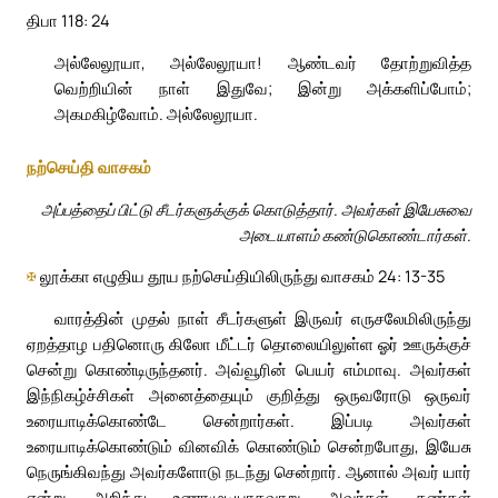
திபா 118: 24
அல்லேலூயா, அல்லேலூயா! ஆண்டவர் தோற்றுவித்த
வெற்றியின் நாள் இதுவே; இன்று அக்களிப்போம்;
அகமகிழ்வோம். அல்லேலூயா.
நற்செய்தி வாசகம்
அப்பத்தைப் பிட்டு சீடர்களுக்குக் கொடுத்தார். அவர்கள் இயேசுவை
அடையாளம் கண்டுகொண்டார்கள்.
✠
லூக்கா எழுதிய தூய நற்செய்தியிலிருந்து வாசகம் 24: 13-35
வாரத்தின் முதல் நாள் சீடர்களுள் இருவர் எருசலேமிலிருந்து
ஏறத்தாழ பதினொரு கிலோ மீட்டர் தொலையிலுள்ள ஓர் ஊருக்குச்
சென்று கொண்டிருந்தனர். அவ்வூரின் பெயர் எம்மாவு. அவர்கள்
இந்நிகழ்ச்சிகள் அனைத்தையும் குறித்து ஒருவரோடு ஒருவர்
உரையாடிக்கொண்டே சென்றார்கள். இப்படி அவர்கள்
உரையாடிக்கொண்டும் வினவிக் கொண்டும் சென்றபோது, இயேசு
நெருங்கிவந்து அவர்களோடு நடந்து சென்றார். ஆனால் அவர் யார்
என்று அறிந்து உணரமுடியாதவாறு அவர்கள் கண்கள்