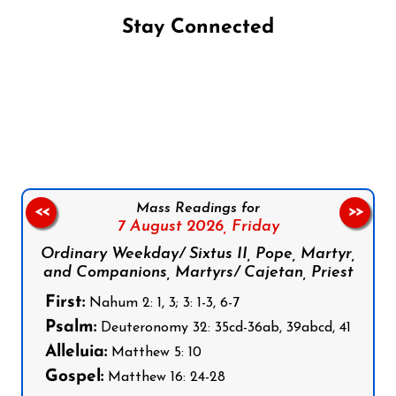
Stay Connected
Follow us on Facebook
Follow us on Instagram
Follow us on X
Subscribe to our YouTube Channel
Follow us on WhatsApp
Mass Readings for
<<
>>
7 August 2026,
Friday
Ordinary Weekday/ Sixtus II, Pope, Martyr,
and Companions, Martyrs/ Cajetan, Priest
First:
Nahum 2: 1, 3; 3: 1-3, 6-7
Psalm:
Deuteronomy 32: 35cd-36ab, 39abcd, 41
Alleluia:
Matthew 5: 10
Gospel:
Matthew 16: 24-28