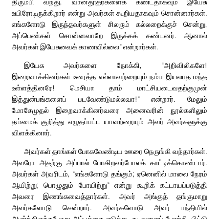
திரும்பி வந்து, வானதூதர்களைக் கண்டதாகவும் இயேசு
உயிரோடிருக்கிறார் என்று அவர்கள் கூறியதாகவும் சொன்னார்கள்.
எங்களோடு இருந்தவர்களுள் சிலரும் கல்லறைக்குச் சென்று,
அப்பெண்கள் சொன்னவாறே இருக்கக் கண்டனர். ஆனால்
அவர்கள் இயேசுவைக் காணவில்லை” என்றார்கள்.
இயேசு அவர்களை நோக்கி, “அறிவிலிகளே!
இறைவாக்கினர்கள் உரைத்த எல்லாவற்றையும் நம்ப இயலாத மந்த
உள்ளத்தினரே! மெசியா தாம் மாட்சியடைவதற்குமுன்
இத்துன்பங்களைப் படவேண்டுமல்லவா!” என்றார். மேலும்
மோசேமுதல் இறைவாக்கினர்வரை அனைவரின் நூல்களிலும்
தம்மைக் குறித்து எழுதப்பட்ட யாவற்றையும் அவர் அவர்களுக்கு
விளக்கினார்.
அவர்கள் தாங்கள் போகவேண்டிய ஊரை நெருங்கி வந்தார்கள்.
அவரோ அதற்கு அப்பால் போகிறவர்போலக் காட்டிக்கொண்டார்.
அவர்கள் அவரிடம், “எங்களோடு தங்கும்; ஏனெனில் மாலை நேரம்
ஆயிற்று; பொழுதும் போயிற்று” என்று கூறிக் கட்டாயப்படுத்தி
அவரை இணங்கவைத்தார்கள். அவர் அங்குத் தங்குமாறு
அவர்களோடு சென்றார். அவர்களோடு அவர் பந்தியில்
அமர்ந்திருந்தபோது அப்பத்தை எடுத்து, கடவுளைப் போற்றி, பிட்டு