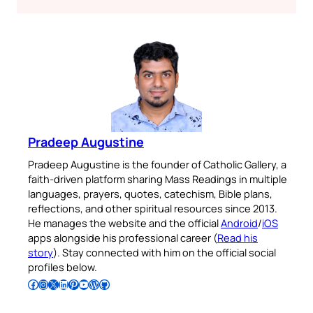
Pradeep Augustine
Pradeep Augustine is the founder of Catholic Gallery, a
faith-driven platform sharing Mass Readings in multiple
languages, prayers, quotes, catechism, Bible plans,
reflections, and other spiritual resources since 2013.
He manages the website and the official
Android
/
iOS
apps alongside his professional career (
Read his
story
). Stay connected with him on the official social
profiles below.
Follow Pradeep on Facebook
Follow Pradeep on Instagram
Follow Pradeep on X
Follow Pradeep on LinkedIn
Follow Pradeep on Pinterest
Subscribe to Pradeep’s Youtube Channel
Follow Pradeep on WordPress
Follow Pradeep on GitHub