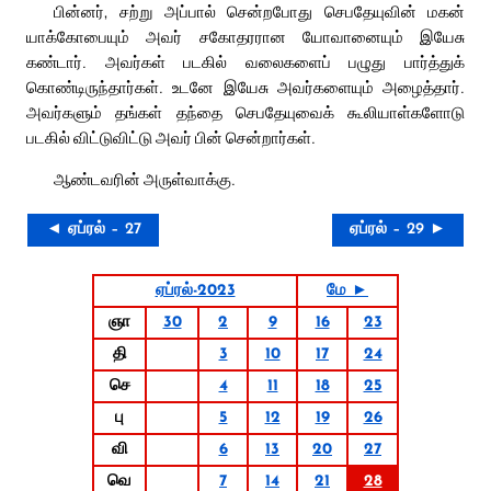
பின்னர், சற்று அப்பால் சென்றபோது செபதேயுவின் மகன்
யாக்கோபையும் அவர் சகோதரரான யோவானையும் இயேசு
கண்டார். அவர்கள் படகில் வலைகளைப் பழுது பார்த்துக்
கொண்டிருந்தார்கள். உடனே இயேசு அவர்களையும் அழைத்தார்.
அவர்களும் தங்கள் தந்தை செபதேயுவைக் கூலியாள்களோடு
படகில் விட்டுவிட்டு அவர் பின் சென்றார்கள்.
ஆண்டவரின் அருள்வாக்கு.
◄ ஏப்ரல் – 27
ஏப்ரல் – 29 ►
ஏப்ரல்-2023
மே ►
ஞா
30
2
9
16
23
தி
3
10
17
24
செ
4
11
18
25
பு
5
12
19
26
வி
6
13
20
27
வெ
7
14
21
28