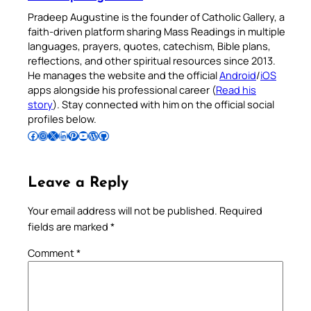
Pradeep Augustine is the founder of Catholic Gallery, a
faith-driven platform sharing Mass Readings in multiple
languages, prayers, quotes, catechism, Bible plans,
reflections, and other spiritual resources since 2013.
He manages the website and the official
Android
/
iOS
apps alongside his professional career (
Read his
story
). Stay connected with him on the official social
profiles below.
Follow Pradeep on Facebook
Follow Pradeep on Instagram
Follow Pradeep on X
Follow Pradeep on LinkedIn
Follow Pradeep on Pinterest
Subscribe to Pradeep’s Youtube Channel
Follow Pradeep on WordPress
Follow Pradeep on GitHub
Leave a Reply
Your email address will not be published.
Required
fields are marked
*
Comment
*