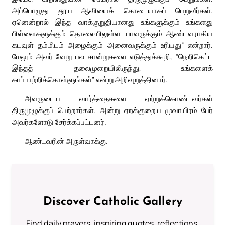
அப்பொழுது தூய ஆவியைக் கொடையாகப் பெறுவீர்கள்.
ஏனென்றால் இந்த வாக்குறுதியானது உங்களுக்கும் உங்களது
பிள்ளைகளுக்கும் தொலையிலுள்ள யாவருக்கும் ஆண்டவராகிய
கடவுள் தம்மிடம் அழைக்கும் அனைவருக்கும் உரியது” என்றார்.
மேலும் அவர் வேறு பல சான்றுகளை எடுத்துக்கூறி, “நெறிகெட்ட
இந்தத் தலைமுறையிலிருந்து, உங்களைக்
காப்பாற்றிக்கொள்ளுங்கள்” என்று அறிவுறுத்தினார்.
அவருடைய வார்த்தைகளை ஏற்றுக்கொண்டவர்கள்
திருமுழுக்குப் பெற்றார்கள். அன்று ஏறக்குறைய மூவாயிரம் பேர்
அவர்களோடு சேர்க்கப்பட்டனர்.
ஆண்டவரின் அருள்வாக்கு.
Discover Catholic Gallery
Find daily prayers, inspiring quotes, reflections,