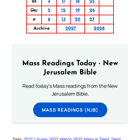
வி
4
11
18
25
வெ
5
12
19
26
ச
6
13
20
27
Archive
2027
2028
Mass Readings Today - New
Jerusalem Bible
Read today's Mass readings from the New
Jerusalem Bible.
MASS READINGS (NJB)
Tags:
2027
Liturgy-2027
March-2027
Mass in Tamil
Tamil