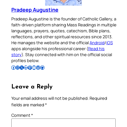
Pradeep Augustine
Pradeep Augustine is the founder of Catholic Gallery, a
faith-driven platform sharing Mass Readings in multiple
languages, prayers, quotes, catechism, Bible plans,
reflections, and other spiritual resources since 2013.
He manages the website and the official
Android
/
iOS
apps alongside his professional career (
Read his
story
). Stay connected with him on the official social
profiles below.
Follow Pradeep on Facebook
Follow Pradeep on Instagram
Follow Pradeep on X
Follow Pradeep on LinkedIn
Follow Pradeep on Pinterest
Subscribe to Pradeep’s Youtube Channel
Follow Pradeep on WordPress
Follow Pradeep on GitHub
Leave a Reply
Your email address will not be published.
Required
fields are marked
*
Comment
*