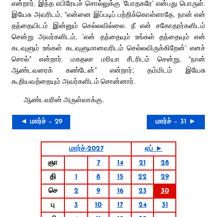
என்றார். இந்த எபிரேயச் சொல்லுக்கு ‘போதகரே’ என்பது பொருள்.
இயேசு அவரிடம், “என்னை இப்படிப் பற்றிக்கொள்ளாதே. நான் என்
தந்தையிடம் இன்னும் செல்லவில்லை. நீ என் சகோதரர்களிடம்
சென்று அவர்களிடம், ‘என் தந்தையும் உங்கள் தந்தையும் என்
கடவுளும் உங்கள் கடவுளுமானவரிடம் செல்லவிருக்கிறேன்’ எனச்
சொல்” என்றார். மகதலா மரியா சீடரிடம் சென்று, “நான்
ஆண்டவரைக் கண்டேன்” என்றார்; தம்மிடம் இயேசு
கூறியவற்றையும் அவர்களிடம் சொன்னார்.
ஆண்டவரின் அருள்வாக்கு.
◄ மார்ச் – 29
மார்ச் – 31 ►
மார்ச்-2027
ஏப் ►
ஞா
7
14
21
28
தி
1
8
15
22
29
செ
2
9
16
23
30
பு
3
10
17
24
31