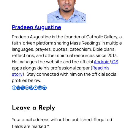
Pradeep Augustine
Pradeep Augustine is the founder of Catholic Gallery, a
faith-driven platform sharing Mass Readings in multiple
languages, prayers, quotes, catechism, Bible plans,
reflections, and other spiritual resources since 2013.
He manages the website and the official
Android
/
iOS
apps alongside his professional career (
Read his
story
). Stay connected with him on the official social
profiles below.
Follow Pradeep on Facebook
Follow Pradeep on Instagram
Follow Pradeep on X
Follow Pradeep on LinkedIn
Follow Pradeep on Pinterest
Subscribe to Pradeep’s Youtube Channel
Follow Pradeep on WordPress
Follow Pradeep on GitHub
Leave a Reply
Your email address will not be published.
Required
fields are marked
*