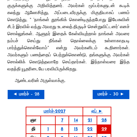
குருக்களுக்கு அறிவித்தனர். அவர்கள் மூப்பர்களுடன் கூடிக்
கலந்து ஆலோசித்து, அப்படைவீரருக்கு மிகுதியாகப் பணம்
கொடுத்து, “ ‘நாங்கள் தூங்கிக் கொண்டிருந்தபோது இயேசுவின்
சீடர் இரவில் வந்து அவரது உடலைத் திருடிச் சென்றுவிட்டனர்’ எனச்
சொல்லுங்கள். ஆளுநர் இதைக் கேள்வியுற்றால் நாங்கள் அவரை
நம்பச் செய்து நீங்கள் தொல்லைக்கு உள்ளாகாதபடி
பார்த்துக்கொள்வோம்” என்று அவர்களிடம் கூறினார்கள்.
அவர்களும் பணத்தைப் பெற்றுக்கொண்டு, தங்களுக்கு அவர்கள்
சொல்லிக் கொடுத்தவாறே செய்தார்கள். இந்நாள்வரை இந்த
வதந்தி யூதரிடையே பரவியிருக்கிறது.
ஆண்டவரின் அருள்வாக்கு.
◄ மார்ச் – 28
மார்ச் – 30 ►
மார்ச்-2027
ஏப் ►
ஞா
7
14
21
28
தி
1
8
15
22
29