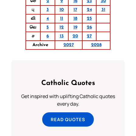
செ
2
9
16
23
30
பு
3
10
17
24
31
வி
4
11
18
25
வெ
5
12
19
26
ச
6
13
20
27
Archive
2027
2028
Catholic Quotes
Get inspired with uplifting Catholic quotes
every day.
READ QUOTES