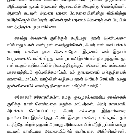
அறியாதார் மூலம் அவரைச் சிலுவையில் அறைந்து கொன்றீர்கள்.
ஆனால் கடவுள் அவரை மரண வேதனையினின்று விடுவித்து
உயிர்த்தெழச் செய்தார். ஏனென்றால் மரணம் அவரைத் தன் பிடியில்
வைத்திருக்க முடியவில்லை.
தாவீது அவரைக் குறித்துக் கூறியது: ‘நான் ஆண்டவரை
எப்போதும் என் கண்முன் வைத்துள்ளேன்; அவர் என் வலப்பக்கம்
உள்ளார். எனவே நான் அசைவுறேன். இதனால் என் இதயம்
பேருவகை கொள்கின்றது; என் நா மகிழ்ச்சியால் நிறைந்துள்ளது.
என் உடலும் எதிர்பார்ப்பில் நிலைத்திருக்கும். ஏனென்றால் என்னைப்
பாதாளத்திடம் ஒப்புவிக்கமாட்டீர். உம் தூயவனைப் படுகுழியைக்
காணவிடமாட்டீர். வாழ்வின் வழியை நான் அறியச் செய்வீர்; உமது
முன்னிலையில் எனக்கு நிறைவான மகிழ்ச்சி உண்டு.’
சகோதரர் சகோதரிகளே, நமது குலமுதல்வராகிய தாவீதைக்
குறித்து நான் சொல்வதை மறுக்க மாட்டீர்கள். அவர் காலமாகி
அடக்கம் செய்யப்பட்டார். அவர் கல்லறை இந்நாள்வரை
நம்மிடையே இருக்கிறது. அவர் இறைவாக்கினர் என்பதால், தம்
வழித்தோன்றல் ஒருவர் அவரது அரியணையில் வீற்றிருப்பார் என்று
கடவுள் உறுதியாக ஆணையிட்டுக் கூறியதை அறிந்திருந்தார்.