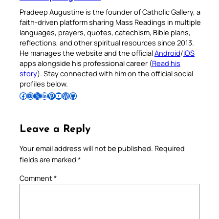
Pradeep Augustine is the founder of Catholic Gallery, a
faith-driven platform sharing Mass Readings in multiple
languages, prayers, quotes, catechism, Bible plans,
reflections, and other spiritual resources since 2013.
He manages the website and the official
Android
/
iOS
apps alongside his professional career (
Read his
story
). Stay connected with him on the official social
profiles below.
Follow Pradeep on Facebook
Follow Pradeep on Instagram
Follow Pradeep on X
Follow Pradeep on LinkedIn
Follow Pradeep on Pinterest
Subscribe to Pradeep’s Youtube Channel
Follow Pradeep on WordPress
Follow Pradeep on GitHub
Leave a Reply
Your email address will not be published.
Required
fields are marked
*
Comment
*