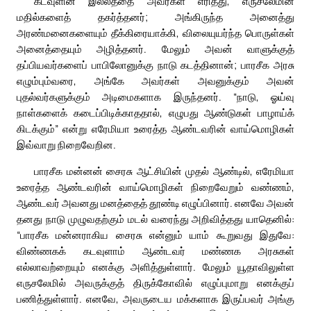
கடவுளின் இல்லத்தை அவர்கள் எரித்து, எருசலேமின்
மதில்களைத் தகர்த்தனர்; அங்கிருந்த அனைத்து
அரண்மனைகளையும் தீக்கிரையாக்கி, விலையுயர்ந்த பொருள்கள்
அனைத்தையும் அழித்தனர். மேலும் அவன் வாளுக்குத்
தப்பியவர்களைப் பாபிலோனுக்கு நாடு கடத்தினான்; பாரசீக அரசு
எழும்பும்வரை, அங்கே அவர்கள் அவனுக்கும் அவன்
புதல்வர்களுக்கும் அடிமைகளாக இருந்தனர். “நாடு, ஓய்வு
நாள்களைக் கடைப்பிடிக்காததால், எழுபது ஆண்டுகள் பாழாய்க்
கிடக்கும்” என்று எரேமியா உரைத்த ஆண்டவரின் வாய்மொழிகள்
இவ்வாறு நிறைவேறின.
பாரசீக மன்னன் சைரசு ஆட்சியின் முதல் ஆண்டில், எரேமியா
உரைத்த ஆண்டவரின் வாய்மொழிகள் நிறைவேறும் வண்ணம்,
ஆண்டவர் அவனது மனத்தைத் தூண்டி எழுப்பினார். எனவே அவன்
தனது நாடு முழுவதற்கும் மடல் வரைந்து அறிவித்தது யாதெனில்:
“பாரசீக மன்னராகிய சைரசு என்னும் யாம் கூறுவது இதுவே:
விண்ணகக் கடவுளாம் ஆண்டவர் மண்ணக அரசுகள்
எல்லாவற்றையும் எனக்கு அளித்துள்ளார். மேலும் யூதாவிலுள்ள
எருசலேமில் அவருக்குத் திருக்கோவில் எழுப்புமாறு எனக்குப்
பணித்துள்ளார். எனவே, அவருடைய மக்களாக இருப்பவர் அங்கு