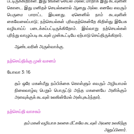
பட்டிருக்கிறீர்கள். இது உங்கள் செயல் அல்ல; மாறாக இது கடவுளின்
கொடை. இது மனிதச் செயல்களால் ஆனது அல்ல. எனவே எவரும்
பெருமை பாராட்ட இயலாது. ஏனெனில் நாம் கடவுளின்
கைவேலைப்பாடு; நற்செயல்கள் புரிவதற்கென்றே கிறிஸ்து இயேசு
வழியாய்ப் படைக்கப்பட்டிருக்கிறோம். இவ்வாறு நற்செயல்கள்
புரிந்து வாழும்படி கடவுள் முன்கூட்டியே ஏற்பாடு செய்திருக்கிறார்.
ஆண்டவரின் அருள்வாக்கு.
நற்செய்திக்கு முன் வசனம்
யோவா 3: 16
தம் ஒரே மகன்மீது நம்பிக்கை கொள்ளும் எவரும் அழியாமல்
நிலைவாழ்வு பெறும் பொருட்டு அந்த மகனையே அளிக்கும்
அளவுக்குக் கடவுள் உலகின்மேல் அன்புகூர்ந்தார்.
நற்செய்தி வாசகம்
தம் மகன் வழியாக உலகை மீட்கவே கடவுள் அவரை உலகிற்கு
அனுப்பினார்.