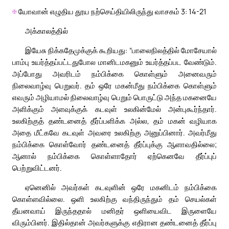
✠
யோவான் எழுதிய தூய நற்செய்தியிலிருந்து வாசகம் 3: 14-21
அக்காலத்தில்
இயேசு நிக்கதேமுக்குக் கூறியது: “பாலைநிலத்தில் மோசேயால்
பாம்பு உயர்த்தப்பட்டதுபோல மானிடமகனும் உயர்த்தப்பட வேண்டும்.
அப்போது அவரிடம் நம்பிக்கை கொள்ளும் அனைவரும்
நிலைவாழ்வு பெறுவர். தம் ஒரே மகன்மீது நம்பிக்கை கொள்ளும்
எவரும் அழியாமல் நிலைவாழ்வு பெறும் பொருட்டு அந்த மகனையே
அளிக்கும் அளவுக்குக் கடவுள் உலகின்மேல் அன்புகூர்ந்தார்.
உலகிற்குத் தண்டனைத் தீர்ப்பளிக்க அல்ல, தம் மகன் வழியாக
அதை மீட்கவே கடவுள் அவரை உலகிற்கு அனுப்பினார். அவர்மீது
நம்பிக்கை கொள்வோர் தண்டனைத் தீர்ப்புக்கு ஆளாவதில்லை;
ஆனால் நம்பிக்கை கொள்ளாதோர் ஏற்கெனவே தீர்ப்புப்
பெற்றுவிட்டனர்.
ஏனெனில் அவர்கள் கடவுளின் ஒரே மகனிடம் நம்பிக்கை
கொள்ளவில்லை. ஒளி உலகிற்கு வந்திருந்தும் தம் செயல்கள்
தீயனவாய் இருந்ததால் மனிதர் ஒளியைவிட இருளையே
விரும்பினர். இதில்தான் அவர்களுக்கு எதிரான தண்டனைத் தீர்ப்பு