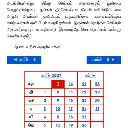
அடங்கியுள்ளது. தீங்கு செய்யும் அனைவரும் ஒளியை
வெறுக்கின்றனர். தங்கள் தீச்செயல்கள் வெளியாகிவிடும் என
அஞ்சி அவர்கள் ஒளியிடம் வருவதில்லை. உண்மைக்கேற்ப
வாழ்பவர்கள் ஒளியிடம் வருகிறார்கள். இதனால் அவர்கள் செய்யும்
அனைத்தையும் கடவுளோடு இணைந்தே செய்கிறார்கள் என்பது
வெளியாகும்.”
ஆண்டவரின் அருள்வாக்கு.
◄ மார்ச் – 6
மார்ச் – 8 ►
மார்ச்-2027
ஏப் ►
ஞா
7
14
21
28
தி
1
8
15
22
29
செ
2
9
16
23
30
பு
3
10
17
24
31
வி
4
11
18
25
வெ
5
12
19
26