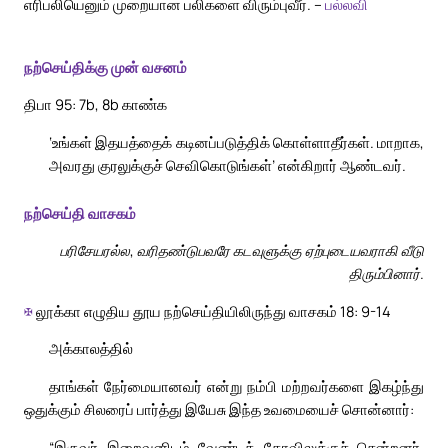
எரிபலியெனும் முறையான பலிகளை விரும்புவீர். –
பல்லவி
நற்செய்திக்கு முன் வசனம்
திபா 95: 7b, 8b காண்க
‘உங்கள் இதயத்தைக் கடினப்படுத்திக் கொள்ளாதீர்கள். மாறாக,
அவரது குரலுக்குச் செவிகொடுங்கள்’ என்கிறார் ஆண்டவர்.
நற்செய்தி வாசகம்
பரிசேயரல்ல, வரிதண்டுபவரே கடவுளுக்கு ஏற்புடையவராகி வீடு
திரும்பினார்.
✠
லூக்கா எழுதிய தூய நற்செய்தியிலிருந்து வாசகம் 18: 9-14
அக்காலத்தில்
தாங்கள் நேர்மையானவர் என்று நம்பி மற்றவர்களை இகழ்ந்து
ஒதுக்கும் சிலரைப் பார்த்து இயேசு இந்த உவமையைச் சொன்னார்:
“இருவர் இறைவனிடம் வேண்டக் கோவிலுக்குச் சென்றனர்.