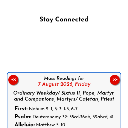
Stay Connected
Follow us on Facebook
Follow us on Instagram
Follow us on X
Subscribe to our YouTube Channel
Follow us on WhatsApp
Mass Readings for
<<
>>
7 August 2026,
Friday
Ordinary Weekday/ Sixtus II, Pope, Martyr,
and Companions, Martyrs/ Cajetan, Priest
First:
Nahum 2: 1, 3; 3: 1-3, 6-7
Psalm:
Deuteronomy 32: 35cd-36ab, 39abcd, 41
Alleluia:
Matthew 5: 10