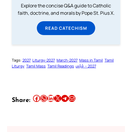
Explore the concise Q&A guide to Catholic
faith, doctrine, and morals by Pope St. Pius X.
READ CATECHISM
Tags:
2027
Liturgy-2027
March-2027
Mass in Tamil
Tamil
Liturgy
Tamil Mass
Tamil Readings
மார்ச் – 2027
Share this article on Facebook
Share this article on WhatsApp
Share this article on LinkedIn
Share this article on X
Share this article on Telegram
Email this Article
Share: