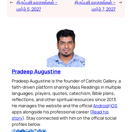
←
திருப்பலி வாசகங்கள் –
திருப்பலி வாசகங்கள் –
→
மார்ச் 5, 2027
மார்ச் 7, 2027
Pradeep Augustine
Pradeep Augustine is the founder of Catholic Gallery, a
faith-driven platform sharing Mass Readings in multiple
languages, prayers, quotes, catechism, Bible plans,
reflections, and other spiritual resources since 2013.
He manages the website and the official
Android
/
iOS
apps alongside his professional career (
Read his
story
). Stay connected with him on the official social
profiles below.
Follow Pradeep on Facebook
Follow Pradeep on Instagram
Follow Pradeep on X
Follow Pradeep on LinkedIn
Follow Pradeep on Pinterest
Subscribe to Pradeep’s Youtube Channel
Follow Pradeep on WordPress
Follow Pradeep on GitHub