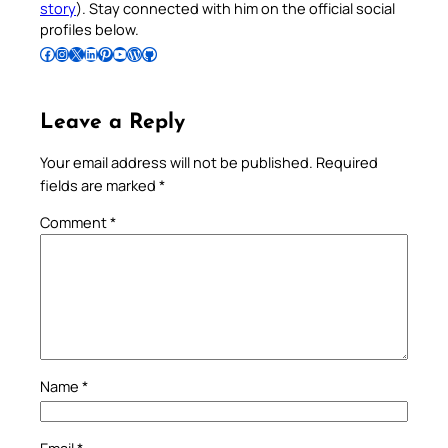
story
). Stay connected with him on the official social
profiles below.
Follow Pradeep on Facebook
Follow Pradeep on Instagram
Follow Pradeep on X
Follow Pradeep on LinkedIn
Follow Pradeep on Pinterest
Subscribe to Pradeep’s Youtube Channel
Follow Pradeep on WordPress
Follow Pradeep on GitHub
Leave a Reply
Your email address will not be published.
Required
fields are marked
*
Comment
*
Name
*
Email
*