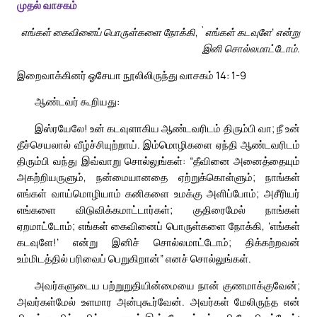
முதல் வாசகம்
எங்கள் கைவினைப் பொருள்களை நோக்கி, `எங்கள் கடவுளே’ என்று
இனி சொல்லமாட்டோம்.
இறைவாக்கினர் ஓசேயா நூலிலிருந்து வாசகம் 14: 1-9
ஆண்டவர் கூறியது:
இஸ்ரயேலே! உன் கடவுளாகிய ஆண்டவரிடம் திரும்பி வா; நீ உன்
தீச்செயலால் வீழ்ச்சியுற்றாய். இம்மொழிகளை ஏந்தி ஆண்டவரிடம்
திரும்பி வந்து இவ்வாறு சொல்லுங்கள்: “தீவினை அனைத்தையும்
அகற்றியருளும், நன்மையானதை ஏற்றுக்கொள்ளும்; நாங்கள்
எங்கள் வாய்மொழியாம் கனிகளை உமக்கு அளிப்போம்; அசீரியர்
எங்களை விடுவிக்கமாட்டார்கள்; குதிரைமேல் நாங்கள்
ஏறமாட்டோம்; எங்கள் கைவினைப் பொருள்களை நோக்கி, ‘எங்கள்
கடவுளே!’ என்று இனிச் சொல்லமாட்டோம்; திக்கற்றவன்
உம்மிடத்தில் பரிவைப் பெறுகிறான்” எனச் சொல்லுங்கள்.
அவர்களுடைய பற்றுறுதியின்மையை நான் குணமாக்குவேன்;
அவர்கள்மேல் உளமார அன்புகூர்வேன். அவர்கள் மேலிருந்த என்