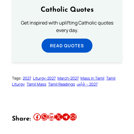
Catholic Quotes
Get inspired with uplifting Catholic quotes
every day.
READ QUOTES
Tags:
2027
Liturgy-2027
March-2027
Mass in Tamil
Tamil
Liturgy
Tamil Mass
Tamil Readings
மார்ச் – 2027
Share this article on Facebook
Share this article on WhatsApp
Share this article on LinkedIn
Share this article on X
Share this article on Telegram
Email this Article
Share: