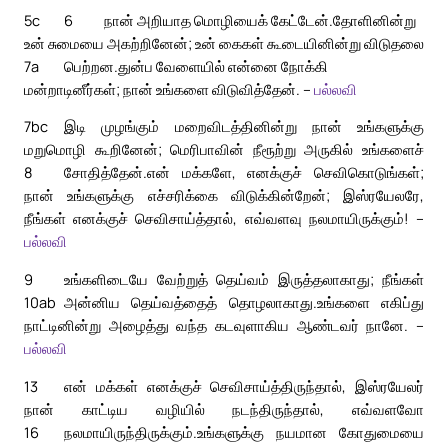
5c
6
நான் அறியாத மொழியைக் கேட்டேன்.
தோளினின்று
உன் சுமையை அகற்றினேன்; உன் கைகள் கூடையினின்று விடுதலை
7a
பெற்றன.
துன்ப வேளையில் என்னை நோக்கி
மன்றாடினீர்கள்; நான் உங்களை விடுவித்தேன். –
பல்லவி
7bc
இடி முழங்கும் மறைவிடத்தினின்று நான் உங்களுக்கு
மறுமொழி கூறினேன்; மெரிபாவின் நீரூற்று அருகில் உங்களைச்
8
சோதித்தேன்.
என் மக்களே, எனக்குச் செவிகொடுங்கள்;
நான் உங்களுக்கு எச்சரிக்கை விடுக்கின்றேன்; இஸ்ரயேலரே,
நீங்கள் எனக்குச் செவிசாய்த்தால், எவ்வளவு நலமாயிருக்கும்! –
பல்லவி
9
உங்களிடையே வேற்றுத் தெய்வம் இருத்தலாகாது; நீங்கள்
10ab
அன்னிய தெய்வத்தைத் தொழலாகாது.
உங்களை எகிப்து
நாட்டினின்று அழைத்து வந்த கடவுளாகிய ஆண்டவர் நானே. –
பல்லவி
13
என் மக்கள் எனக்குச் செவிசாய்த்திருந்தால், இஸ்ரயேலர்
நான் காட்டிய வழியில் நடந்திருந்தால், எவ்வளவோ
16
நலமாயிருந்திருக்கும்.
உங்களுக்கு நயமான கோதுமையை