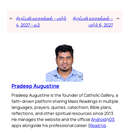
←
திருப்பலி வாசகங்கள் – மார்ச்
திருப்பலி வாசகங்கள் –
→
4, 2027 – வ2
மார்ச் 6, 2027
Pradeep Augustine
Pradeep Augustine is the founder of Catholic Gallery, a
faith-driven platform sharing Mass Readings in multiple
languages, prayers, quotes, catechism, Bible plans,
reflections, and other spiritual resources since 2013.
He manages the website and the official
Android
/
iOS
apps alongside his professional career (
Read his