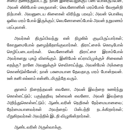
சினம் தணிந்துவிட்டது. நான் இஸ்ரயேலுக்குப் பனி போலிருப்பேன்;
அவன் லீலிபோல் மலருவான்; லெபனோனின் மரம்போல் வேரூன்றி
நிற்பான். அவனுடைய கிளைகள் விரிந்து பரவும்; அவன் பொலிவு
ஒலிவ மரம் போல் இருக்கும்; லெபனோனைப்போல் அவன் நறுமணம்
பரப்புவான்.
அவர்கள் திரும்பிவந்து என் நிழலில் குடியிருப்பார்கள்;
கோதுமைபோல் தழைத்தோங்குவார்கள். திராட்சைக் கொடிபோல்
செழிப்படைவார்கள். லெபனோனின் திராட்சை இரசம்போல்
அவர்களது புகழ் விளங்கும். இனிமேல் எப்ராயிமுக்குச் சிலைகள்
எதற்கு? நானே அவனுக்குச் செவிசாய்த்து, அவன்மேல் அக்கறை
கொண்டுள்ளேன்; நான் பசுமையான தேவதாரு மரம் போன்றவன்.
உன் கனி எல்லாம் என்னிடமிருந்தே வரும்.
ஞானம் நிறைந்தவன் எவனோ, அவன் இவற்றை உணர்ந்து
கொள்ளட்டும்; பகுத்தறிவு உள்ளவன் எவனோ, அவன் இவற்றை
அறிந்துகொள்ளட்டும்; ஆண்டவரின் நெறிகள் நேர்மையானவை;
நேர்மையானவர்கள் அவற்றைப் பின்பற்றி நடக்கிறார்கள்;
மீறுகிறவர்கள் அவற்றில் இடறி விழுகின்றார்கள்.
ஆண்டவரின் அருள்வாக்கு.