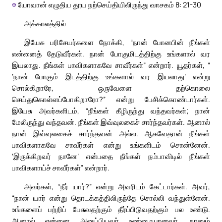
✠
யோவான் எழுதிய தூய நற்செய்தியிலிருந்து வாசகம் 8: 21-30
அக்காலத்தில்
இயேசு பரிசேயர்களை நோக்கி, “நான் போனபின் நீங்கள்
என்னைத் தேடுவீர்கள். நான் போகுமிடத்திற்கு உங்களால் வர
இயலாது. நீங்கள் பாவிகளாகவே சாவீர்கள்” என்றார். யூதர்கள், “
‘நான் போகும் இடத்திற்கு உங்களால் வர இயலாது’ என்று
சொல்கிறாரே, ஒருவேளை தற்கொலை
செய்துகொள்ளப்போகிறாரோ?” என்று பேசிக்கொண்டார்கள்.
இயேசு அவர்களிடம், “நீங்கள் கீழிருந்து வந்தவர்கள்; நான்
மேலிருந்து வந்தவன். நீங்கள் இவ்வுலகைச் சார்ந்தவர்கள். ஆனால்
நான் இவ்வுலகைச் சார்ந்தவன் அல்ல. ஆகவேதான் நீங்கள்
பாவிகளாகவே சாவீர்கள் என்று உங்களிடம் சொன்னேன்.
‘இருக்கிறவர் நானே’ என்பதை நீங்கள் நம்பாவிடில் நீங்கள்
பாவிகளாய்ச் சாவீர்கள்” என்றார்.
அவர்கள், “நீர் யார்?” என்று அவரிடம் கேட்டார்கள். அவர்,
“நான் யார் என்று தொடக்கத்திலிருந்தே சொல்லி வந்துள்ளேன்.
உங்களைப் பற்றிப் பேசுவதற்கும் தீர்ப்பிடுவதற்கும் பல உண்டு.
ஆனால் என்னை அனுப்பியவர் உண்மையானவர். நானும்