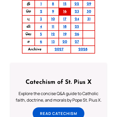
தி
1
8
15
22
29
செ
2
9
16
23
30
பு
3
10
17
24
31
வி
4
11
18
25
வெ
5
12
19
26
ச
6
13
20
27
Archive
2027
2028
Catechism of St. Pius X
Explore the concise Q&A guide to Catholic
faith, doctrine, and morals by Pope St. Pius X.
READ CATECHISM