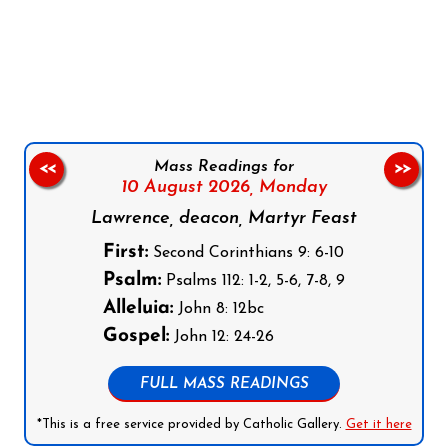
Follow us on Facebook
Follow us on Instagram
Follow us on X
Subscribe to our YouTube Channel
Follow us on WhatsApp
Mass Readings for
<<
>>
10 August 2026,
Monday
Lawrence, deacon, Martyr Feast
First:
Second Corinthians 9: 6-10
Psalm:
Psalms 112: 1-2, 5-6, 7-8, 9
Alleluia:
John 8: 12bc
Gospel:
John 12: 24-26
FULL MASS READINGS
*This is a free service provided by Catholic Gallery.
Get it here