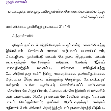
முதல் வாசகம்
பாம்பு கடித்த எந்த ஒரு மனிதனும் இந்த வெண்கலப் பாம்பைப் பார்த்து
உயிர் பிழைப்பான்.
எண்ணிக்கை நூலிலிருந்து வாசகம் 21: 4-9
அந்நாள்களில்
ஏதோம் நாட்டைச் சுற்றிப்போகும்படி ஓர் என்ற மலையிலிருந்து
இஸ்ரயேலர் ‘செங்கடல் சாலை’ வழியாகப் பயணப்பட்டனர்;
அவ்வழியை முன்னிட்டு மக்கள் பொறுமை இழந்தனர். மக்கள்
கடவுளுக்கும் மோசேக்கும் எதிராகப் பேசினர்: “இந்தப்
பாலைநிலத்தில் மாளும்படி எங்களை எகிப்திலிருந்து
கொண்டுவந்தது ஏன்? இங்கு உணவுமில்லை, தண்ணீருமில்லை,
அற்பமான இந்த உணவு எங்களுக்கு வெறுத்துப் போய்விட்டது”
என்றனர். உடனே ஆண்டவர் கொள்ளிவாய்ப் பாம்புகளை
மக்களிடையே அனுப்பினார்; அவை கடிக்கவே இஸ்ரயேல் மக்களில்
பலர் மாண்டனர். அப்போது மக்கள் மோசேயிடம் வந்து, “நாங்கள்
பாவம் செய்துள்ளோம்; நாங்கள் ஆண்டவருக்கும் உமக்கும்
எதிராகப் பேசியுள்ளோம்; அவர் இந்தப் பாம்புகளை அகற்றிவிடும்படி