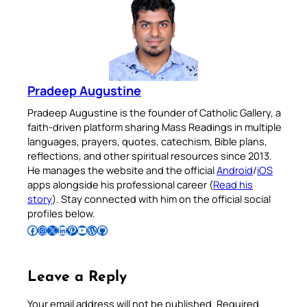
Pradeep Augustine
Pradeep Augustine is the founder of Catholic Gallery, a
faith-driven platform sharing Mass Readings in multiple
languages, prayers, quotes, catechism, Bible plans,
reflections, and other spiritual resources since 2013.
He manages the website and the official
Android
/
iOS
apps alongside his professional career (
Read his
story
). Stay connected with him on the official social
profiles below.
Follow Pradeep on Facebook
Follow Pradeep on Instagram
Follow Pradeep on X
Follow Pradeep on LinkedIn
Follow Pradeep on Pinterest
Subscribe to Pradeep’s Youtube Channel
Follow Pradeep on WordPress
Follow Pradeep on GitHub
Leave a Reply
Your email address will not be published.
Required