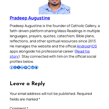
Pradeep Augustine
Pradeep Augustine is the founder of Catholic Gallery, a
faith-driven platform sharing Mass Readings in multiple
languages, prayers, quotes, catechism, Bible plans,
reflections, and other spiritual resources since 2013.
He manages the website and the official
Android
/
iOS
apps alongside his professional career (
Read his
story
). Stay connected with him on the official social
profiles below.
Follow Pradeep on Facebook
Follow Pradeep on Instagram
Follow Pradeep on X
Follow Pradeep on LinkedIn
Follow Pradeep on Pinterest
Subscribe to Pradeep’s Youtube Channel
Follow Pradeep on WordPress
Follow Pradeep on GitHub
Leave a Reply
Your email address will not be published.
Required
fields are marked
*
Comment
*