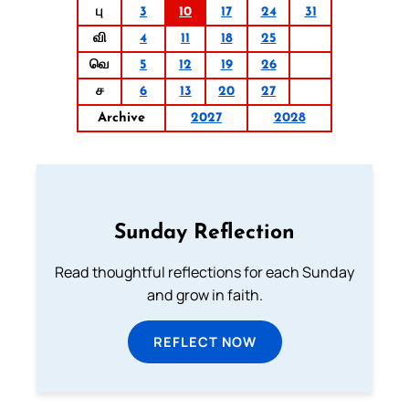
பு
3
10
17
24
31
வி
4
11
18
25
வெ
5
12
19
26
ச
6
13
20
27
Archive
2027
2028
Sunday Reflection
Read thoughtful reflections for each Sunday
and grow in faith.
REFLECT NOW