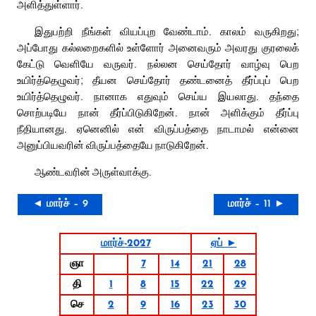
அளித்துள்ளார்.
இதுபற்றி நீங்கள் வியப்புற வேண்டாம். காலம் வருகிறது;
அப்போது கல்லறைகளில் உள்ளோர் அனைவரும் அவரது குரலைக்
கேட்டு வெளியே வருவர். நல்லன செய்தோர் வாழ்வு பெற
உயிர்த்தெழுவர்; தீயன செய்தோர் தண்டனைத் தீர்ப்புப் பெற
உயிர்த்தெழுவர். நானாக எதுவும் செய்ய இயலாது. தந்தை
சொற்படியே நான் தீர்ப்பிடுகிறேன். நான் அளிக்கும் தீர்ப்பு
நீதியானது. ஏனெனில் என் விருப்பத்தை நாடாமல் என்னை
அனுப்பியவரின் விருப்பத்தையே நாடுகிறேன்.
ஆண்டவரின் அருள்வாக்கு.
◄ மார்ச் – 9
மார்ச் – 11 ►
மார்ச்-2027
ஏப் ►
ஞா
7
14
21
28
தி
1
8
15
22
29
செ
2
9
16
23
30