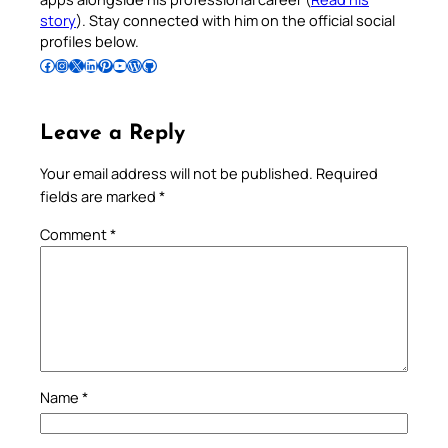
story
). Stay connected with him on the official social
profiles below.
Follow Pradeep on Facebook
Follow Pradeep on Instagram
Follow Pradeep on X
Follow Pradeep on LinkedIn
Follow Pradeep on Pinterest
Subscribe to Pradeep’s Youtube Channel
Follow Pradeep on WordPress
Follow Pradeep on GitHub
Leave a Reply
Your email address will not be published.
Required
fields are marked
*
Comment
*
Name
*