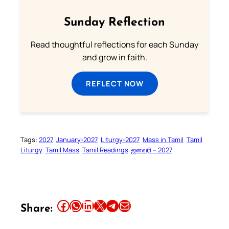
Sunday Reflection
Read thoughtful reflections for each Sunday
and grow in faith.
REFLECT NOW
Tags:
2027
January-2027
Liturgy-2027
Mass in Tamil
Tamil
Liturgy
Tamil Mass
Tamil Readings
ஜனவரி – 2027
Share this article on Facebook
Share this article on WhatsApp
Share this article on LinkedIn
Share this article on X
Share this article on Telegram
Email this Article
Share: