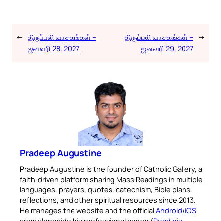
←
திருப்பலி வாசகங்கள் –
திருப்பலி வாசகங்கள் –
→
ஜனவரி 28, 2027
ஜனவரி 29, 2027
Pradeep Augustine
Pradeep Augustine is the founder of Catholic Gallery, a
faith-driven platform sharing Mass Readings in multiple
languages, prayers, quotes, catechism, Bible plans,
reflections, and other spiritual resources since 2013.
He manages the website and the official
Android
/
iOS
apps alongside his professional career (
Read his