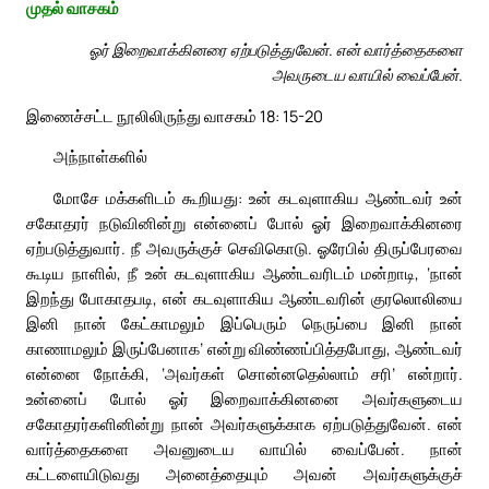
முதல் வாசகம்
ஓர் இறைவாக்கினரை ஏற்படுத்துவேன். என் வார்த்தைகளை
அவருடைய வாயில் வைப்பேன்.
இணைச்சட்ட நூலிலிருந்து வாசகம் 18: 15-20
அந்நாள்களில்
மோசே மக்களிடம் கூறியது: உன் கடவுளாகிய ஆண்டவர் உன்
சகோதரர் நடுவினின்று என்னைப் போல் ஓர் இறைவாக்கினரை
ஏற்படுத்துவார். நீ அவருக்குச் செவிகொடு. ஓரேபில் திருப்பேரவை
கூடிய நாளில், நீ உன் கடவுளாகிய ஆண்டவரிடம் மன்றாடி, ‘நான்
இறந்து போகாதபடி, என் கடவுளாகிய ஆண்டவரின் குரலொலியை
இனி நான் கேட்காமலும் இப்பெரும் நெருப்பை இனி நான்
காணாமலும் இருப்பேனாக’ என்று விண்ணப்பித்தபோது, ஆண்டவர்
என்னை நோக்கி, ‘அவர்கள் சொன்னதெல்லாம் சரி’ என்றார்.
உன்னைப் போல் ஓர் இறைவாக்கினனை அவர்களுடைய
சகோதரர்களினின்று நான் அவர்களுக்காக ஏற்படுத்துவேன். என்
வார்த்தைகளை அவனுடைய வாயில் வைப்பேன். நான்
கட்டளையிடுவது அனைத்தையும் அவன் அவர்களுக்குச்