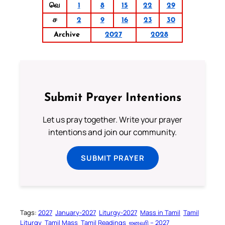
வெ
1
8
15
22
29
ச
2
9
16
23
30
Archive
2027
2028
Submit Prayer Intentions
Let us pray together. Write your prayer
intentions and join our community.
SUBMIT PRAYER
Tags:
2027
January-2027
Liturgy-2027
Mass in Tamil
Tamil
Liturgy
Tamil Mass
Tamil Readings
ஜனவரி – 2027