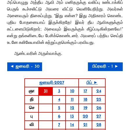
அப்பொழுது அத்தீய ஆவி அம் மனிதருக்கு வலிப்பு உண்டாக்கிப்
பெருங் கூச்சலிட்டு அவரை விட்டு வெளியேறிற்று. அவர்கள்
அனைவரும் திகைப்புற்று, “இது என்ன? இது அதிகாரம் கொண்ட
புதிய போதனையாய் இருக்கிறதே! இவர் தீய ஆவிகளுக்கும்
கட்டளையிடுகிறார்; அவையும் இவருக்குக் கீழ்ப்படிகின்றனவே!”
என்று தங்களிடையே பேசிக்கொண்டனர். அவரைப் பற்றிய செய்தி
உடனே கலிலேயாவின் சுற்றுப்புறமெங்கும் பரவியது.
ஆண்டவரின் அருள்வாக்கு.
◄ ஜனவரி – 30
பிப்ரவரி – 1 ►
ஜனவரி-2027
பிப் ►
ஞா
31
3
10
17
24
தி
4
11
18
25
செ
5
12
19
26
பு
6
13
20
27
வி
7
14
21
28