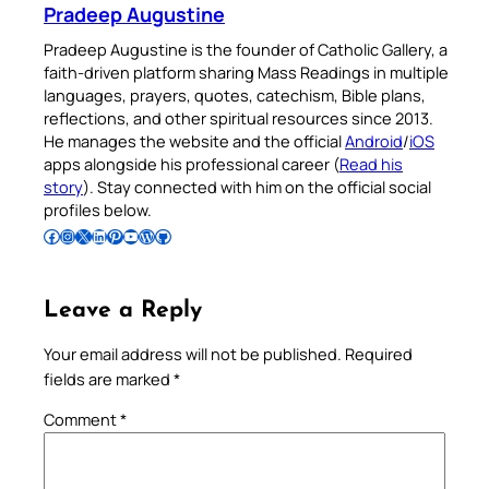
Pradeep Augustine
Pradeep Augustine is the founder of Catholic Gallery, a
faith-driven platform sharing Mass Readings in multiple
languages, prayers, quotes, catechism, Bible plans,
reflections, and other spiritual resources since 2013.
He manages the website and the official
Android
/
iOS
apps alongside his professional career (
Read his
story
). Stay connected with him on the official social
profiles below.
Follow Pradeep on Facebook
Follow Pradeep on Instagram
Follow Pradeep on X
Follow Pradeep on LinkedIn
Follow Pradeep on Pinterest
Subscribe to Pradeep’s Youtube Channel
Follow Pradeep on WordPress
Follow Pradeep on GitHub
Leave a Reply
Your email address will not be published.
Required
fields are marked
*
Comment
*