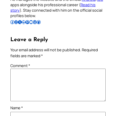
apps alongside his professional career (
Read his
story
). Stay connected with him on the official social
profiles below.
Follow Pradeep on Facebook
Follow Pradeep on Instagram
Follow Pradeep on X
Follow Pradeep on LinkedIn
Follow Pradeep on Pinterest
Subscribe to Pradeep’s Youtube Channel
Follow Pradeep on WordPress
Follow Pradeep on GitHub
Leave a Reply
Your email address will not be published.
Required
fields are marked
*
Comment
*
Name
*