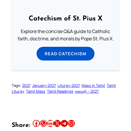
Catechism of St. Pius X
Explore the concise Q&A guide to Catholic
faith, doctrine, and morals by Pope St. Pius X.
READ CATECHISM
Tags:
2027
January-2027
Liturgy-2027
Mass in Tamil
Tamil
Liturgy
Tamil Mass
Tamil Readings
ஜனவரி – 2027
Share this article on Facebook
Share this article on WhatsApp
Share this article on LinkedIn
Share this article on X
Share this article on Telegram
Email this Article
Share: