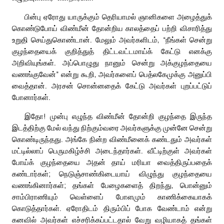
பின்பு ஏரோது யாருக்கும் தெரியாமல் ஞானிகளை அழைத்துக்
கொண்டுபோய் விண்மீன் தோன்றிய காலத்தைப் பற்றி விசாரித்து
உறுதி செய்துகொண்டான். மேலும் அவர்களிடம், “நீங்கள் சென்று
குழந்தையைக் குறித்துத் திட்டவட்டமாய்க் கேட்டு எனக்கு
அறிவியுங்கள். அப்பொழுது நானும் சென்று அக்குழந்தையை
வணங்குவேன்” என்று கூறி, அவர்களைப் பெத்லகேமுக்கு அனுப்பி
வைத்தான். அரசன் சொன்னதைக் கேட்டு அவர்கள் புறப்பட்டுப்
போனார்கள்.
இதோ! முன்பு எழுந்த விண்மீன் தோன்றி குழந்தை இருந்த
இடத்திற்கு மேல் வந்து நிற்கும்வரை அவர்களுக்கு முன்னே சென்று
கொண்டிருந்தது. அங்கே நின்ற விண்மீனைக் கண்டதும் அவர்கள்
மட்டில்லாப் பெருமகிழ்ச்சி அடைந்தார்கள். வீட்டிற்குள் அவர்கள்
போய்க் குழந்தையை அதன் தாய் மரியா வைத்திருப்பதைக்
கண்டார்கள்; நெடுஞ்சாண்கிடையாய் விழுந்து குழந்தையை
வணங்கினார்கள்; தங்கள் பேழைகளைத் திறந்து, பொன்னும்
சாம்பிராணியும் வெள்ளைப் போளமும் காணிக்கையாகக்
கொடுத்தார்கள். ஏரோதிடம் திரும்பிப் போக வேண்டாம் என்று
கனவில் அவர்கள் எச்சரிக்கப்பட்டதால் வேறு வழியாகத் தங்கள்