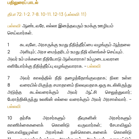
பதிலுரைப் பாடல்
திபா 72: 1-2. 7-8. 10-11. 12-13 (பல்லவி: 11)
பல்லவி:
ஆண்டவரே, எல்லா இனத்தவரும் உமக்கு ஊழியம்
செய்வார்கள்.
1
கடவுளே, அரசருக்கு உமது நீதித்தீர்ப்பை வழங்கும் ஆற்றலை
2
அளியும்; அரச மைந்தரிடம் உமது நீதி விளங்கச் செய்யும்.
அவர் உம் மக்களை நீதியோடு ஆள்வாராக! உம்முடையவரான
எளியோர்க்கு நீதித்தீர்ப்பு வழங்குவாராக. –
பல்லவி
7
அவர் காலத்தில் நீதி தழைத்தோங்குவதாக; நிலா உள்ள
8
வரையில் மிகுந்த சமாதானம் நிலவுவதாக.
ஒரு கடலிலிருந்து
அடுத்த கடல்வரைக்கும் அவர் ஆட்சி செலுத்துவார்;
பேராற்றிலிருந்து உலகின் எல்லை வரைக்கும் அவர் அரசாள்வார். –
பல்லவி
10
தர்சீசு அரசர்களும் தீவுகளின் அரசர்களும்
காணிக்கைகளைக் கொண்டு வருவார்கள்; சேபாவிலும்
செபாவிலுமுள்ள அரசர்கள் நன்கொடைகளைக் கொண்டு