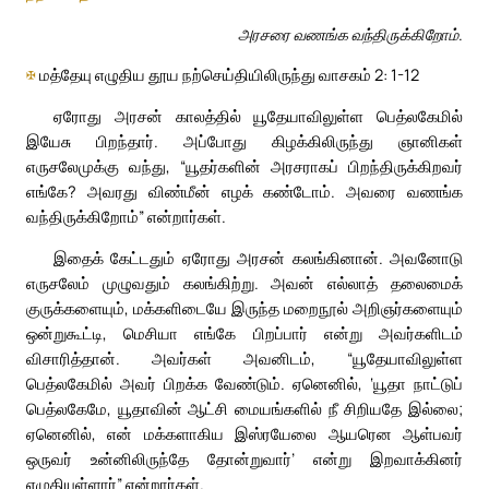
அரசரை வணங்க வந்திருக்கிறோம்.
✠
மத்தேயு எழுதிய தூய நற்செய்தியிலிருந்து வாசகம் 2: 1-12
ஏரோது அரசன் காலத்தில் யூதேயாவிலுள்ள பெத்லகேமில்
இயேசு பிறந்தார். அப்போது கிழக்கிலிருந்து ஞானிகள்
எருசலேமுக்கு வந்து, “யூதர்களின் அரசராகப் பிறந்திருக்கிறவர்
எங்கே? அவரது விண்மீன் எழக் கண்டோம். அவரை வணங்க
வந்திருக்கிறோம்” என்றார்கள்.
இதைக் கேட்டதும் ஏரோது அரசன் கலங்கினான். அவனோடு
எருசலேம் முழுவதும் கலங்கிற்று. அவன் எல்லாத் தலைமைக்
குருக்களையும், மக்களிடையே இருந்த மறைநூல் அறிஞர்களையும்
ஒன்றுகூட்டி, மெசியா எங்கே பிறப்பார் என்று அவர்களிடம்
விசாரித்தான். அவர்கள் அவனிடம், “யூதேயாவிலுள்ள
பெத்லகேமில் அவர் பிறக்க வேண்டும். ஏனெனில், ‘யூதா நாட்டுப்
பெத்லகேமே, யூதாவின் ஆட்சி மையங்களில் நீ சிறியதே இல்லை;
ஏனெனில், என் மக்களாகிய இஸ்ரயேலை ஆயரென ஆள்பவர்
ஒருவர் உன்னிலிருந்தே தோன்றுவார்’ என்று இறவாக்கினர்
எழுதியுள்ளார்” என்றார்கள்.