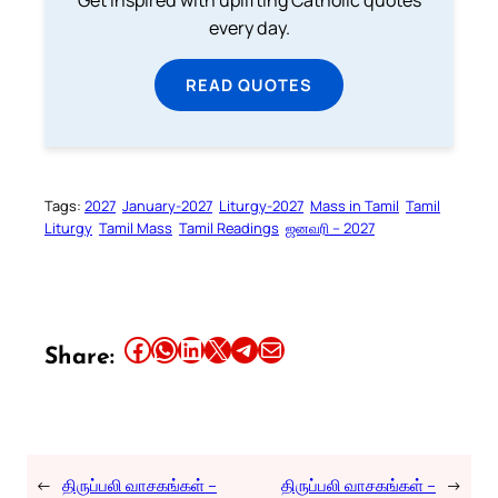
Get inspired with uplifting Catholic quotes
every day.
READ QUOTES
Tags:
2027
January-2027
Liturgy-2027
Mass in Tamil
Tamil
Liturgy
Tamil Mass
Tamil Readings
ஜனவரி – 2027
Share this article on Facebook
Share this article on WhatsApp
Share this article on LinkedIn
Share this article on X
Share this article on Telegram
Email this Article
Share:
←
திருப்பலி வாசகங்கள் –
திருப்பலி வாசகங்கள் –
→