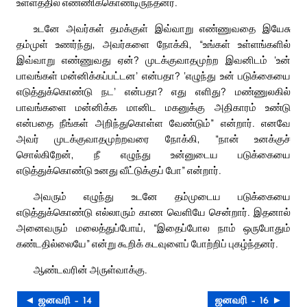
உள்ளத்தில் எண்ணிக்கொண்டிருந்தனர்.
உடனே அவர்கள் தமக்குள் இவ்வாறு எண்ணுவதை இயேசு
தம்முள் உணர்ந்து, அவர்களை நோக்கி, “உங்கள் உள்ளங்களில்
இவ்வாறு எண்ணுவது ஏன்? முடக்குவாதமுற்ற இவனிடம் ‘உன்
பாவங்கள் மன்னிக்கப்பட்டன’ என்பதா? ‘எழுந்து உன் படுக்கையை
எடுத்துக்கொண்டு நட’ என்பதா? எது எளிது? மண்ணுலகில்
பாவங்களை மன்னிக்க மானிட மகனுக்கு அதிகாரம் உண்டு
என்பதை நீங்கள் அறிந்துகொள்ள வேண்டும்” என்றார். எனவே
அவர் முடக்குவாதமுற்றவரை நோக்கி, “நான் உனக்குச்
சொல்கிறேன், நீ எழுந்து உன்னுடைய படுக்கையை
எடுத்துக்கொண்டு உனது வீட்டுக்குப் போ” என்றார்.
அவரும் எழுந்து உடனே தம்முடைய படுக்கையை
எடுத்துக்கொண்டு எல்லாரும் காண வெளியே சென்றார். இதனால்
அனைவரும் மலைத்துப்போய், “இதைப்போல நாம் ஒருபோதும்
கண்டதில்லையே” என்று கூறிக் கடவுளைப் போற்றிப் புகழ்ந்தனர்.
ஆண்டவரின் அருள்வாக்கு.
◄ ஜனவரி – 14
ஜனவரி – 16 ►