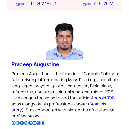
ஜனவரி 14, 2027 – வ2
ஜனவரி 16, 2027
Pradeep Augustine
Pradeep Augustine is the founder of Catholic Gallery, a
faith-driven platform sharing Mass Readings in multiple
languages, prayers, quotes, catechism, Bible plans,
reflections, and other spiritual resources since 2013.
He manages the website and the official
Android
/
iOS
apps alongside his professional career (
Read his
story
). Stay connected with him on the official social
profiles below.
Follow Pradeep on Facebook
Follow Pradeep on Instagram
Follow Pradeep on X
Follow Pradeep on LinkedIn
Follow Pradeep on Pinterest
Subscribe to Pradeep’s Youtube Channel
Follow Pradeep on WordPress
Follow Pradeep on GitHub