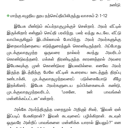
உண்டு.
✠
மாற்கு எழுதிய தூய நற்செய்தியிலிருந்து வாசகம் 2: 1-12
இயேசு மீண்டும் கப்பர்நாகுமுக்குச் சென்றார். அவர் வீட்டில்
இருக்கிறார் என்னும் செய்தி பரவிற்று. பலர் வந்து கூடவே, வீட்டு
வாயிலருகிலும் இடமில்லாமல் போயிற்று. அவர் அவர்களுக்கு
இறைவார்த்தையை எடுத்துரைத்துக் கொண்டிருந்தார். அப்போது
முடக்குவாதமுற்ற ஒருவரை நால்வர் சுமந்து அவரிடம்
கொண்டுவந்தனர். மக்கள் திரண்டிருந்த காரணத்தால் அவரை
இயேசுவுக்கு முன் கொண்டுவர இயலவில்லை. எனவே அவர்
இருந்த இடத்திற்கு மேலே வீட்டின் கூரையை உடைத்துத் திறப்பு
உண்டாக்கி, முடக்குவாதமுற்றவரைப் படுக்கையோடு கீழே
இறக்கினர். இயேசு அவர்களுடைய நம்பிக்கையைக் கண்டு,
முடக்குவாதமுற்றவரிடம், “மகனே, உன் பாவங்கள்
மன்னிக்கப்பட்டன” என்றார்.
அங்கே அமர்ந்திருந்த மறைநூல் அறிஞர் சிலர், “இவன் ஏன்
இப்படிப் பேசுகிறான்? இவன் கடவுளைப் பழிக்கிறான். கடவுள்
ஒருவரே அன்றிப் பாவங்களை மன்னிக்க யாரால் இயலும்?” என