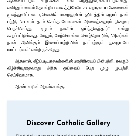
ஆணையிட்டுக் கூறினேன்” என எடுத்துரைக்கப்பட்டுள்ளது.
எனினும் உலகம் தோன்றிய காலத்திலேயே கடவுளுடைய வேலைகள்
முடிந்துவிட்டன. ஏனெனில் மறைநூலில் ஓரிடத்தில் ஏழாம் நாள்
பற்றி, “கடவுள் தாம் செய்த வேலைகள் அனைத்தையும் நிறைவு
பெறச்செய்து, ஏழாம் நாளில் ஓய்ந்திருந்தார்” என்று
கூறப்பட்டுள்ளது. மேலும், மேற்சொன்ன சொற்றொடரில், “அவர்கள்
நான் அளிக்கும் இளைப்பாற்றியின் நாட்டிற்குள் நுழையவே
மாட்டார்கள்” என்றிருக்கிறது.
ஆதலால், கீழ்ப்படியாதவர்களின் மாதிரியைப் பின்பற்றி, எவரும்
வீழ்ச்சியுறாதவாறு அந்த ஓய்வைப் பெற முழு முயற்சி
செய்வோமாக.
ஆண்டவரின் அருள்வாக்கு.
Discover Catholic Gallery