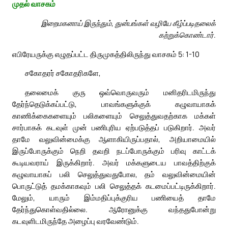
முதல் வாசகம்
இறைமகனாய் இருந்தும், துன்பங்கள் வழியே கீழ்ப்படிதலைக்
கற்றுக்கொண்டார்.
எபிரேயருக்கு எழுதப்பட்ட திருமுகத்திலிருந்து வாசகம் 5: 1-10
சகோதரர் சகோதரிகளே,
தலைமைக் குரு ஒவ்வொருவரும் மனிதரிடமிருந்து
தேர்ந்தெடுக்கப்பட்டு, பாவங்களுக்குக் கழுவாயாகக்
காணிக்கைகளையும் பலிகளையும் செலுத்துவதற்காக மக்கள்
சார்பாகக் கடவுள் முன் பணிபுரிய ஏற்படுத்தப் படுகிறார். அவர்
தாமே வலுவின்மைக்கு ஆளாகியிருப்பதால், அறியாமையில்
இருப்போருக்கும் நெறி தவறி நடப்போருக்கும் பரிவு காட்டக்
கூடியவராய் இருக்கிறார். அவர் மக்களுடைய பாவத்திற்குக்
கழுவாயாகப் பலி செலுத்துவதுபோல, தம் வலுவின்மையின்
பொருட்டுத் தமக்காகவும் பலி செலுத்தக் கடமைப்பட்டிருக்கிறார்.
மேலும், யாரும் இம்மதிப்புக்குரிய பணியைத் தாமே
தேர்ந்துகொள்வதில்லை. ஆரோனுக்கு வந்ததுபோன்று
கடவுளிடமிருந்தே அழைப்பு வரவேண்டும்.