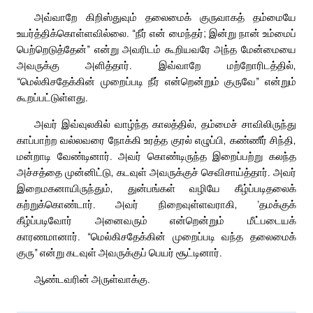
அவ்வாறே கிறிஸ்துவும் தலைமைக் குருவாகத் தம்மையே
உயர்த்திக்கொள்ளவில்லை. “நீர் என் மைந்தர்; இன்று நான் உம்மைப்
பெற்றெடுத்தேன்” என்று அவரிடம் கூறியவரே அந்த மேன்மையை
அவருக்கு அளித்தார். இவ்வாறே மற்றோரிடத்தில்,
“மெல்கிசதேக்கின் முறைப்படி நீர் என்றென்றும் குருவே” என்றும்
கூறப்பட்டுள்ளது.
அவர் இவ்வுலகில் வாழ்ந்த காலத்தில், தம்மைச் சாவிலிருந்து
காப்பாற்ற வல்லவரை நோக்கி உரத்த குரல் எழுப்பி, கண்ணீர் சிந்தி,
மன்றாடி வேண்டினார். அவர் கொண்டிருந்த இறைப்பற்று கலந்த
அச்சத்தை முன்னிட்டு, கடவுள் அவருக்குச் செவிசாய்த்தார். அவர்
இறைமகனாயிருந்தும், துன்பங்கள் வழியே கீழ்ப்படிதலைக்
கற்றுக்கொண்டார். அவர் நிறைவுள்ளவராகி, ‘தமக்குக்
கீழ்ப்படிவோர் அனைவரும் என்றென்றும் மீட்படையக்
காரணமானார். “மெல்கிசதேக்கின் முறைப்படி வந்த தலைமைக்
குரு” என்று கடவுள் அவருக்குப் பெயர் சூட்டினார்.
ஆண்டவரின் அருள்வாக்கு.