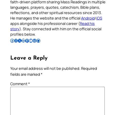
faith-driven platform sharing Mass Readings in multiple
languages, prayers, quotes, catechism, Bible plans,
reflections, and other spiritual resources since 2013.
He manages the website and the official
Android
/
iOS
apps alongside his professional career (
Read his
story
). Stay connected with him on the official social
profiles below.
Follow Pradeep on Facebook
Follow Pradeep on Instagram
Follow Pradeep on X
Follow Pradeep on LinkedIn
Follow Pradeep on Pinterest
Subscribe to Pradeep’s Youtube Channel
Follow Pradeep on WordPress
Follow Pradeep on GitHub
Leave a Reply
Your email address will not be published.
Required
fields are marked
*
Comment
*