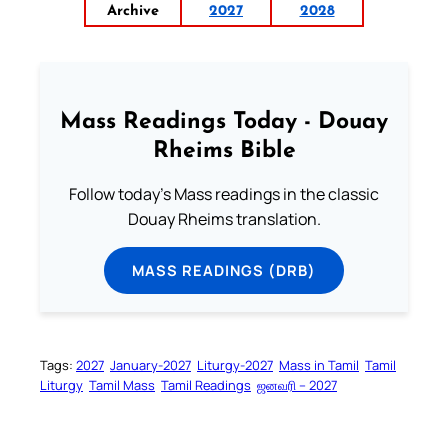
Archive
2027
2028
Mass Readings Today - Douay
Rheims Bible
Follow today's Mass readings in the classic
Douay Rheims translation.
MASS READINGS (DRB)
Tags:
2027
January-2027
Liturgy-2027
Mass in Tamil
Tamil
Liturgy
Tamil Mass
Tamil Readings
ஜனவரி – 2027