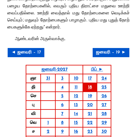
பழைய தோற்பைகளில், எவரும் புதிய திராட்சை மதுவை ஊற்றி
வைப்பதில்லை. ஊற்றி வைத்தால் மது தோற்பைகளை வெடிக்கச்
செய்யும்; மதுவும் தோற்பைகளும் பாழாகும். புதிய மது புதுத் தோற்
பைகளுக்கே ஏற்றது” என்றார்.
ஆண்டவரின் அருள்வாக்கு.
◄ ஜனவரி – 17
ஜனவரி – 19 ►
ஜனவரி-2027
பிப் ►
ஞா
31
3
10
17
24
தி
4
11
18
25
செ
5
12
19
26
பு
6
13
20
27
வி
7
14
21
28
வெ
1
8
15
22
29
ச
2
9
16
23
30