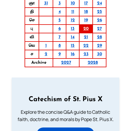
ஞா
31
3
10
17
24
தி
4
11
18
25
செ
5
12
19
26
பு
6
13
20
27
வி
7
14
21
28
வெ
1
8
15
22
29
ச
2
9
16
23
30
Archive
2027
2028
Catechism of St. Pius X
Explore the concise Q&A guide to Catholic
faith, doctrine, and morals by Pope St. Pius X.