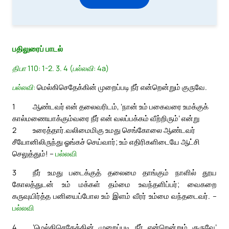
பதிலுரைப் பாடல்
திபா 110: 1-2. 3. 4 (பல்லவி: 4a)
பல்லவி:
மெல்கிசெதேக்கின் முறைப்படி நீர் என்றென்றும் குருவே.
1
ஆண்டவர் என் தலைவரிடம், ‘நான் உம் பகைவரை உமக்குக்
கால்மணையாக்கும்வரை நீர் என் வலப்பக்கம் வீற்றிரும்’ என்று
2
உரைத்தார்.
வலிமைமிகு உமது செங்கோலை ஆண்டவர்
சீயோனிலிருந்து ஓங்கச் செய்வார்; உம் எதிரிகளிடையே ஆட்சி
செலுத்தும்! –
பல்லவி
3
நீர் உமது படைக்குத் தலைமை தாங்கும் நாளில் தூய
கோலத்துடன் உம் மக்கள் தம்மை உவந்தளிப்பர்; வைகறை
கருவுயிர்த்த பனியைப்போல உம் இளம் வீரர் உம்மை வந்தடைவர். –
பல்லவி
4
‘மெல்கிசெதேக்கின் முறைப்படி நீர் என்றென்றும் குருவே’