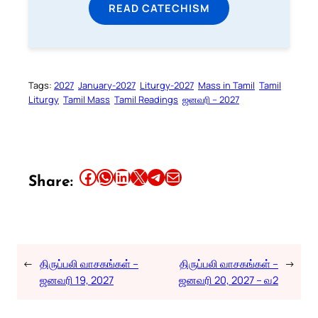
READ CATECHISM
Tags:
2027
January-2027
Liturgy-2027
Mass in Tamil
Tamil
Liturgy
Tamil Mass
Tamil Readings
ஜனவரி – 2027
Share this article on Facebook
Share this article on WhatsApp
Share this article on LinkedIn
Share this article on X
Share this article on Telegram
Email this Article
Share:
←
திருப்பலி வாசகங்கள் –
திருப்பலி வாசகங்கள் –
→
ஜனவரி 19, 2027
ஜனவரி 20, 2027 – வ2