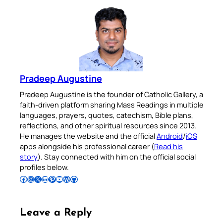
Pradeep Augustine
Pradeep Augustine is the founder of Catholic Gallery, a
faith-driven platform sharing Mass Readings in multiple
languages, prayers, quotes, catechism, Bible plans,
reflections, and other spiritual resources since 2013.
He manages the website and the official
Android
/
iOS
apps alongside his professional career (
Read his
story
). Stay connected with him on the official social
profiles below.
Follow Pradeep on Facebook
Follow Pradeep on Instagram
Follow Pradeep on X
Follow Pradeep on LinkedIn
Follow Pradeep on Pinterest
Subscribe to Pradeep’s Youtube Channel
Follow Pradeep on WordPress
Follow Pradeep on GitHub
Leave a Reply