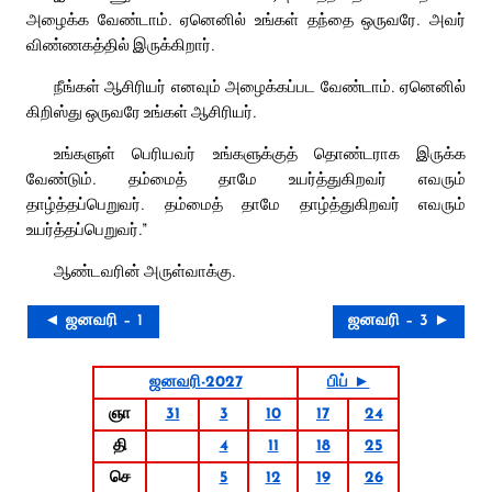
அழைக்க வேண்டாம். ஏனெனில் உங்கள் தந்தை ஒருவரே. அவர்
விண்ணகத்தில் இருக்கிறார்.
நீங்கள் ஆசிரியர் எனவும் அழைக்கப்பட வேண்டாம். ஏனெனில்
கிறிஸ்து ஒருவரே உங்கள் ஆசிரியர்.
உங்களுள் பெரியவர் உங்களுக்குத் தொண்டராக இருக்க
வேண்டும். தம்மைத் தாமே உயர்த்துகிறவர் எவரும்
தாழ்த்தப்பெறுவர். தம்மைத் தாமே தாழ்த்துகிறவர் எவரும்
உயர்த்தப்பெறுவர்.”
ஆண்டவரின் அருள்வாக்கு.
◄ ஜனவரி – 1
ஜனவரி – 3 ►
ஜனவரி-2027
பிப் ►
ஞா
31
3
10
17
24
தி
4
11
18
25
செ
5
12
19
26