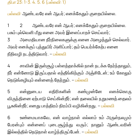
திபா 23: 1-3. 4. 5. 6 (பல்லவி: 1)
பல்லவி:
ஆண்டவரே என் ஆயர்; எனக்கேதும் குறையில்லை.
1
2
ஆண்டவரே என் ஆயர்; எனக்கேதும் குறையில்லை.
பசும் புல்வெளி மீது எனை அவர் இளைப்பாறச் செய்வார்;
3
அமைதியான நீர்நிலைகளுக்கு எனை அழைத்துச் செல்வார்.
அவர் எனக்குப் புத்துயிர் அளிப்பார்; தம் பெயர்க்கேற்ப எனை
நீதிவழி நடத்திடுவார். –
பல்லவி
4
சாவின் இருள்சூழ் பள்ளத்தாக்கில் நான் நடக்க நேர்ந்தாலும்,
நீர் என்னோடு இருப்பதால் எத்தீங்கிற்கும் அஞ்சிடேன்; உம் கோலும்
நெடுங்கழியும் என்னைத் தேற்றும். –
பல்லவி
5
என்னுடைய எதிரிகளின் கண்முன்னே எனக்கொரு
விருந்தினை ஏற்பாடு செய்கின்றீர்; என் தலையில் நறுமணத் தைலம்
பூசுகின்றீர்; எனது பாத்திரம் நிரம்பி வழிகின்றது. –
பல்லவி
6
உண்மையாகவே, என் வாழ்நாள் எல்லாம் உம் அருள்நலமும்
பேரன்பும் என்னைப் புடைசூழ்ந்து வரும்; நானும் ஆண்டவரின்
இல்லத்தில் நெடுநாள் வாழ்ந்திருப்பேன். –
பல்லவி