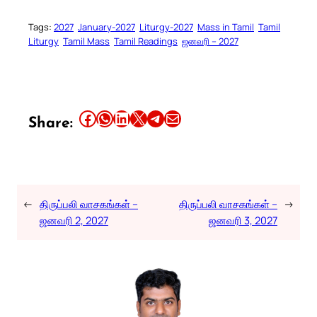
Tags:
2027
January-2027
Liturgy-2027
Mass in Tamil
Tamil
Liturgy
Tamil Mass
Tamil Readings
ஜனவரி – 2027
Share this article on Facebook
Share this article on WhatsApp
Share this article on LinkedIn
Share this article on X
Share this article on Telegram
Email this Article
Share:
←
திருப்பலி வாசகங்கள் –
திருப்பலி வாசகங்கள் –
→
ஜனவரி 2, 2027
ஜனவரி 3, 2027