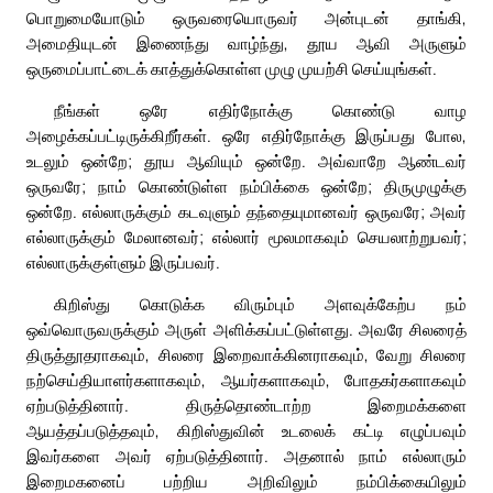
பொறுமையோடும் ஒருவரையொருவர் அன்புடன் தாங்கி,
அமைதியுடன் இணைந்து வாழ்ந்து, தூய ஆவி அருளும்
ஒருமைப்பாட்டைக் காத்துக்கொள்ள முழு முயற்சி செய்யுங்கள்.
நீங்கள் ஒரே எதிர்நோக்கு கொண்டு வாழ
அழைக்கப்பட்டிருக்கிறீர்கள். ஒரே எதிர்நோக்கு இருப்பது போல,
உடலும் ஒன்றே; தூய ஆவியும் ஒன்றே. அவ்வாறே ஆண்டவர்
ஒருவரே; நாம் கொண்டுள்ள நம்பிக்கை ஒன்றே; திருமுழுக்கு
ஒன்றே. எல்லாருக்கும் கடவுளும் தந்தையுமானவர் ஒருவரே; அவர்
எல்லாருக்கும் மேலானவர்; எல்லார் மூலமாகவும் செயலாற்றுபவர்;
எல்லாருக்குள்ளும் இருப்பவர்.
கிறிஸ்து கொடுக்க விரும்பும் அளவுக்கேற்ப நம்
ஒவ்வொருவருக்கும் அருள் அளிக்கப்பட்டுள்ளது. அவரே சிலரைத்
திருத்தூதராகவும், சிலரை இறைவாக்கினராகவும், வேறு சிலரை
நற்செய்தியாளர்களாகவும், ஆயர்களாகவும், போதகர்களாகவும்
ஏற்படுத்தினார். திருத்தொண்டாற்ற இறைமக்களை
ஆயத்தப்படுத்தவும், கிறிஸ்துவின் உடலைக் கட்டி எழுப்பவும்
இவர்களை அவர் ஏற்படுத்தினார். அதனால் நாம் எல்லாரும்
இறைமகனைப் பற்றிய அறிவிலும் நம்பிக்கையிலும்