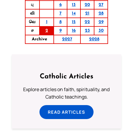
பு
6
13
20
27
வி
7
14
21
28
வெ
1
8
15
22
29
ச
2
9
16
23
30
Archive
2027
2028
Catholic Articles
Explore articles on faith, spirituality, and
Catholic teachings.
READ ARTICLES