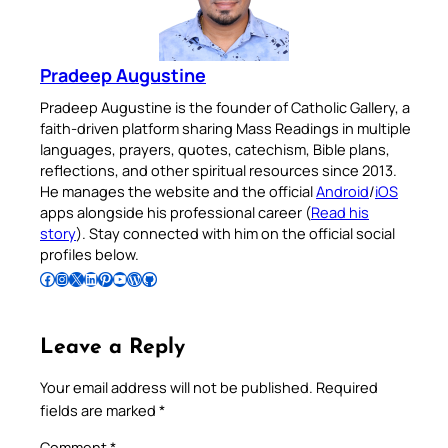
Pradeep Augustine
Pradeep Augustine is the founder of Catholic Gallery, a
faith-driven platform sharing Mass Readings in multiple
languages, prayers, quotes, catechism, Bible plans,
reflections, and other spiritual resources since 2013.
He manages the website and the official
Android
/
iOS
apps alongside his professional career (
Read his
story
). Stay connected with him on the official social
profiles below.
Follow Pradeep on Facebook
Follow Pradeep on Instagram
Follow Pradeep on X
Follow Pradeep on LinkedIn
Follow Pradeep on Pinterest
Subscribe to Pradeep’s Youtube Channel
Follow Pradeep on WordPress
Follow Pradeep on GitHub
Leave a Reply
Your email address will not be published.
Required
fields are marked
*
Comment
*