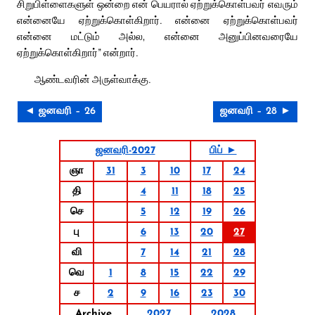
சிறுபிள்ளைகளுள் ஒன்றை என் பெயரால் ஏற்றுக்கொள்பவர் எவரும்
என்னையே ஏற்றுக்கொள்கிறார். என்னை ஏற்றுக்கொள்பவர்
என்னை மட்டும் அல்ல, என்னை அனுப்பினவரையே
ஏற்றுக்கொள்கிறார்” என்றார்.
ஆண்டவரின் அருள்வாக்கு.
◄ ஜனவரி – 26
ஜனவரி – 28 ►
ஜனவரி-2027
பிப் ►
ஞா
31
3
10
17
24
தி
4
11
18
25
செ
5
12
19
26
பு
6
13
20
27
வி
7
14
21
28
வெ
1
8
15
22
29
ச
2
9
16
23
30
Archive
2027
2028