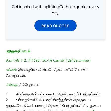
Get inspired with uplifting Catholic quotes every
day.
READ QUOTES
பதிலுரைப் பாடல்
திபா 148: 1-2. 11-13ab. 13c-14 (பல்லவி: 12a,13a காண்க)
பல்லவி:
இளைஞரே, கன்னியரே, ஆண்டவரின் பெயரைப்
போற்றுங்கள்.
அல்லது:
அல்லேலூயா.
1
விண்ணுலகில் உள்ளவையே, ஆண்டவரைப் போற்றுங்கள்;
2
உன்னதங்களில் அவரைப் போற்றுங்கள்.
அவருடைய
தூதர்களே, நீங்கள் யாவரும் அவரைப் போற்றுங்கள்; அவருடைய
படைகளே, நீங்கள் யாவரும் அவரைப் போற்றுங்கள். –
பல்லவி