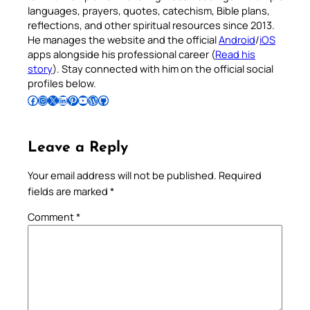
languages, prayers, quotes, catechism, Bible plans,
reflections, and other spiritual resources since 2013.
He manages the website and the official
Android
/
iOS
apps alongside his professional career (
Read his
story
). Stay connected with him on the official social
profiles below.
Follow Pradeep on Facebook
Follow Pradeep on Instagram
Follow Pradeep on X
Follow Pradeep on LinkedIn
Follow Pradeep on Pinterest
Subscribe to Pradeep’s Youtube Channel
Follow Pradeep on WordPress
Follow Pradeep on GitHub
Leave a Reply
Your email address will not be published.
Required
fields are marked
*
Comment
*