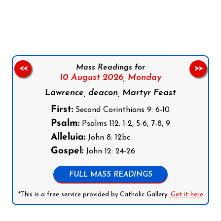
Follow us on Facebook
Follow us on Instagram
Follow us on X
Subscribe to our YouTube Channel
Follow us on WhatsApp
Mass Readings for
<<
>>
10 August 2026,
Monday
Lawrence, deacon, Martyr Feast
First:
Second Corinthians 9: 6-10
Psalm:
Psalms 112: 1-2, 5-6, 7-8, 9
Alleluia:
John 8: 12bc
Gospel:
John 12: 24-26
FULL MASS READINGS
*This is a free service provided by Catholic Gallery.
Get it here