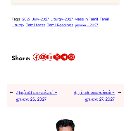
Tags:
2027
July-2027
Liturgy-2027
Mass in Tamil
Tamil
Liturgy
Tamil Mass
Tamil Readings
ஜூலை – 2027
Share this article on Facebook
Share this article on WhatsApp
Share this article on LinkedIn
Share this article on X
Share this article on Telegram
Email this Article
Share:
←
திருப்பலி வாசகங்கள் –
திருப்பலி வாசகங்கள் –
→
ஜூலை 26, 2027
ஜூலை 27, 2027