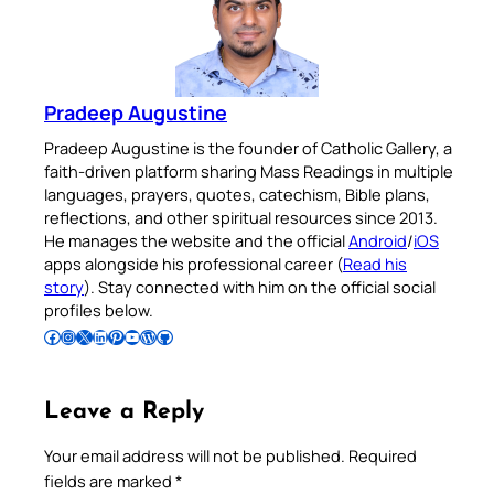
Pradeep Augustine
Pradeep Augustine is the founder of Catholic Gallery, a
faith-driven platform sharing Mass Readings in multiple
languages, prayers, quotes, catechism, Bible plans,
reflections, and other spiritual resources since 2013.
He manages the website and the official
Android
/
iOS
apps alongside his professional career (
Read his
story
). Stay connected with him on the official social
profiles below.
Follow Pradeep on Facebook
Follow Pradeep on Instagram
Follow Pradeep on X
Follow Pradeep on LinkedIn
Follow Pradeep on Pinterest
Subscribe to Pradeep’s Youtube Channel
Follow Pradeep on WordPress
Follow Pradeep on GitHub
Leave a Reply
Your email address will not be published.
Required
fields are marked
*