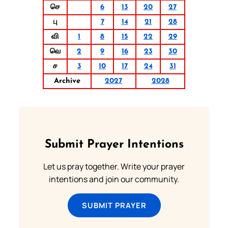
செ
6
13
20
27
பு
7
14
21
28
வி
1
8
15
22
29
வெ
2
9
16
23
30
ச
3
10
17
24
31
Archive
2027
2028
Submit Prayer Intentions
Let us pray together. Write your prayer
intentions and join our community.
SUBMIT PRAYER