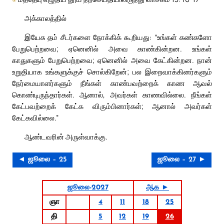
அக்காலத்தில்
இயேசு தம் சீடர்களை நோக்கிக் கூறியது: “உங்கள் கண்களோ
பேறுபெற்றவை; ஏனெனில் அவை காண்கின்றன. உங்கள்
காதுகளும் பேறுபெற்றவை; ஏனெனில் அவை கேட்கின்றன. நான்
உறுதியாக உங்களுக்குச் சொல்கிறேன்; பல இறைவாக்கினர்களும்
நேர்மையாளர்களும் நீங்கள் காண்பவற்றைக் காண ஆவல்
கொண்டிருந்தார்கள். ஆனால், அவர்கள் காணவில்லை. நீங்கள்
கேட்பவற்றைக் கேட்க விரும்பினார்கள்; ஆனால் அவர்கள்
கேட்கவில்லை.”
ஆண்டவரின் அருள்வாக்கு.
◄ ஜூலை – 25
ஜூலை – 27 ►
ஜூலை-2027
ஆக ►
ஞா
4
11
18
25
தி
5
12
19
26