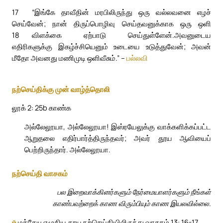
17
“இங்கே தாவீதின் மரபிலிருந்து ஒரு வல்லவனை எழச்
செய்வேன்; நான் திருப்பொழிவு செய்தவனுக்காக ஒரு ஒளி
18
விளக்கை ஏற்பாடு செய்துள்ளேன்.
அவனுடைய
எதிரிகளுக்கு இகழ்ச்சியெனும் உடையை உடுத்துவேன்; அவன்
மீதோ அவனது மணிமுடி ஒளிவீசும்.” –
பல்லவி
நற்செய்திக்கு முன் வாழ்த்தொலி
லூக் 2: 25b காண்க
அல்லேலூயா, அல்லேலூயா! இஸ்ரயேலுக்கு வாக்களிக்கப்பட்ட
ஆறுதலை எதிர்பார்த்திருந்தவர்; அவர் தூய ஆவியைப்
பெற்றிருந்தார். அல்லேலூயா.
நற்செய்தி வாசகம்
பல இறைவாக்கினர்களும் நேர்மையாளர்களும் நீங்கள்
காண்பவற்றைக் காண விரும்பியும் காண இயலவில்லை.
✠
மத்தேயு எழுதிய தூய நற்செய்தியிலிருந்து வாசகம் 13: 16-17