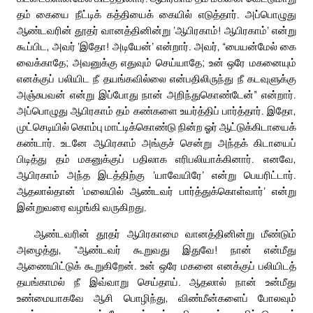
தம் கையை நீட்டிக் கத்தியைக் கையில் எடுத்தார். அப்பொழுது
ஆண்டவரின் தூதர் வானத்தினின்று ‘ஆபிரகாம்! ஆபிரகாம்’ என்று
கூப்பிட, அவர் ‘இதோ! அடியேன்’ என்றார். அவர், “பையன்மேல் கை
வைக்காதே; அவனுக்கு எதுவும் செய்யாதே; உன் ஒரே மகனையும்
எனக்குப் பலியிட நீ தயங்கவில்லை என்பதிலிருந்து நீ கடவுளுக்கு
அஞ்சுபவன் என்று இப்போது நான் அறிந்துகொண்டேன்” என்றார்.
அப்பொழுது ஆபிரகாம் தம் கண்களை உயர்த்திப் பார்த்தார். இதோ,
முட்செடியில் கொம்பு மாட்டிக்கொண்டு நின்ற ஓர் ஆட்டுக்கிடாயைக்
கண்டார். உடனே ஆபிரகாம் அங்குச் சென்று அந்தக் கிடாயைப்
பிடித்து தம் மகனுக்குப் பதிலாக எரிபலியாக்கினார். எனவே,
ஆபிரகாம் அந்த இடத்திற்கு ‘யாவேயிரே’ என்று பெயரிட்டார்.
ஆதலால்தான் ‘மலையில் ஆண்டவர் பார்த்துக்கொள்வார்’ என்று
இன்றுவரை வழங்கி வருகிறது.
ஆண்டவரின் தூதர் ஆபிரகாமை வானத்தினின்று மீண்டும்
அழைத்து, “ஆண்டவர் கூறுவது இதுவே! நான் என்மீது
ஆணையிட்டுக் கூறுகிறேன். உன் ஒரே மகனை எனக்குப் பலியிடத்
தயங்காமல் நீ இவ்வாறு செய்தாய். ஆதலால் நான் உன்மீது
உண்மையாகவே ஆசி பொழிந்து, விண்மீன்களைப் போலவும்