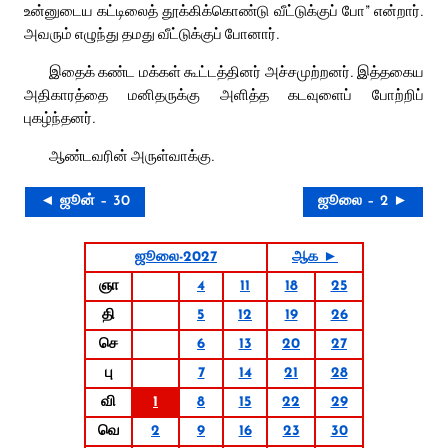
உன்னுடைய கட்டிலைத் தூக்கிக்கொண்டு வீட்டுக்குப் போ” என்றார்.
அவரும் எழுந்து தமது வீட்டுக்குப் போனார்.
இதைக் கண்ட மக்கள் கூட்டத்தினர் அச்சமுற்றனர். இத்தகைய
அதிகாரத்தை மனிதருக்கு அளித்த கடவுளைப் போற்றிப்
புகழ்ந்தனர்.
ஆண்டவரின் அருள்வாக்கு.
◄ ஜூன் – 30
ஜூலை – 2 ►
ஜூலை-2027
ஆக ►
ஞா
4
11
18
25
தி
5
12
19
26
செ
6
13
20
27
பு
7
14
21
28
வி
1
8
15
22
29
வெ
2
9
16
23
30