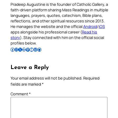
Pradeep Augustine is the founder of Catholic Gallery, a
faith-driven platform sharing Mass Readings in multiple
languages, prayers, quotes, catechism, Bible plans,
reflections, and other spiritual resources since 2013.
He manages the website and the official
Android
/
iOS
apps alongside his professional career (
Read his
story
). Stay connected with him on the official social
profiles below.
Follow Pradeep on Facebook
Follow Pradeep on Instagram
Follow Pradeep on X
Follow Pradeep on LinkedIn
Follow Pradeep on Pinterest
Subscribe to Pradeep’s Youtube Channel
Follow Pradeep on WordPress
Follow Pradeep on GitHub
Leave a Reply
Your email address will not be published.
Required
fields are marked
*
Comment
*