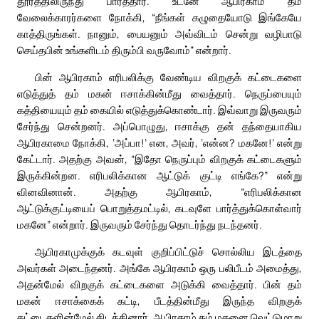
தூரத்திலிருந்து பார்த்தார். உடனே ஆபிரகாம் தம்
வேலைக்காரர்களை நோக்கி, “நீங்கள் கழுதையோடு இங்கேயே
காத்திருங்கள். நானும், பையனும் அவ்விடம் சென்று வழிபாடு
செய்தபின் உங்களிடம் திரும்பி வருவோம்” என்றார்.
பின் ஆபிரகாம் எரிபலிக்கு வேண்டிய விறகுக் கட்டைகளை
எடுத்துத் தம் மகன் ஈசாக்கின்மீது வைத்தார். நெருப்பையும்
கத்தியையும் தம் கையில் எடுத்துக்கொண்டார். இவ்வாறு இருவரும்
சேர்ந்து சென்றனர். அப்பொழுது, ஈசாக்கு தன் தந்தையாகிய
ஆபிரகாமை நோக்கி, ‘அப்பா!’ என, அவர், ‘என்ன? மகனே!’ என்று
கேட்டார். அதற்கு அவன், “இதோ நெருப்பும் விறகுக் கட்டைகளும்
இருக்கின்றன. எரிபலிக்கான ஆட்டுக் குட்டி எங்கே?” என்று
வினவினான். அதற்கு ஆபிரகாம், “எரிபலிக்கான
ஆட்டுக்குட்டியைப் பொறுத்தமட்டில், கடவுளே பார்த்துக்கொள்வார்
மகனே” என்றார். இருவரும் சேர்ந்து தொடர்ந்து நடந்தனர்.
ஆபிரகாமுக்குக் கடவுள் குறிப்பிட்டுச் சொல்லிய இடத்தை
அவர்கள் அடைந்தனர். அங்கே ஆபிரகாம் ஒரு பலிபீடம் அமைத்து,
அதன்மேல் விறகுக் கட்டைகளை அடுக்கி வைத்தார். பின் தம்
மகன் ஈசாக்கைக் கட்டி, பீடத்தின்மீது இருந்த விறகுக்
கட்டைகளின்மேல் கிடத்தினார். ஆபிரகாம் தம் மகனை வெட்டுமாறு