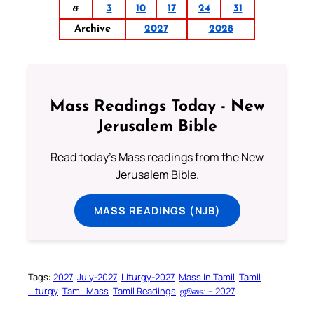
ச
3
10
17
24
31
Archive
2027
2028
Mass Readings Today - New
Jerusalem Bible
Read today's Mass readings from the New
Jerusalem Bible.
MASS READINGS (NJB)
Tags:
2027
July-2027
Liturgy-2027
Mass in Tamil
Tamil
Liturgy
Tamil Mass
Tamil Readings
ஜூலை – 2027