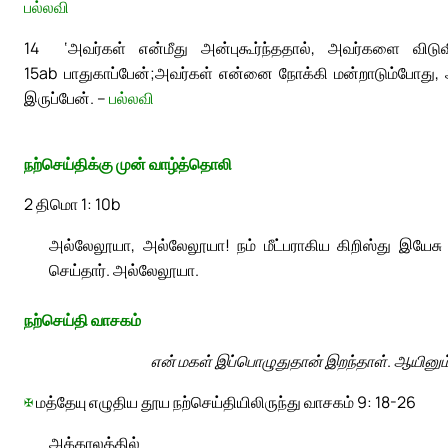
பல்லவி
14
‘அவர்கள் என்மீது அன்புகூர்ந்ததால், அவர்களை விட
15ab
பாதுகாப்பேன்;
அவர்கள் என்னை நோக்கி மன்றாடும்போது, அ
இருப்பேன். –
பல்லவி
நற்செய்திக்கு முன் வாழ்த்தொலி
2 திமொ 1: 10b
அல்லேலூயா, அல்லேலூயா! நம் மீட்பராகிய கிறிஸ்து இயேச
செய்தார். அல்லேலூயா.
நற்செய்தி வாசகம்
என் மகள் இப்பொழுதுதான் இறந்தாள். ஆயினும் 
✠
மத்தேயு எழுதிய தூய நற்செய்தியிலிருந்து வாசகம் 9: 18-26
அக்காலத்தில்