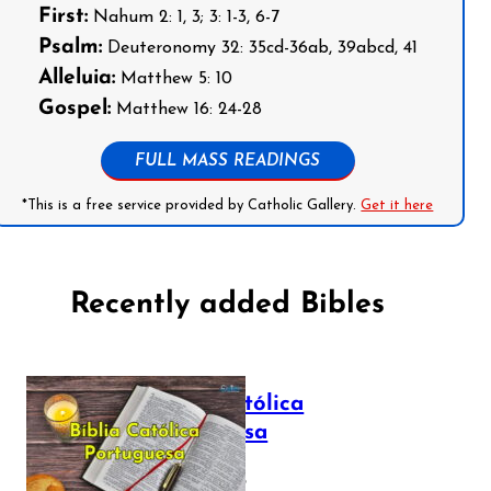
First:
Nahum 2: 1, 3; 3: 1-3, 6-7
Psalm:
Deuteronomy 32: 35cd-36ab, 39abcd, 41
Alleluia:
Matthew 5: 10
Gospel:
Matthew 16: 24-28
FULL MASS READINGS
*This is a free service provided by Catholic Gallery.
Get it here
Recently added Bibles
Bíblia Católica
Portuguesa
July 16, 2025