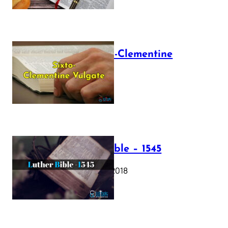
The Sixto-Clementine
Vulgate
July 12, 2025
Luther Bible – 1545
October 17, 2018