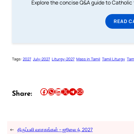
Explore the concise Q&A guide to Catholic f
READ C
Tags:
2027
July-2027
Liturgy-2027
Mass in Tamil
Tamil Liturgy
Tam
Share this article on Facebook
Share this article on WhatsApp
Share this article on LinkedIn
Share this article on X
Share this article on Telegram
Email this Article
Share:
←
திருப்பலி வாசகங்கள் – ஜூலை 4, 2027