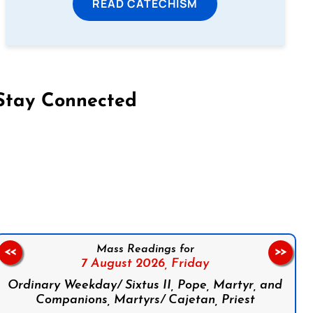
READ CATECHISM
Stay Connected
on Facebook
Follow us on Instagram
Follow us on X
Subscribe to our YouTube Channel
Follow us on WhatsApp
Mass Readings for
<<
>>
7 August 2026,
Friday
Ordinary Weekday/ Sixtus II, Pope, Martyr, and
Companions, Martyrs/ Cajetan, Priest