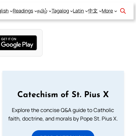
lish
Readings
தமிழ்
Tagalog
Latin
中文
More
Catechism of St. Pius X
Explore the concise Q&A guide to Catholic
faith, doctrine, and morals by Pope St. Pius X.