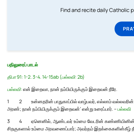
Find and recite daily Catholic pr
PRA
பதிலுரைப் பாடல்
திபா 91: 1-2. 3-4. 14-15ab (பல்லவி: 2b)
பல்லவி:
என் இறைவா, நான் நம்பியிருக்கும் இறைவன் நீரே.
1
2
உன்னதரின் பாதுகாப்பில் வாழ்பவர், எல்லாம் வல்லவரின் 
அரண்; நான் நம்பியிருக்கும் இறைவன்’ என்று உரைப்பார். –
பல்லவி
3
4
ஏனெனில், ஆண்டவர் உம்மை வேடரின் கண்ணியினின்றும
சிறகுகளால் உம்மை அரவணைப்பார்; அவர்தம் இறக்கைகளின்கீழ் நீர