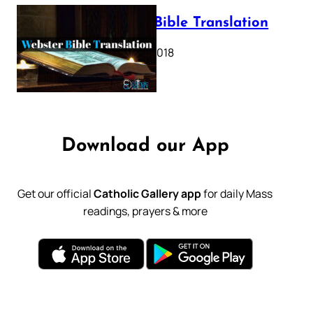
Webster Bible Translation
October 11, 2018
Download our App
Get our official
Catholic Gallery app
for daily Mass
readings, prayers & more