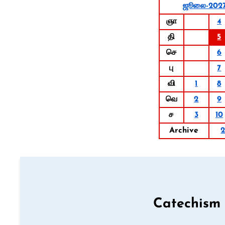
ஜூலை-202
ஞா
4
தி
5
செ
6
பு
7
வி
1
8
வெ
2
9
ச
3
10
Archive
Catechism 