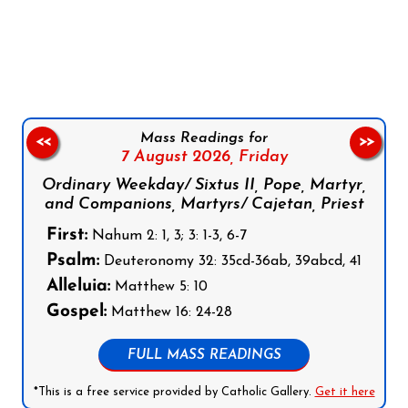
Follow us on Facebook
Follow us on Instagram
Follow us on X
Subscribe to our YouTube Channel
Follow us on WhatsApp
Mass Readings for
<<
>>
7 August 2026,
Friday
Ordinary Weekday/ Sixtus II, Pope, Martyr,
and Companions, Martyrs/ Cajetan, Priest
First:
Nahum 2: 1, 3; 3: 1-3, 6-7
Psalm:
Deuteronomy 32: 35cd-36ab, 39abcd, 41
Alleluia:
Matthew 5: 10
Gospel:
Matthew 16: 24-28
FULL MASS READINGS
*This is a free service provided by Catholic Gallery.
Get it here