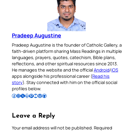
Pradeep Augustine
Pradeep Augustine is the founder of Catholic Gallery, a
faith-driven platform sharing Mass Readings in multiple
languages, prayers, quotes, catechism, Bible plans,
reflections, and other spiritual resources since 2013.
He manages the website and the official
Android
/
iOS
apps alongside his professional career (
Read his
story
). Stay connected with him on the official social
profiles below.
Follow Pradeep on Facebook
Follow Pradeep on Instagram
Follow Pradeep on X
Follow Pradeep on LinkedIn
Follow Pradeep on Pinterest
Subscribe to Pradeep’s Youtube Channel
Follow Pradeep on WordPress
Follow Pradeep on GitHub
Leave a Reply
Your email address will not be published.
Required