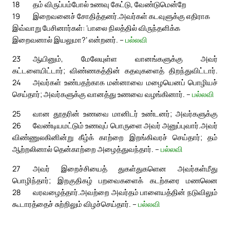
18
தம் விருப்பம்போல் உணவு கேட்டு, வேண்டுமென்றே
19
இறைவனைச் சோதித்தனர்.
அவர்கள் கடவுளுக்கு எதிராக
இவ்வாறு பேசினார்கள்: ‘பாலை நிலத்தில் விருந்தளிக்க
இறைவனால் இயலுமா?’ என்றனர். –
பல்லவி
23
ஆயினும், மேலேயுள்ள வானங்களுக்கு அவர்
கட்டளையிட்டார்; விண்ணகத்தின் கதவுகளைத் திறந்துவிட்டார்.
24
அவர்கள் உண்பதற்காக மன்னாவை மழையெனப் பொழியச்
செய்தார்; அவர்களுக்கு வானத்து உணவை வழங்கினார். –
பல்லவி
25
வான தூதரின் உணவை மானிடர் உண்டனர்; அவர்களுக்கு
26
வேண்டியமட்டும் உணவுப் பொருளை அவர் அனுப்புவார்.
அவர்
விண்ணுலகினின்று கீழ்க் காற்றை இறங்கிவரச் செய்தார்; தம்
ஆற்றலினால் தென்காற்றை அழைத்துவந்தார். –
பல்லவி
27
அவர் இறைச்சியைத் துகள்துகளென அவர்கள்மீது
பொழிந்தார்; இறகுதிகழ் பறவைகளைக் கடற்கரை மணலென
28
வரவழைத்தார்.
அவற்றை அவர்தம் பாளையத்தின் நடுவிலும்
கூடாரத்தைச் சுற்றிலும் விழச்செய்தார். –
பல்லவி