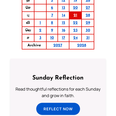
தி
5
12
19
26
செ
6
13
20
27
பு
7
14
21
28
வி
1
8
15
22
29
வெ
2
9
16
23
30
ச
3
10
17
24
31
Archive
2027
2028
Sunday Reflection
Read thoughtful reflections for each Sunday
and grow in faith.
REFLECT NOW