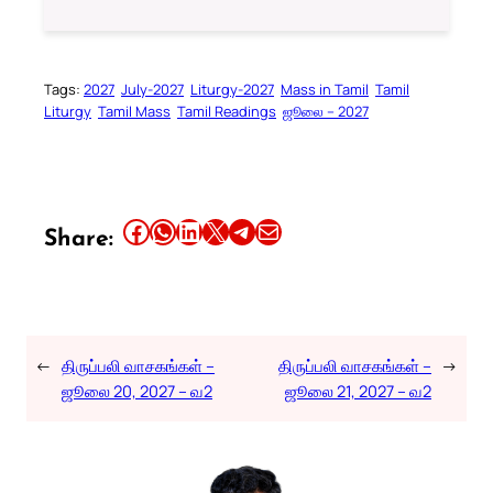
Tags:
2027
July-2027
Liturgy-2027
Mass in Tamil
Tamil
Liturgy
Tamil Mass
Tamil Readings
ஜூலை – 2027
Share this article on Facebook
Share this article on WhatsApp
Share this article on LinkedIn
Share this article on X
Share this article on Telegram
Email this Article
Share:
←
திருப்பலி வாசகங்கள் –
திருப்பலி வாசகங்கள் –
→
ஜூலை 20, 2027 – வ2
ஜூலை 21, 2027 – வ2