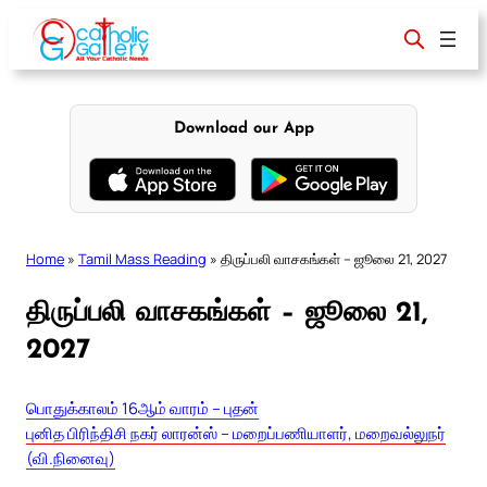
Skip
to
content
Download our App
Home
»
Tamil Mass Reading
»
திருப்பலி வாசகங்கள் – ஜூலை 21, 2027
திருப்பலி வாசகங்கள் – ஜூலை 21,
2027
பொதுக்காலம் 16ஆம் வாரம் – புதன்
புனித பிரிந்திசி நகர் லாரன்ஸ் – மறைப்பணியாளர், மறைவல்லுநர்
(வி.நினைவு)