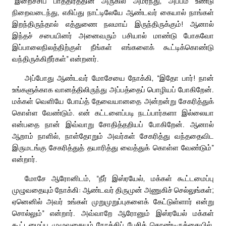
“இறைச்சிப் பாத்திரத்தின் அருகில் அமர்ந்து, அப்பம் உண்டு
நிறைவடைந்து, எகிப்து நாட்டிலேயே ஆண்டவர் கையால் நாங்கள்
இறந்திருந்தால் எத்துணை நலமாய் இருந்திருக்கும்! ஆனால்
இந்தச் சபையினர் அனைவரும் பசியால் மாண்டு போகவோ
இப்பாலைநிலத்திற்குள் நீங்கள் எங்களைக் கூட்டிக்கொண்டு
வந்திருக்கிறீர்கள்” என்றனர்.
அப்போது ஆண்டவர் மோசேயை நோக்கி, “இதோ பார்! நான்
உங்களுக்காக வானத்திலிருந்து அப்பத்தைப் பொழியப் போகிறேன்.
மக்கள் வெளியே போய்த் தேவையானதை அன்றன்று சேகரித்துக்
கொள்ள வேண்டும். என் கட்டளைப்படி நடப்பார்களா இல்லையா
என்பதை நான் இவ்வாறு சோதித்தறியப் போகிறேன். ஆனால்
ஆறாம் நாளில், நாள்தோறும் அவர்கள் சேகரித்து வந்ததைவிட
இருமடங்கு சேகரித்துத் தயாரித்து வைத்துக் கொள்ள வேண்டும்”
என்றார்.
மோசே ஆரோனிடம், “நீர் இஸ்ரயேல், மக்கள் கூட்டமைப்பு
முழுவதையும் நோக்கி: ஆண்டவர் திருமுன் அணுகிச் செல்லுங்கள்;
ஏனெனில் அவர் உங்கள் முறுமுறுப்புகளைக் கேட்டுள்ளார் என்று
சொல்லும்” என்றார். அவ்வாறே ஆரோனும் இஸ்ரயேல் மக்கள்
கூட்டமைப்பு முழுவதையும் நோக்கிப் பேசிக் கொண்டிருக்கையில்,