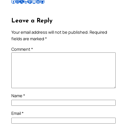
Follow Pradeep on Facebook
Follow Pradeep on Instagram
Follow Pradeep on X
Follow Pradeep on LinkedIn
Follow Pradeep on Pinterest
Subscribe to Pradeep’s Youtube Channel
Follow Pradeep on WordPress
Follow Pradeep on GitHub
Leave a Reply
Your email address will not be published.
Required
fields are marked
*
Comment
*
Name
*
Email
*