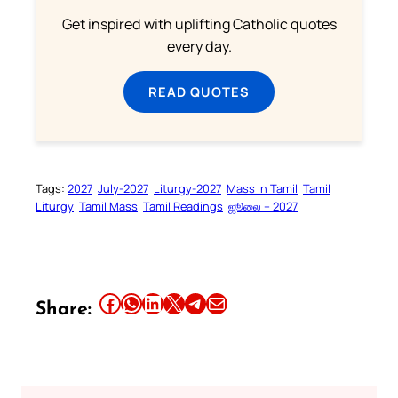
Get inspired with uplifting Catholic quotes
every day.
READ QUOTES
Tags:
2027
July-2027
Liturgy-2027
Mass in Tamil
Tamil
Liturgy
Tamil Mass
Tamil Readings
ஜூலை – 2027
Share this article on Facebook
Share this article on WhatsApp
Share this article on LinkedIn
Share this article on X
Share this article on Telegram
Email this Article
Share: