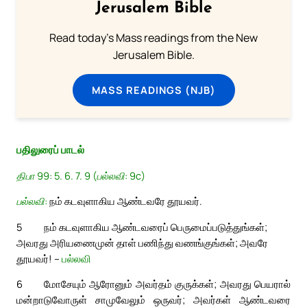
Jerusalem Bible
Read today's Mass readings from the New
Jerusalem Bible.
MASS READINGS (NJB)
பதிலுரைப் பாடல்
திபா 99: 5. 6. 7. 9 (பல்லவி: 9c)
பல்லவி:
நம் கடவுளாகிய ஆண்டவரே தூயவர்.
5
நம் கடவுளாகிய ஆண்டவரைப் பெருமைப்படுத்துங்கள்;
அவரது அரியணைமுன் தாள் பணிந்து வணங்குங்கள்; அவரே
தூயவர்! –
பல்லவி
6
மோசேயும் ஆரோனும் அவர்தம் குருக்கள்; அவரது பெயரால்
மன்றாடுவோருள் சாமுவேலும் ஒருவர்; அவர்கள் ஆண்டவரை