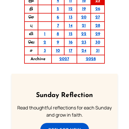
ஞா
4
11
18
25
தி
5
12
19
26
செ
6
13
20
27
பு
7
14
21
28
வி
1
8
15
22
29
வெ
2
9
16
23
30
ச
3
10
17
24
31
Archive
2027
2028
Sunday Reflection
Read thoughtful reflections for each Sunday
and grow in faith.