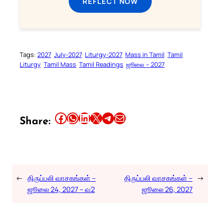
REFLECT NOW
Tags:
2027
July-2027
Liturgy-2027
Mass in Tamil
Tamil
Liturgy
Tamil Mass
Tamil Readings
ஜூலை – 2027
Share this article on Facebook
Share this article on WhatsApp
Share this article on LinkedIn
Share this article on X
Share this article on Telegram
Email this Article
Share:
←
திருப்பலி வாசகங்கள் –
திருப்பலி வாசகங்கள் –
→
ஜூலை 24, 2027 – வ2
ஜூலை 26, 2027