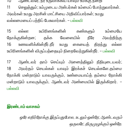
10
ஆண்டவரே, நீர் உருவாக்கிய யாவும் உமக்கு நன்றி
11
செலுத்தும்; உம்முடைய அன்பர்கள் உம்மைப் போற்றுவார்கள்.
அவர்கள் உமது அரசின் மாட்சியை அறிவிப்பார்கள்; உமது
வல்லமையைப் பற்றிப் பேசுவார்கள். –
பல்லவி
15
எல்லா உயிரினங்களின் கண்களும் உம்மையே
நோக்குகின்றன; தக்க வேளையில் நீரே அவற்றிற்கு
16
உணவளிக்கின்றீர்.
நீர் உமது கையைத் திறந்து எல்லா
உயிரினங்களின் விருப்பத்தையும் நிறைவேற்றுகின்றீர். –
பல்லவி
17
ஆண்டவர் தாம் செய்யும் அனைத்திலும் நீதியுடையவர்;
18
அவர்தம் செயல்கள் யாவும் இரக்கச் செயல்களே.
தம்மை
நோக்கி மன்றாடும் யாவருக்கும், உண்மையாய்த் தம்மை நோக்கி
மன்றாடும் யாவருக்கும், ஆண்டவர் அண்மையில் இருக்கிறார். –
பல்லவி
இரண்டாம் வாசகம்
ஒரே எதிர்நோக்கு இருப்பதுபோல, உடலும் ஒன்றே; ஆண்டவரும்
ஒருவரே; திருமுழுக்கும் ஒன்றே.