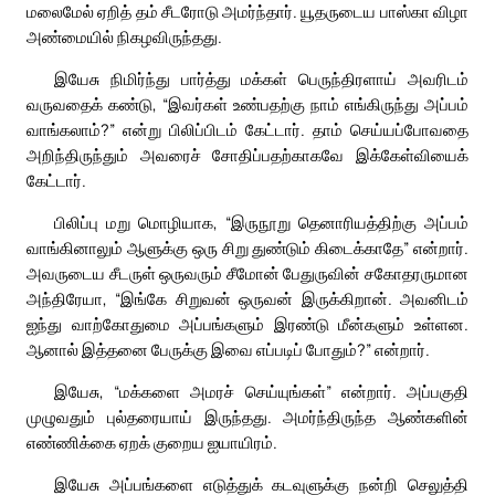
மலைமேல் ஏறித் தம் சீடரோடு அமர்ந்தார். யூதருடைய பாஸ்கா விழா
அண்மையில் நிகழவிருந்தது.
இயேசு நிமிர்ந்து பார்த்து மக்கள் பெருந்திரளாய் அவரிடம்
வருவதைக் கண்டு, “இவர்கள் உண்பதற்கு நாம் எங்கிருந்து அப்பம்
வாங்கலாம்?” என்று பிலிப்பிடம் கேட்டார். தாம் செய்யப்போவதை
அறிந்திருந்தும் அவரைச் சோதிப்பதற்காகவே இக்கேள்வியைக்
கேட்டார்.
பிலிப்பு மறு மொழியாக, “இருநூறு தெனாரியத்திற்கு அப்பம்
வாங்கினாலும் ஆளுக்கு ஒரு சிறு துண்டும் கிடைக்காதே” என்றார்.
அவருடைய சீடருள் ஒருவரும் சீமோன் பேதுருவின் சகோதரருமான
அந்திரேயா, “இங்கே சிறுவன் ஒருவன் இருக்கிறான். அவனிடம்
ஐந்து வாற்கோதுமை அப்பங்களும் இரண்டு மீன்களும் உள்ளன.
ஆனால் இத்தனை பேருக்கு இவை எப்படிப் போதும்?” என்றார்.
இயேசு, “மக்களை அமரச் செய்யுங்கள்” என்றார். அப்பகுதி
முழுவதும் புல்தரையாய் இருந்தது. அமர்ந்திருந்த ஆண்களின்
எண்ணிக்கை ஏறக் குறைய ஐயாயிரம்.
இயேசு அப்பங்களை எடுத்துக் கடவுளுக்கு நன்றி செலுத்தி