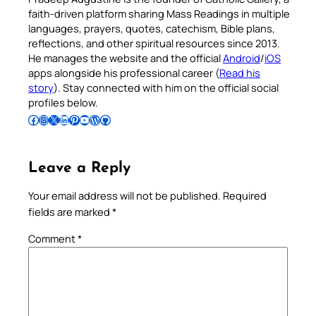
faith-driven platform sharing Mass Readings in multiple
languages, prayers, quotes, catechism, Bible plans,
reflections, and other spiritual resources since 2013.
He manages the website and the official
Android
/
iOS
apps alongside his professional career (
Read his
story
). Stay connected with him on the official social
profiles below.
Follow Pradeep on Facebook
Follow Pradeep on Instagram
Follow Pradeep on X
Follow Pradeep on LinkedIn
Follow Pradeep on Pinterest
Subscribe to Pradeep’s Youtube Channel
Follow Pradeep on WordPress
Follow Pradeep on GitHub
Leave a Reply
Your email address will not be published.
Required
fields are marked
*
Comment
*