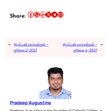
Share this article on Facebook
Share this article on WhatsApp
Share this article on LinkedIn
Share this article on X
Share this article on Telegram
Email this Article
Share:
←
திருப்பலி வாசகங்கள் –
திருப்பலி வாசகங்கள் –
→
ஜூலை 2, 2027
ஜூலை 4, 2027
Pradeep Augustine
Pradeep Augustine is the founder of Catholic Gallery, a