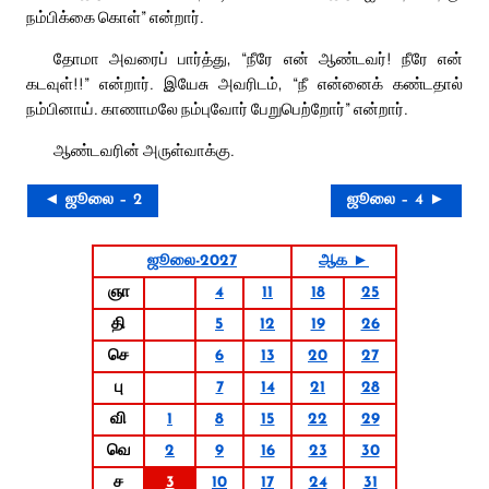
நம்பிக்கை கொள்” என்றார்.
தோமா அவரைப் பார்த்து, “நீரே என் ஆண்டவர்! நீரே என்
கடவுள்!!” என்றார். இயேசு அவரிடம், “நீ என்னைக் கண்டதால்
நம்பினாய். காணாமலே நம்புவோர் பேறுபெற்றோர்” என்றார்.
ஆண்டவரின் அருள்வாக்கு.
◄ ஜூலை – 2
ஜூலை – 4 ►
ஜூலை-2027
ஆக ►
ஞா
4
11
18
25
தி
5
12
19
26
செ
6
13
20
27
பு
7
14
21
28
வி
1
8
15
22
29
வெ
2
9
16
23
30
ச
3
10
17
24
31