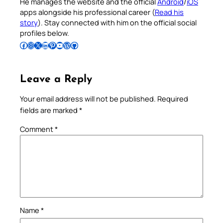
He manages the website and the official
Android
/
iOS
apps alongside his professional career (
Read his
story
). Stay connected with him on the official social
profiles below.
Follow Pradeep on Facebook
Follow Pradeep on Instagram
Follow Pradeep on X
Follow Pradeep on LinkedIn
Follow Pradeep on Pinterest
Subscribe to Pradeep’s Youtube Channel
Follow Pradeep on WordPress
Follow Pradeep on GitHub
Leave a Reply
Your email address will not be published.
Required
fields are marked
*
Comment
*
Name
*