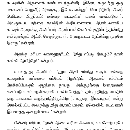
கடவுளின் அருளைக் கண்டடைந்துள்ளீர். இதோ, கருவுற்று ஒரு
மகனைப் பெறுவீர்; அவருக்கு இயேசு என்னும் பெயரிடுவீர். அவர்
பெரியவராயிருப்பார்; உன்னத கடவுளின் மகன் எனப்படுவார்.
அவருடைய தந்தை தாவீதின் அரியணையை ஆண்டவராகிய
கடவுள் அவருக்கு அளிப்பார். அவர் யாக்கோபின் குடும்பத்தின்மீது
என்றென்றும் ஆட்சி செலுத்துவார். அவருடைய ஆட்சிக்கு முடிவே
இராது” என்றார்.
அதற்கு மரியா வானதூதரிடம், “இது எப்படி நிகழும்? நான்
கன்னி ஆயிற்றே!” என்றார்.
வானதூதர் அவரிடம், “தூய ஆவி உம்மீது வரும். உன்னத
கடவுளின் வல்லமை உம்மேல் நிழலிடும். ஆதலால் உம்மிடம்
பிறக்கப்போகும் குழந்தை தூயது. அக்குழந்தை இறைமகன்
எனப்படும். உம் உறவினராகிய எலிசபெத்தும் தம் முதிர்ந்த வயதில்
ஒரு மகனைக் கருத்தரித்திருக்கிறார். கருவுற இயலாதவர் என்று
சொல்லப்பட்ட அவருக்கு இது ஆறாம் மாதம். ஏனெனில், கடவுளால்
இயலாதது ஒன்றுமில்லை” என்றார்.
பின்னர் மரியா, “நான் ஆண்டவரின் அடிமை; உம் சொற்படியே
எனக்கு நிகழட்டும்” என்றார். அப்பொழுது வானதூதர் அவரை