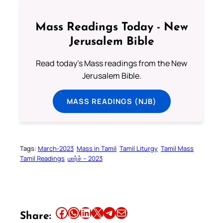
Mass Readings Today - New
Jerusalem Bible
Read today's Mass readings from the New
Jerusalem Bible.
MASS READINGS (NJB)
Tags:
March-2023
Mass in Tamil
Tamil Liturgy
Tamil Mass
Tamil Readings
மார்ச் – 2023
Share this article on Facebook
Share this article on WhatsApp
Share this article on LinkedIn
Share this article on X
Share this article on Telegram
Email this Article
Share: