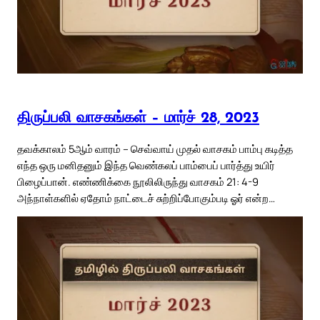
திருப்பலி வாசகங்கள் – மார்ச் 28, 2023
தவக்காலம் 5ஆம் வாரம் – செவ்வாய் முதல் வாசகம் பாம்பு கடித்த
எந்த ஒரு மனிதனும் இந்த வெண்கலப் பாம்பைப் பார்த்து உயிர்
பிழைப்பான். எண்ணிக்கை நூலிலிருந்து வாசகம் 21: 4-9
அந்நாள்களில் ஏதோம் நாட்டைச் சுற்றிப்போகும்படி ஓர் என்ற…