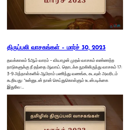
திருப்பலி வாசகங்கள் – மார்ச் 30, 2023
தவக்காலம் 5ஆம் வாரம் – வியாழன் முதல் வாசகம் எண்ணற்ற
நாடுகளுக்கு நீ தந்தை ஆவாய். தொடக்க நூலிலிருந்து வாசகம் 17:
3-9 அந்நாள்களில் ஆபிராம் பணிந்து வணங்க, கடவுள் அவரிடம்
கூறியது: “உன்னுடன் நான் செய்துகொள்ளும் உடன்படிக்கை
இதுவே:…