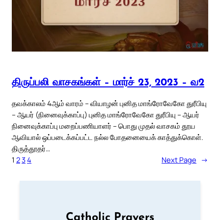
திருப்பலி வாசகங்கள் – மார்ச் 23, 2023 – வ2
தவக்காலம் 4ஆம் வாரம் – வியாழன் புனித மாங்ரோவேகோ துரீபியு
– ஆயர் (நினைவுக்காப்பு) புனித மாங்ரோவேகோ துரீபியு – ஆயர்
நினைவுக்காப்பு மறைப்பணியாளர் – பொது முதல் வாசகம் தூய
ஆவியால் ஒப்படைக்கப்பட்ட நல்ல போதனையைக் காத்துக்கொள்.
திருத்தூதர்…
1
2
3
4
Next Page
→
Catholic Prayers