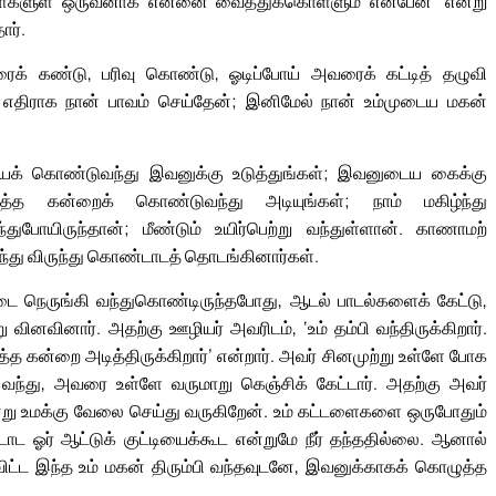
ாள்களுள் ஒருவனாக என்னை வைத்துக்கொள்ளும் என்பேன்’ என்று
ார்.
 கண்டு, பரிவு கொண்டு, ஓடிப்போய் அவரைக் கட்டித் தழுவி
ும் எதிராக நான் பாவம் செய்தேன்; இனிமேல் நான் உம்முடைய மகன்
் கொண்டுவந்து இவனுக்கு உடுத்துங்கள்; இவனுடைய கைக்கு
ுத்த கன்றைக் கொண்டுவந்து அடியுங்கள்; நாம் மகிழ்ந்து
ோயிருந்தான்; மீண்டும் உயிர்பெற்று வந்துள்ளான். காணாமற்
ழ்ந்து விருந்து கொண்டாடத் தொடங்கினார்கள்.
ட்டை நெருங்கி வந்துகொண்டிருந்தபோது, ஆடல் பாடல்களைக் கேட்டு,
னவினார். அதற்கு ஊழியர் அவரிடம், ‘உம் தம்பி வந்திருக்கிறார்.
ுத்த கன்றை அடித்திருக்கிறார்’ என்றார். அவர் சினமுற்று உள்ளே போக
வந்து, அவரை உள்ளே வருமாறு கெஞ்சிக் கேட்டார். அதற்கு அவர்
ு உமக்கு வேலை செய்து வருகிறேன். உம் கட்டளைகளை ஒருபோதும்
ாட ஓர் ஆட்டுக் குட்டியைக்கூட என்றுமே நீர் தந்ததில்லை. ஆனால்
ிட்ட இந்த உம் மகன் திரும்பி வந்தவுடனே, இவனுக்காகக் கொழுத்த