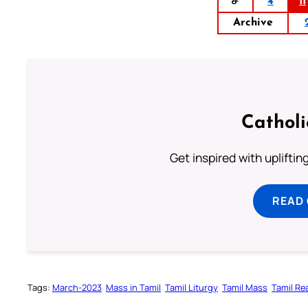
ச
4
11
Archive
Cathol
Get inspired with uplifti
READ
Tags:
March-2023
Mass in Tamil
Tamil Liturgy
Tamil Mass
Tamil Re