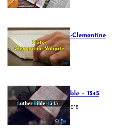
The Sixto-Clementine
Vulgate
July 12, 2025
Luther Bible – 1545
October 17, 2018