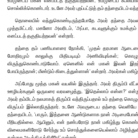
உம்முடைய மகன் எனப்படத் தகுதியற்றவன்; உம்முடைய கூலிய
சொல்லிக்கொண்டார். உடனே அவர் புறப்பட்டுத் தம் தந்தையிடம் வந்த
தொலையில் வந்துகொண்டிருந்தபோதே அவர் தந்தை அவரைக்
முத்தமிட்டார். மகனோ அவரிடம், ‘அப்பா, கடவுளுக்கும் உமக்க
எனப்படத் தகுதியற்றவன்’ என்றார்.
தந்தை தம் பணியாளரை நோக்கி, ‘முதல் தரமான ஆடையைக
மோதிரமும் காலுக்கு மிதியடியும் அணிவியுங்கள்; கொழ
விருந்துகொண்டாடுவோம். ஏனெனில் என் மகன் இவன் இறந்துப
போயிருந்தான்; மீண்டும் கிடைத்துள்ளான்’ என்றார். அவர்கள் மகி
அப்போது மூத்த மகன் வயலில் இருந்தார். அவர் திரும்பி வீ
ஊழியர்களுள் ஒருவரை வரவழைத்து, ‘இதெல்லாம் என்ன?’ என்று வி
அவர் தம்மிடம் நலமாகத் திரும்பி வந்திருப்பதால் உம் தந்தை கொழ
விருப்பம் இல்லாதிருந்தார். உடனே அவருடைய தந்தை வெளியே 
தந்தையிடம், ‘பாரும், இத்தனை ஆண்டுகளாக நான் அடிமைபோன்ற
மீறியதில்லை. ஆயினும், என் நண்பரோடு நான் மகிழ்ந்து கொண்ட
விலைமகளிரோடு சேர்ந்து உம் சொத்துக்களையெல்லாம் அழித்துவ
கன்றை அடித்திருக்கிறீரே!’ என்றார்.