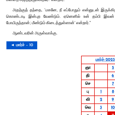
அதற்குத் தந்தை, ‘மகனே, நீ எப்போதும் என்னுடன் இருக்க
கொண்டாடி இன்புற வேண்டும். ஏனெனில் உன் தம்பி இவன் இற
போயிருந்தான்; மீண்டும் கிடைத்துள்ளான்’ என்றார்.”
ஆண்டவரின் அருள்வாக்கு.
◄ மார்ச் – 10
மார்ச்-2023
ஞா
5
தி
6
செ
7
பு
1
8
வி
2
9
வெ
3
10