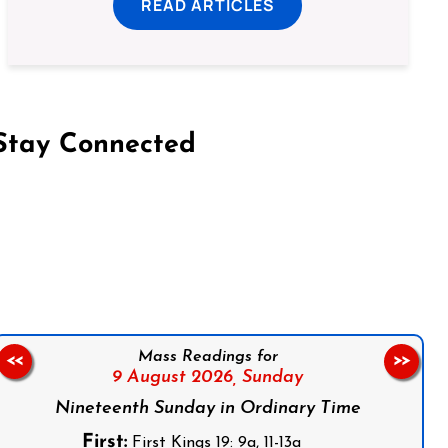
READ ARTICLES
Stay Connected
on Facebook
Follow us on Instagram
Follow us on X
Subscribe to our YouTube Channel
Follow us on WhatsApp
Mass Readings for
<<
>>
9 August 2026,
Sunday
Nineteenth Sunday in Ordinary Time
First:
First Kings 19: 9a, 11-13a