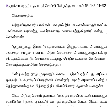
✠
லூக்கா எழுதிய தூய நற்செய்தியிலிருந்து வாசகம் 15: 1-3, 11-32
அக்காலத்தில்
வரிதண்டுவோர், பாவிகள் யாவரும் இயேசு சொல்வதைக் கேட்க அ
பாவிகளை வரவேற்று அவர்களோடு உணவருந்துகிறாரே” என்று ம
சொன்னார்:
“ஒருவருக்கு இரண்டு புதல்வர்கள் இருந்தார்கள். அவர்க
பங்கைத் தாரும்’ என்றார். அவர் சொத்தை அவர்களுக்குப் பகிர
திரட்டிக்கொண்டு, தொலைநாட்டிற்கு நெடும் பயணம் மேற்கொண்டா
அனைத்தையும் அவர் செலவழித்தார்.
பின்பு அந்த நாடு முழுவதும் கொடிய பஞ்சம் ஏற்பட்டது. அப்
ஒருவரிடம் அண்டிப் பிழைக்கச் சென்றார். அவர் அவரைப் பன்றி ம
நெற்றுகளால் தம் வயிற்றை நிரப்ப விரும்பினார். ஆனால் அதைக்கூ
அவர் அறிவு தெளிந்தவராய், ‘என் தந்தையின் கூலியாள்களுக
சாகிறேனே! நான் புறப்பட்டு என் தந்தையிடம் போய், அப்பா, கட