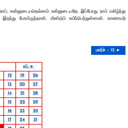
ிறாய்; என்னுடையதெல்லாம் உன்னுடையதே. இப்போது நாம் மகிழ்ந்து
ந்து போயிருந்தான்; மீண்டும் உயிர்பெற்றுள்ளான். காணாமற்
மார்ச் – 12 ►
ஏப் ►
12
19
26
13
20
27
14
21
28
15
22
29
16
23
30
17
24
31