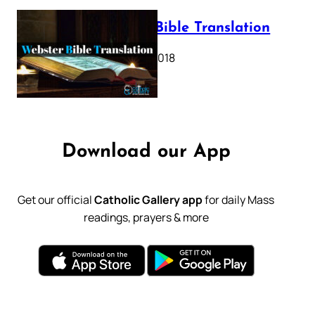
Webster Bible Translation
October 11, 2018
Download our App
Get our official
Catholic Gallery app
for daily Mass
readings, prayers & more