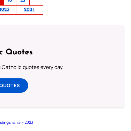
18
25
2023
2024
ic Quotes
ng Catholic quotes every day.
 QUOTES
adings
மார்ச் – 2023